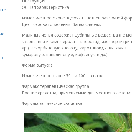
Инструкция
Общая характеристика
нте.
Измельченное сырье. Кусочки листьев различной фор
Цвет серовато-зеленый. Запах слабый.
ие
Малины листья содержат дубильные вещества (не ме
кверцетина и кемпферола - гиперозид, изокверцитрин
др.), аскорбиновую кислоту, каротиноиды, витамин Е
кумаровую, ванилиновую, кофейную и др.).
ию
Форма выпуска
Измельченное сырье 50 г и 100 г в пачке.
Фармакотерапевтическая группа
Прочие средства, применяемые для местного лечения
Фармакологические свойства