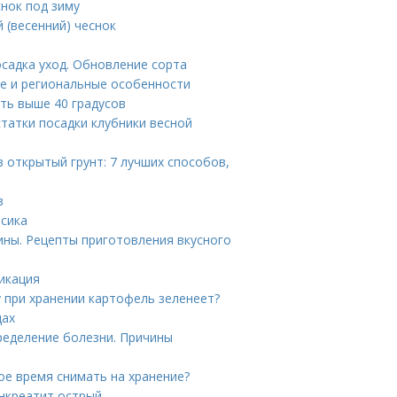
снок под зиму
 (весенний) чеснок
садка уход. Обновление сорта
ие и региональные особенности
ть выше 40 градусов
статки посадки клубники весной
в открытый грунт: 7 лучших способов,
в
рсика
ины. Рецепты приготовления вкусного
икация
 при хранении картофель зеленеет?
щах
ределение болезни. Причины
кое время снимать на хранение?
анкреатит острый