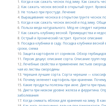
1.
Когда и как сажать чеснок под зиму. Как сажать че
2.
Как сажать чеснок весной в открытый грунт. Яровой
3.
Не только при простуде. Лечение
4.
Выращивание чеснока в открытом грунте чеснок по
5.
Когда и как сажать чеснок весной и под зиму. Общ
6.
Польза меда натурального. Мёд не следует нагрева
7.
Как сажать клубнику весной. Преимущества и недо
8.
Острый и Хронический гастрит. Краткое описание
9.
Посадка клубники в саду. Посадка клубники весной 
сроки, схема
10.
Защита картофеля от сорняков. Обзор гербицидо
11.
Персик дециус описание сорта. Описание групп пе
12.
Лечебные свойства и применение листьев смород
чая из листвы смородины
13.
Черешня лучшие сорта. Сорта черешни — классиф
14.
Почему зеленеет картофель при хранении. Почему
15.
Какие продукты полезны при акне. Диета при пры
16.
Диета при низком уровне железа и ферритина. Оп
заболевания
17.
Когда снимать яблоки для хранения на зиму. В ка
18.
Как жить полноценно дальше при панкреатите. П