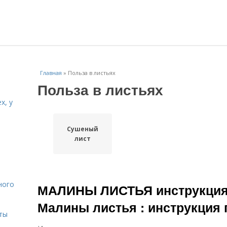
Главная
»
Польза в листьях
Польза в листьях
х, у
Сушеный
и
лист
ного
МАЛИНЫ ЛИСТЬЯ инструкция
Малины листья : инструкция
ты