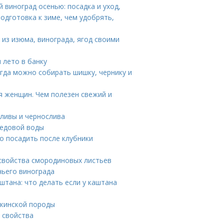
 виноград осенью: посадка и уход,
подготовка к зиме, чем удобрять,
а из изюма, винограда, ягод своими
 лето в банку
огда можно собирать шишку, чернику и
я женщин. Чем полезен свежий и
сливы и чернослива
медовой воды
о посадить после клубники
свойства смородиновых листьев
чьего винограда
штана: что делать если у каштана
екинской породы
 свойства