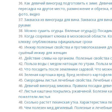
36.
Как девичий виноград подготовить к зиме. Девичий
пересадка на другое место, размножение и обрезка, 
фото, видео
37.
Закваска из винограда для вина. Закваска для вин
руками
38.
Можно сушить огурцы. Вяленые огурцы))) Посадим
39.
Когда созревает клюква в московской области. К
клюкву: опубликованы официальные сроки
40.
Инжир полезные свойства и противопоказания дл
сушёный инжир для женщин
41.
Действие сливы на организм. Полезные свойства 
42.
Польза воды с медом натощак по утрам. Польза 
43.
Что посадить после земляники садовой. Что можн
44.
Зеленая картошка вред. Вред зелёного картофеля
45.
Смородины листья лечебные свойства. Лечебные 
46.
Девичий виноград зимовка. Правила посадки деви
47.
Листья каштана покрылись ржавчиной. Болезни ка
пожелтели листья
48.
Сколько растет пекинская утка. Характеристика п
49.
Чем полезен мед дягилевый. Полезные и лечебные