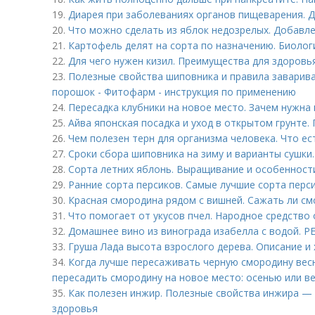
19.
Диарея при заболеваниях органов пищеварения. 
20.
Что можно сделать из яблок недозрелых. Добавле
21.
Картофель делят на сорта по назначению. Биоло
22.
Для чего нужен кизил. Преимущества для здоровь
23.
Полезные свойства шиповника и правила заварив
порошок - Фитофарм - инструкция по применению
24.
Пересадка клубники на новое место. Зачем нужна 
25.
Айва японская посадка и уход в открытом грунте.
26.
Чем полезен терн для организма человека. Что ес
27.
Сроки сбора шиповника на зиму и варианты сушки
28.
Сорта летних яблонь. Выращивание и особенност
29.
Ранние сорта персиков. Самые лучшие сорта перс
30.
Красная смородина рядом с вишней. Сажать ли см
31.
Что помогает от укусов пчел. Народное средство 
32.
Домашнее вино из винограда изабелла с водой.
33.
Груша Лада высота взрослого дерева. Описание и
34.
Когда лучше пересаживать черную смородину весн
пересадить смородину на новое место: осенью или ве
35.
Как полезен инжир. Полезные свойства инжира — 
здоровья