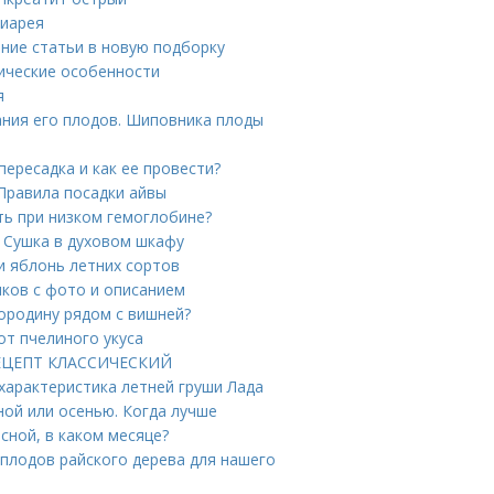
Диарея
ние статьи в новую подборку
гические особенности
я
ания его плодов. Шиповника плоды
пересадка и как ее провести?
 Правила посадки айвы
ть при низком гемоглобине?
. Сушка в духовом шкафу
и яблонь летних сортов
иков с фото и описанием
ородину рядом с вишней?
от пчелиного укуса
 РЕЦЕПТ КЛАССИЧЕСКИЙ
 характеристика летней груши Лада
ой или осенью. Когда лучше
сной, в каком месяце?
плодов райского дерева для нашего