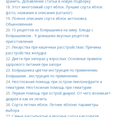
хранить. Добавление статьи в новую подборку
18.
Этот многоликий сорт яблок. Лучшие сорта яблок:
фото, названия и описания (каталог)
19.
Полное описание сорта яблок антоновка.
Обыкновенная
20.
15 рецептов из боярышника на зиму. Блюда с
боярышником - 9 домашних вкусных рецептов
приготовления
21.
Лекарства при кишечных расстройствах. Причины
расстройства желудка
22.
Диета при запорах у взрослых. Основные правила
здорового питания при запоре
23.
Боярышника цветки инструкция по применению.
Боярышник : инструкция по применению
24.
Неотложная помощь при остром пиелонефрите и
гематурии. Неотложная помощь при гематурии
25.
Первая помощь при острой диарее. От чего возникает
диарея и как ее лечить
26.
Сорта летних яблок. Летние яблони: параметры
выбора
27.
Самые рассыпчатые и вкусные сорта картофеля.