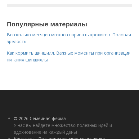
Популярные материалы
Во сколько месяцев можно спаривать кроликов. Половая
зрелость
Как кормить шиншилл. Важные моменты при организации
питания шиншиллы
© 2026 Семейная ферма
У нас вы найдете множество полезных идей и
вдохновение на каждый день!
Контакты
Пользовательское соглашение