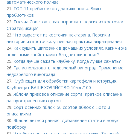
автоматического полива
21.
ТОП-11 пребиотиков для кишечника. Виды
пробиотиков
22.
Тысяча Советов », как вырастить персик из косточки.
Стратификация
23.
Что вырастет из косточки нектарина. Персик и
нектарин из косточки: успешная практика выращивания
24.
Как сушить шиповник в домашних условиях. Какими же
полезными свойствами обладает шиповник?
25.
Когда лучше сажать клубнику. Когда лучше сажать?
26.
Где использовать недозрелый виноград. Применение
недозрелого винограда
27.
Клубнещит для обработки картофеля инструкция.
Клубнещит ВАШЕ ХОЗЯЙСТВО 10мл /100
28.
Яблоня призовое описание сорта. Краткое описание
распространенных сортов
29.
Сорт осенних яблок. 50 сортов яблок с фото и
описаниями
30.
Яблоня летняя ранняя. Добавление статьи в новую
подборку
31.
Что будет если съесть зеленую картошку. Зеленый