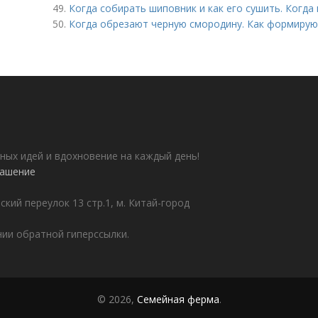
49.
Когда собирать шиповник и как его сушить. Когда
50.
Когда обрезают черную смородину. Как формирую
ных идей и вдохновение на каждый день!
лашение
ский переулок 13 стр.1, м. Китай-город
ии обратной гиперссылки.
© 2026,
Семейная ферма
.