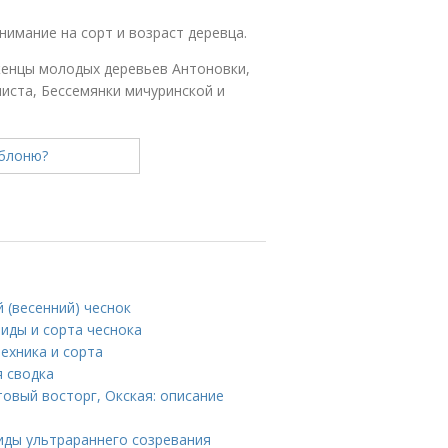
нимание на сорт и возраст деревца.
аженцы молодых деревьев Антоновки,
иста, Бессемянки мичуринской и
 (весенний) чеснок
иды и сорта чеснока
техника и сорта
 сводка
товый восторг, Окская: описание
иды ультрараннего созревания