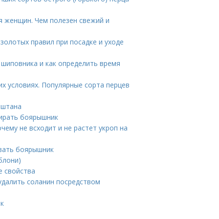
я женщин. Чем полезен свежий и
 золотых правил при посадке и уходе
 шиповника и как определить время
х условиях. Популярные сорта перцев
аштана
бирать боярышник
чему не всходит и не растет укроп на
ивать боярышник
блони)
е свойства
удалить соланин посредством
ик