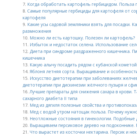
7.
Когда обработать картофель гербицидом. Польза 
8.
Самые популярные гербициды для картофеля от сор
картофеля
9.
Какие усы садовой земляники взять для посадки. Ка
размножения
10.
Можно ли есть картошку. Полезен ли картофель?
11.
Избыток и недостаток селена. Использование сел
12.
Диета при синдроме раздраженного кишечника. П
кишечника
13.
Какую алычу посадить рядом с кубанской кометой
14.
Яблоня летняя сорта. Выращивание и особенност
15.
Искусство диетотерапии при заболеваниях желче
диетотерапии при дискинезии жёлчного пузыря и сфи
16.
Лучшие препараты для снижения сахара в крови. 
сахарного диабета II типа
17.
Мед из дягиля полезные свойства и противопоказ
18.
Мед с водой утром натощак польза. Почему нужн
19.
Неотложные состояния в гинекологии. Подобные
20.
Выращиваем персиковое дерево на подоконнике. 
21.
Что вырастет из косточки нектарина. Персик и нек