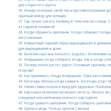
для открытого грунта
36.
Инжир полезные свойства и противопоказания дл
сушёный инжир для женщин
37.
Где лучше сажать ежевику в тени или на солнце. 5
за садовой ежевикой
38.
Когда обрывать шиповник. Когда собирают плоды
заготовления
39.
Комнатный горький перец выращивание в домашни
для выращивания в доме
40.
Болезни каштана конского. Борьба с болезнями к
41.
Боярышник когда собирать ягоды. Как и когда со
42.
Почему плохо растет укроп. Основные причины, по
огороде?
43.
Как принимать плоды боярышник. Пора заготавл
44.
Богатырь яблоки когда снимать. Богатырь (сорт я
45.
Синяя слива польза и вред для здоровья. Полезны
46.
Картошка зеленоватая можно ли есть. Можно ли 
очищения или кипячения зеленого картофеля
47.
Когда срывать шиповник. Когда собирать шиповн
48.
Орехи в меде. Польза орехов с медом