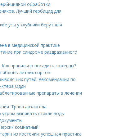
гербицидной обработки
няков. Лучший гербицид для
кие усы у клубники берут для
ена в медицинской практике
итание при синдроме раздраженного
. Как правильно посадить саженцы?
и яблонь летних сортов
выводящих путей. Рекомендации по
нктера Одди
Таблетированные препараты в лечении
ания. Трава архангела
о утром выпивать стакан воды
 документы
Персик комнатный
тарин из косточки: успешная практика