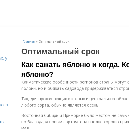
Главная
»
Оптимальный срок
Оптимальный срок
х, у
Как сажать яблоню и когда. К
яблоню?
и
Климатические особенности регионов страны могут 
яблони, но и обязать садовода придерживаться строг
Так, для проживающих в южных и центральных област
ного
любого сорта, обычно является осень.
Восточная Сибирь и Приморье было местом не самым
ты
но благодаря новым сортам, она вполне хорошо приж
мая.