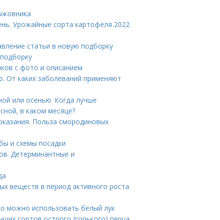
рыжовника
ень. Урожайные сорта картофеля 2022
авление статьи в новую подборку
 подборку
иков с фото и описанием
ю. От каких заболеваний применяют
ой или осенью. Когда лучше
сной, в каком месяце?
оказания. Польза смородиновых
обы и схемы посадки
ов. Детерминантные и
да
ых веществ в период активного роста
го можно использовать белый лук
учших сортов острого (горького) перца