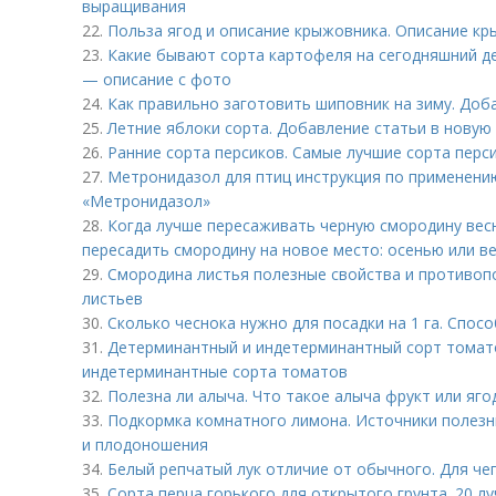
выращивания
22.
Польза ягод и описание крыжовника. Описание к
23.
Какие бывают сорта картофеля на сегодняшний д
— описание с фото
24.
Как правильно заготовить шиповник на зиму. Доб
25.
Летние яблоки сорта. Добавление статьи в новую
26.
Ранние сорта персиков. Самые лучшие сорта перс
27.
Метронидазол для птиц инструкция по применени
«Метронидазол»
28.
Когда лучше пересаживать черную смородину весн
пересадить смородину на новое место: осенью или ве
29.
Смородина листья полезные свойства и противоп
листьев
30.
Сколько чеснока нужно для посадки на 1 га. Спос
31.
Детерминантный и индетерминантный сорт томат
индетерминантные сорта томатов
32.
Полезна ли алыча. Что такое алыча фрукт или яго
33.
Подкормка комнатного лимона. Источники полезн
и плодоношения
34.
Белый репчатый лук отличие от обычного. Для че
35.
Сорта перца горького для открытого грунта. 20 л