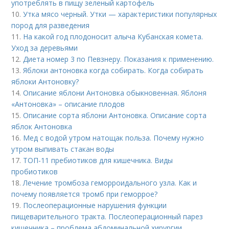
употреблять в пищу зеленый картофель
10.
Утка мясо черный. Утки — характеристики популярных
пород для разведения
11.
На какой год плодоносит алыча Кубанская комета.
Уход за деревьями
12.
Диета номер 3 по Певзнеру. Показания к применению.
13.
Яблоки антоновка когда собирать. Когда собирать
яблоки Антоновку?
14.
Описание яблони Антоновка обыкновенная. Яблоня
«Антоновка» – описание плодов
15.
Описание сорта яблони Антоновка. Описание сорта
яблок Антоновка
16.
Мед с водой утром натощак польза. Почему нужно
утром выпивать стакан воды
17.
ТОП-11 пребиотиков для кишечника. Виды
пробиотиков
18.
Лечение тромбоза геморроидального узла. Как и
почему появляется тромб при геморрое?
19.
Послеоперационные нарушения функции
пищеварительного тракта. Послеоперационный парез
кишечника – проблема абдоминальной хирургии