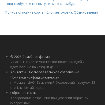
топинамбур или как высушить топинамбур.
Полное описание сорта яблок антоновка. Обыкновенная
© 2026 Семейная ферма
У нас вы найдете множество полезных идей и
вдохновение на каждый день!
Контакты
Пользовательское соглашение
Политика конфидециальности
г. Москва, ЦАО, Басманный, Хохловский переулок 13
стр.1, м. Китай-город
Обратная связь
Копирование разрешено при указании обратной
гиперссылки.