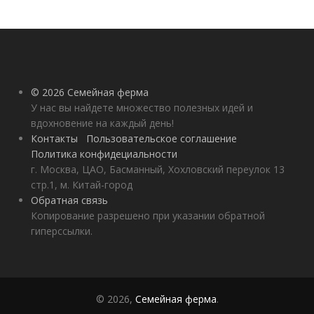
© 2026 Семейная ферма
У нас вы найдете множество полезных идей и
вдохновение на каждый день!
Контакты
Пользовательское соглашение
Политика конфидециальности
г. Москва, ЦАО, Басманный, Хохловский переулок 13
стр.1, м. Китай-город
Обратная связь
Копирование разрешено при указании обратной
гиперссылки.
© 2026,
Семейная ферма
.