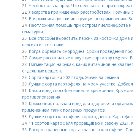
21.
Чеснок польза вред. Что нельзя есть при панкреат
22.
Лекарства при кишечных расстройствах. Причины 
23.
Боярышника цветки инструкция по применению. Б
24.
Неотложная помощь при остром пиелонефрите и 
гематурии
25.
Все способы вырастить персик из косточки дома 
персика из косточки
26.
Когда обрезать смородина. Сроки проведения пр
27.
Самые рассыпчатые и вкусные сорта картофеля. В
28.
Пигментация на руках, каких витаминов не хватае
отдельных веществ
29.
Сорта картошки 2022 года. Жизнь за семена
30.
Лучшие сорта картофеля на моем участке. Добавл
31.
Какой вред способен нанести крыжовник. Крыжов
противопоказания
32.
Крыжовник польза и вред для здоровья и организм
применением таких полезных продуктов:
33.
Лучшие сорта картофеля сорокодневка. Картофел
34.
11 сортов картофеля проращиваю к сезону 2021.
35.
Распространенные сорта красного картофеля. Пр