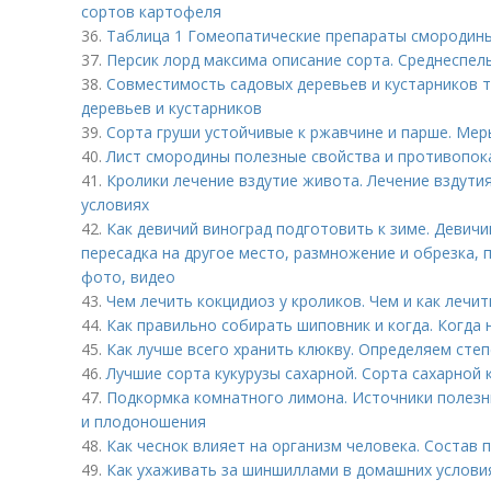
сортов картофеля
36.
Таблица 1 Гомеопатические препараты смородины
37.
Персик лорд максима описание сорта. Среднеспел
38.
Совместимость садовых деревьев и кустарников 
деревьев и кустарников
39.
Сорта груши устойчивые к ржавчине и парше. Мер
40.
Лист смородины полезные свойства и противопока
41.
Кролики лечение вздутие живота. Лечение вздути
условиях
42.
Как девичий виноград подготовить к зиме. Девичий
пересадка на другое место, размножение и обрезка, 
фото, видео
43.
Чем лечить кокцидиоз у кроликов. Чем и как лечи
44.
Как правильно собирать шиповник и когда. Когда
45.
Как лучше всего хранить клюкву. Определяем сте
46.
Лучшие сорта кукурузы сахарной. Сорта сахарной 
47.
Подкормка комнатного лимона. Источники полезн
и плодоношения
48.
Как чеснок влияет на организм человека. Состав 
49.
Как ухаживать за шиншиллами в домашних условия