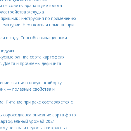
ите: советы врача и диетолога
расстройства желудка
оярышник : инструкция по применению
гематурии. Неотложная помощь при
или в саду. Способы выращивания
оцедуры
кусные ранние сорта картофеля
т. Диета и проблемы дефицита
ение статьи в новую подборку
ник — полезные свойства и
а. Питание при раке составляется с
ь сорокодневка описание сорта фото
 Картофельный урожай-2021
еимущества и недостатки красных