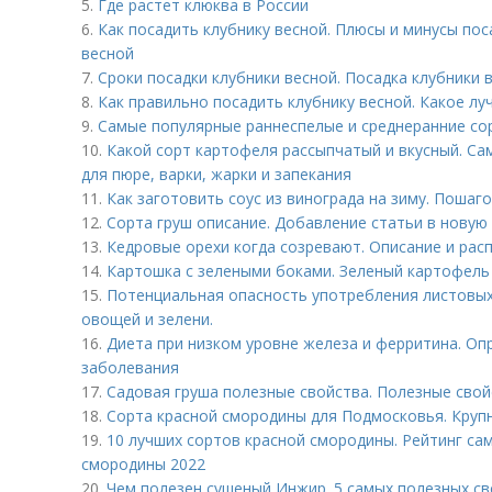
5.
Где растет клюква в России
6.
Как посадить клубнику весной. Плюсы и минусы пос
весной
7.
Сроки посадки клубники весной. Посадка клубники 
8.
Как правильно посадить клубнику весной. Какое лу
9.
Cамые популярные раннеспелые и среднеранние со
10.
Какой сорт картофеля рассыпчатый и вкусный. Са
для пюре, варки, жарки и запекания
11.
Как заготовить соус из винограда на зиму. Пошаг
12.
Сорта груш описание. Добавление статьи в новую
13.
Кедровые орехи когда созревают. Описание и рас
14.
Картошка с зелеными боками. Зеленый картофел
15.
Потенциальная опасность употребления листовых
овощей и зелени.
16.
Диета при низком уровне железа и ферритина. Оп
заболевания
17.
Садовая груша полезные свойства. Полезные свой
18.
Сорта красной смородины для Подмосковья. Круп
19.
10 лучших сортов красной смородины. Рейтинг са
смородины 2022
20.
Чем полезен сушеный Инжир. 5 самых полезных с