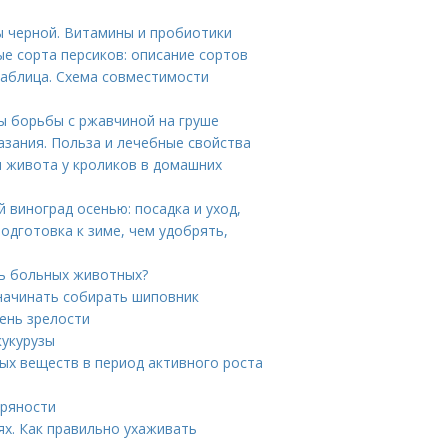
 черной. Витамины и пробиотики
ые сорта персиков: описание сортов
таблица. Схема совместимости
ы борьбы с ржавчиной на груше
зания. Польза и лечебные свойства
я живота у кроликов в домашних
 виноград осенью: посадка и уход,
подготовка к зиме, чем удобрять,
ть больных животных?
 начинать собирать шиповник
пень зрелости
кукурузы
ых веществ в период активного роста
пряности
х. Как правильно ухаживать