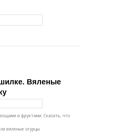
шилке. Вяленые
ку
вощами и фруктами. Сказать, что
ыли вяленые огурцы