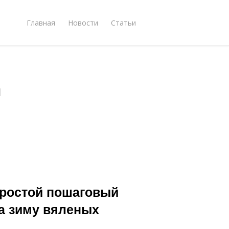
Главная
Новости
Статьи
и
Простой пошаговый
на зиму вяленых