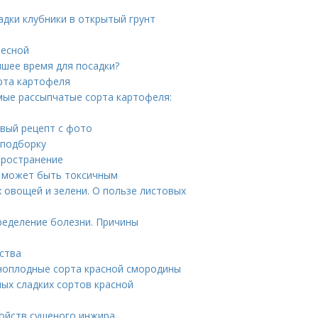
адки клубники в открытый грунт
весной
чшее время для посадки?
рта картофеля
мые рассыпчатые сорта картофеля:
овый рецепт с фото
 подборку
пространение
ь может быть токсичным
 овощей и зелени. О пользе листовых
ределение болезни. Причины
ства
ноплодные сорта красной смородины
мых сладких сортов красной
войств сушеного инжира