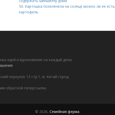
содержать шиншиллу дома
50.
Картошка позеленела на солнце можно ли ее ест
картофель
ных идей и вдохновение на каждый день!
лашение
ский переулок 13 стр.1, м. Китай-город
ии обратной гиперссылки.
© 2026,
Семейная ферма
.