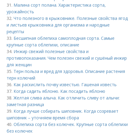
31.
Малина сорт полана. Характеристика сорта,
урожайность
32.
Что полезного в крыжовнике. Полезные свойства ягод
и листьев крыжовника для организма и народные
рецепты
33.
Бесшипная облепиха самоплодная сорта. Самые
крупные сорта облепихи, описание
34.
Инжир свежий полезные свойства и
противопоказания. Чем полезен свежий и сушёный инжир
для женщин
35.
Терн польза и вред для здоровья. Описание растения
терн колючий
36.
Как раскислить почву известью. Гашеная известь
37.
Когда садить яблоню. Как посадить яблоню
38.
Желтая слива алыча. Как отличить сливу от алычи:
заметная разница
39.
Когда лучше собирать шиповник. Когда созревает
шиповник – уточняем время сбора
40.
Облепиха сорта без колючек. Крупные сорта облепихи
без колючек