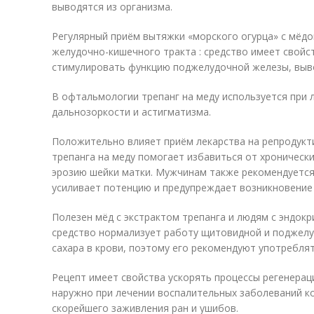
выводятся из организма.
Регулярный приём вытяжки «морского огурца» с мёд
желудочно-кишечного тракта : средство имеет свойс
стимулировать функцию поджелудочной железы, выво
В офтальмологии трепанг на меду используется при 
дальнозоркости и астигматизма.
Положительно влияет приём лекарства на репродукт
трепанга на меду помогает избавиться от хроническ
эрозию шейки матки. Мужчинам также рекомендуется 
усиливает потенцию и предупреждает возникновение
Полезен мёд с экстрактом трепанга и людям с эндок
средство нормализует работу щитовидной и поджелу
сахара в крови, поэтому его рекомендуют употребля
Рецепт имеет свойства ускорять процессы регенерац
наружно при лечении воспалительных заболеваний ко
скорейшего заживления ран и ушибов.