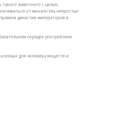
ь такого животного с целью
излечиваться от множества непростых
а правила династия императоров в
обязательном порядке употребляли
полезных для человека веществ и