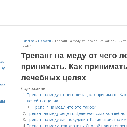
Главная
»
Новости
»
Трепанг на меду от чего лечит, как принимат
целях
Трепанг на меду от чего ле
е.
принимать. Как принимать
йву
лечебных целях
вка.
Содержание
Трепанг на меду от чего лечит, как принимать. Ка
лечебных целях
иды
Трепанг на меду: что это такое?
Трепанг на меду рецепт. Целебная сила волшебно
Трепанг на меду для похудения. Какие свойства им
Трепанг на меду, как хранить. Способ приготовлен