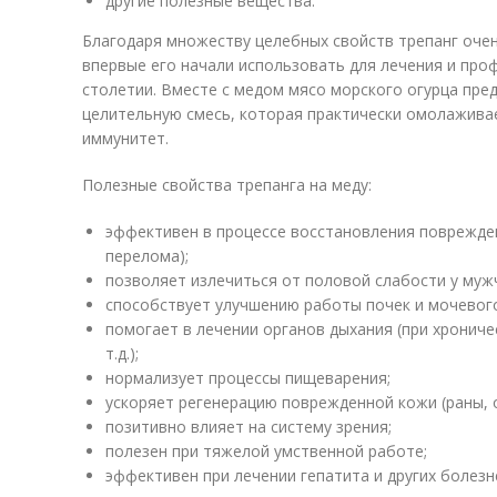
другие полезные вещества.
Благодаря множеству целебных свойств трепанг очень
впервые его начали использовать для лечения и про
столетии. Вместе с медом мясо морского огурца пре
целительную смесь, которая практически омолажива
иммунитет.
Полезные свойства трепанга на меду:
эффективен в процессе восстановления поврежден
перелома);
позволяет излечиться от половой слабости у муж
способствует улучшению работы почек и мочевого
помогает в лечении органов дыхания (при хрониче
т.д.);
нормализует процессы пищеварения;
ускоряет регенерацию поврежденной кожи (раны, ож
позитивно влияет на систему зрения;
полезен при тяжелой умственной работе;
эффективен при лечении гепатита и других болезн