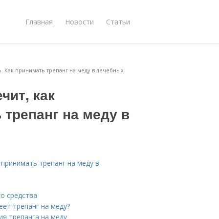
Главная
Новости
Статьи
ь. Как принимать трепанг на меду в лечебных
чит, как
 трепанг на меду в
к принимать трепанг на меду в
го средства
еет трепанг на меду?
ия трепанга на меду