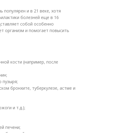
 популярен и в 21 веке, хотя
филактики болезней еще в 16
дставляет собой особенно
ет организм и помогает повысить
ной кости (например, после
чин;
 пузыря;
ском бронхите, туберкулезе, астме и
оги и т.д.);
ей печени;