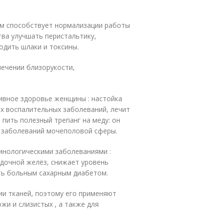
ом способствует нормализации работы
тва улучшать перистальтику,
дить шлаки и токсины.
лечении близорукости,
ивное здоровье женщины : настойка
их воспалительных заболеваний, лечит
пить полезный трепанг на меду: он
 заболеваний мочеполовой сферы.
ринологическими заболеваниями :
дочной желёз, снижает уровень
ть больным сахарным диабетом.
ии тканей, поэтому его применяют
жи и слизистых , а также для