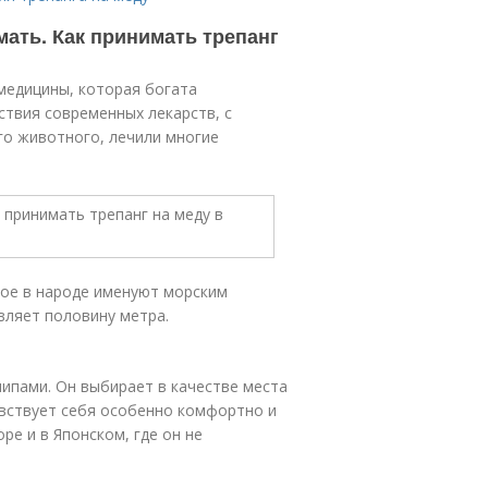
имать. Как принимать трепанг
медицины, которая богата
твия современных лекарств, с
го животного, лечили многие
рое в народе именуют морским
вляет половину метра.
шипами. Он выбирает в качестве места
увствует себя особенно комфортно и
е и в Японском, где он не