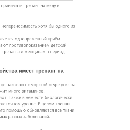
 непереносимость хотя бы одного из
вляется одновременный приём
тают противопоказанием детский
м трепанга и женщинам в период
ойства имеет трепанг на
ще называют « морской огурец» из-за
ржит много витаминов,
лот. Также в нем есть биологически
клеточном уровне. В целом трепанг
его помощью обновляются все ткани
мых разных заболеваний.