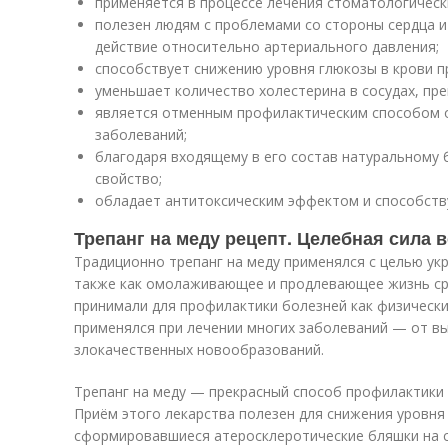
применяется в процессе лечения стоматологическ
полезен людям с проблемами со стороны сердца 
действие относительно артериального давления;
способствует снижению уровня глюкозы в крови п
уменьшает количество холестерина в сосудах, пр
является отменным профилактическим способом 
заболеваний;
благодаря входящему в его состав натуральному
свойство;
обладает антитоксическим эффектом и способств
Трепанг на меду рецепт. Целебная сила 
Традиционно трепанг на меду применялся с целью ук
также как омолаживающее и продлевающее жизнь ср
принимали для профилактики болезней как физических
применялся при лечении многих заболеваний — от вы
злокачественных новообразований.
Трепанг на меду — прекрасный способ профилактики 
Приём этого лекарства полезен для снижения уровня 
сформировавшиеся атеросклеротические бляшки на с