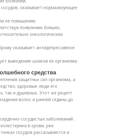
их болезней;
и сосудов, оказывает нормализующее
ри ее повышении;
епятствуя появлению бляшек;
относительно онкологических
 брому оказывает антидепрессивное
ует выведению шлаков из организма.
волшебного средства
репления защитных сил организма, а
едство; здоровые люди его
, так и душевных. Этот же рецепт
падения волос и ранней седины до
сердечно-сосудистых заболеваний .
холестерина в крови; уже
тенках сосудов рассасываются и