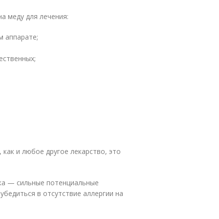
а меду для лечения:
м аппарате;
ественных;
 как и любое другое лекарство, это
лка — сильные потенциальные
убедиться в отсутствие аллергии на