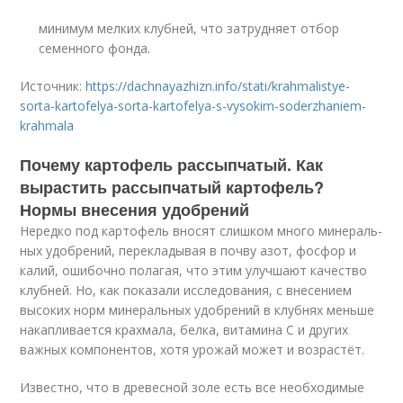
минимум мелких клубней, что затрудняет отбор
семенного фонда.
Источник:
https://dachnayazhizn.info/stati/krahmalistye-
sorta-kartofelya-sorta-kartofelya-s-vysokim-soderzhaniem-
krahmala
Почему картофель рассыпчатый. Как
вырастить рассыпчатый картофель?
Нормы внесения удобрений
Нередко под картофель вно­сят слишком много минераль­
ных удобрений, перекладывая в почву азот, фосфор и
калий, ошибочно полагая, что этим улучшают качество
клубней. Но, как показали исследования, с внесением
высоких норм ми­неральных удобрений в клубнях меньше
накапливается крахмала, белка, витамина С и других
важных компонентов, хотя урожай может и возрастёт.
Известно, что в древесной золе есть все необходимые