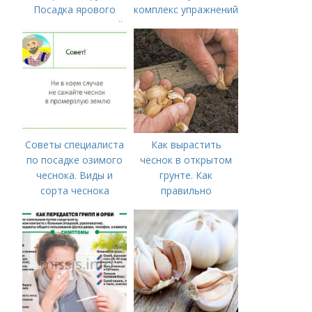
Посадка ярового
комплекс упражнений
чеснока в открытый
для тех, у кого нет
грунт
времени на спорт
Советы специалиста
Как вырастить
по посадке озимого
чеснок в открытом
чеснока. Виды и
грунте. Как
сорта чеснока
правильно
выращивать чеснок в
открытом грунте