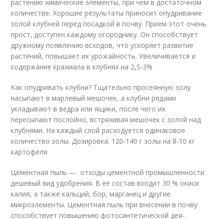
растению химические элементы, при чем в достаточном
количестве. Хорошие результаты приносит опудривание
золой клубней перед посадкой в почву. Прием этот очень
прост, доступен каждому огороднику. Он способствует
дружному появлению всходов, что ускоряет развитие
растений, повышает их урожайность. Увеличивается и
содержание крахмала в клубнях на 2,5-3%
Как опудривать клубни? Тщательно просеянную золу
насыпают в марлевый мешочек, а клубни рядами
укладывают в ведра или ящики, после чего их
пересыпают послойно, встряхивая мешочек с золой над
клубнями. На каждый слой расходуется одинаковое
количество золы. Дозировка: 120-140 г золы на 8-10 кг
картофеля
Цементная пыль — отходы цементной промышленности
дешевый вид удобрения. В её состав входит 30 % окиси
ка­лия, а также кальций, бор, мар­ганец и другие
микроэлементы. Цементная пыль при внесении в почву
способствует повыше­нию фотосинтетической дея­