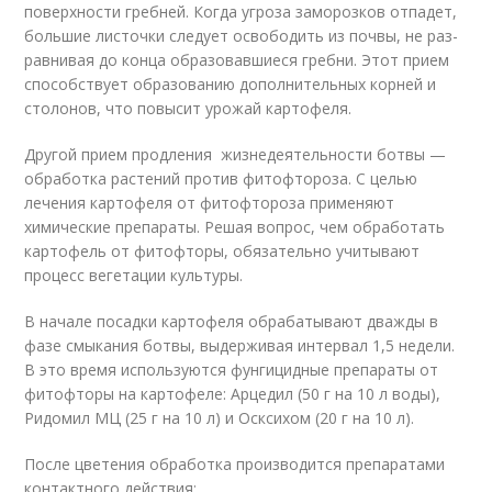
поверхности гребней. Когда угроза заморозков отпа­дет,
большие листочки следует освободить из почвы, не раз­
равнивая до конца образовав­шиеся гребни. Этот прием
способствует образованию допол­нительных корней и
столонов, что повысит урожай картофеля.
Другой прием продления жизнедеятельности ботвы —
обработка растений против фитофтороза. С целью
лечения картофеля от фитофтороза применяют
химические препараты. Решая вопрос, чем обработать
картофель от фитофторы, обязательно учитывают
процесс вегетации культуры.
В начале посадки картофеля обрабатывают дважды в
фазе смыкания ботвы, выдерживая интервал 1,5 недели.
В это время используются фунгицидные препараты от
фитофторы на картофеле: Арцедил (50 г на 10 л воды),
Ридомил МЦ (25 г на 10 л) и Осксихом (20 г на 10 л).
После цветения обработка производится препаратами
контактного действия: