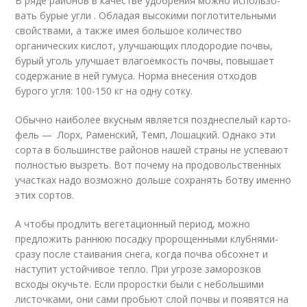
В ряде районов в качест­ве удобрения можно использо­
вать бурые угли . Обладая вы­сокими поглотительными
свойствами, а также имея большое количество
органических кислот, улучшающих плодородие почвы,
бурый уголь улучшает влагоемкость почвы, повыша­ет
содержание в ней гумуса. Норма внесения отходов
бурого угля: 100-150 кг на одну сотку.
Обычно наиболее вкусным яв­ляется позднеспелый карто­
фель — Лорх, Раменский, Темп, Лошацкий. Однако эти
сорта в большинстве районов нашей страны не успевают
полностью вызреть. Вот почему на продо­вольственных
участках надо возможно дольше сохранять бот­ву именно
этих сортов.
А чтобы продлить вегетационный пери­од, можно
предложить раннюю посадку пророщенными клуб­нями-
сразу после стаивания снега, когда почва обсохнет и
наступит устойчивое тепло. При угрозе заморозков
всходы окучь­те. Если проростки были с не­большими
листочками, они са­ми пробьют слой почвы и поя­вятся на