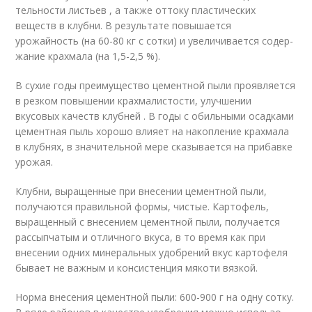
тельности листьев , а также от­току пластических
веществ в клубни. В результате повыша­ется
урожайность (на 60-80 кг с сотки) и увеличивается содер­
жание крахмала (на 1,5-2,5 %).
В сухие годы преимущество цементной пыли проявляется
в резком повышении крахмалистости, улучшении
вкусовых качеств клубней . В годы с обиль­ными осадками
цементная пыль хорошо влияет на накопление крахмала
в клубнях, в значи­тельной мере сказывается на прибавке
урожая.
Клубни, вы­ращенные при внесении цемент­ной пыли,
получаются правиль­ной формы, чистые. Картофель,
выращенный с внесением це­ментной пыли, получается
рас­сыпчатым и отличного вкуса, в то время как при
внесении одних минеральных удобрений вкус картофеля
бывает не важ­ным и консистенция мякоти вязкой.
Норма внесения цемент­ной пыли: 600-900 г на одну сотку.