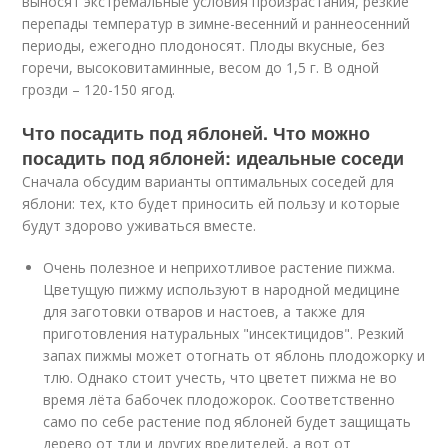
выносят экстремальные условия произрастания, резкие
перепады температур в зимне-весенний и раннеосенний
периоды, ежегодно плодоносят. Плоды вкусные, без
горечи, высоковитаминные, весом до 1,5 г. В одной
грозди – 120-150 ягод.
Что посадить под яблоней. Что можно
посадить под яблоней: идеальные соседи
Сначала обсудим варианты оптимальных соседей для
яблони: тех, кто будет приносить ей пользу и которые
будут здорово уживаться вместе.
Очень полезное и неприхотливое растение пижма.
Цветущую пижму используют в народной медицине
для заготовки отваров и настоев, а также для
приготовления натуральных "инсектицидов". Резкий
запах пижмы может отогнать от яблонь плодожорку и
тлю. Однако стоит учесть, что цветет пижма не во
время лёта бабочек плодожорок. Соответственно
само по себе растение под яблоней будет защищать
дерево от тли и других вредителей, а вот от