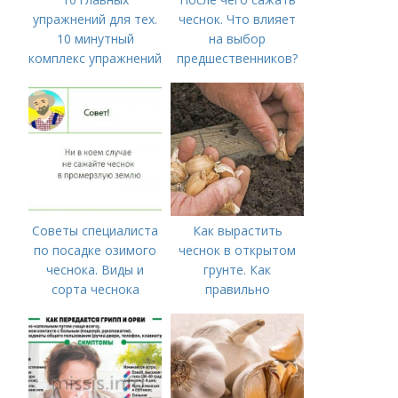
упражнений для тех.
чеснок. Что влияет
10 минутный
на выбор
комплекс упражнений
предшественников?
для тех, у кого нет
времени на спорт
Советы специалиста
Как вырастить
по посадке озимого
чеснок в открытом
чеснока. Виды и
грунте. Как
сорта чеснока
правильно
выращивать чеснок в
открытом грунте