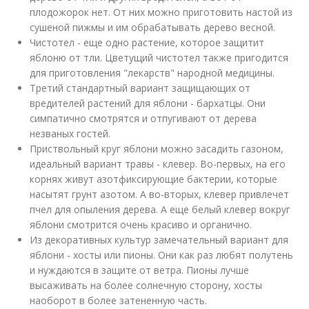
плодожорок нет. От них можно приготовить настой из
сушеной пижмы и им обрабатывать дерево весной.
Чистотел - еще одно растение, которое защитит
яблоню от тли. Цветущий чистотел также пригодится
для приготовления "лекарств" народной медицины.
Третий стандартный вариант защищающих от
вредителей растений для яблони - бархатцы. Они
симпатично смотрятся и отпугивают от дерева
незваных гостей.
Приствольный круг яблони можно засадить газоном,
идеальный вариант травы - клевер. Во-первых, на его
корнях живут азотфиксирующие бактерии, которые
насытят грунт азотом. А во-вторых, клевер привлечет
пчел для опыления дерева. А еще белый клевер вокруг
яблони смотрится очень красиво и органично.
Из декоративных культур замечательный вариант для
яблони - хосты или пионы. Они как раз любят полутень
и нуждаются в защите от ветра. Пионы лучше
высаживать на более солнечную сторону, хосты
наоборот в более затененную часть.