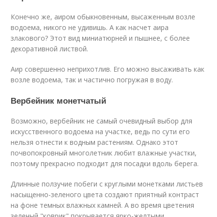
Конечно же, аиром обыкновенным, высаженным возле
водоема, никого не удивишь. А как насчет аира
злакового? Этот вид миниатюрней и пышнее, с более
декоративной листвой.
Аир совершенно неприхотлив. Его можно высаживать как
возле водоема, так и частично погружая в воду.
Вербейник монетчатый
Возможно, вербейник не самый очевидный выбор для
искусственного водоема на участке, ведь по сути его
нельзя отнести к водным растениям. Однако этот
почвопокровный многолетник любит влажные участки,
поэтому прекрасно подходит для посадки вдоль берега.
Длинные ползучие побеги c круглыми монетками листьев
насыщенно-зеленого цвета создают приятный контраст
на фоне темных влажных камней. А во время цветения
зеленый "коврик" покрывается ярко-желтыми