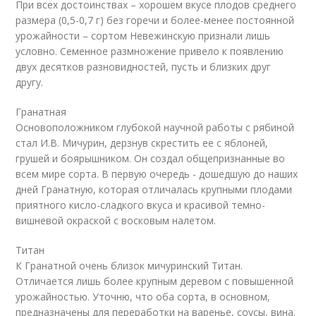
При всех достоинствах – хорошем вкусе плодов среднего
размера (0,5-0,7 г) без горечи и более-менее постоянной
урожайности – сортом Невежинскую признали лишь
условно. Семенное размножение привело к появлению
двух десятков разновидностей, пусть и близких друг
другу.
Гранатная
Основоположником глубокой научной работы с рябиной
стал И.В. Мичурин, дерзнув скрестить ее с яблоней,
грушей и боярышником. Он создал общепризнанные во
всем мире сорта. В первую очередь - дошедшую до наших
дней Гранатную, которая отличалась крупными плодами
приятного кисло-сладкого вкуса и красивой темно-
вишневой окраской с восковым налетом.
Титан
К Гранатной очень близок мичуринский Титан.
Отличается лишь более крупным деревом с повышенной
урожайностью. Уточню, что оба сорта, в основном,
предназначены для переработки на варенье, соусы, вина.