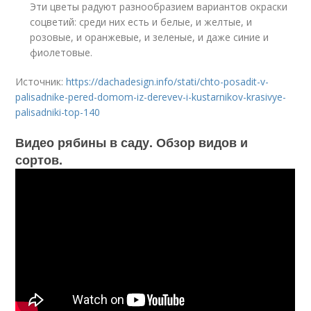
Эти цветы радуют разнообразием вариантов окраски
соцветий: среди них есть и белые, и желтые, и
розовые, и оранжевые, и зеленые, и даже синие и
фиолетовые.
Источник:
https://dachadesign.info/stati/chto-posadit-v-
palisadnike-pered-domom-iz-derevev-i-kustarnikov-krasivye-
palisadniki-top-140
Видео рябины в саду. Обзор видов и
сортов.