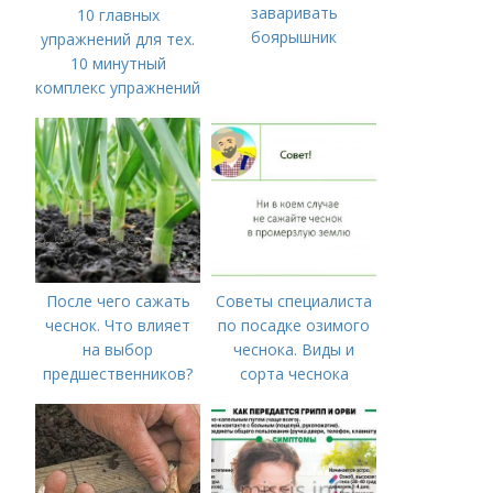
заваривать
10 главных
боярышник
упражнений для тех.
10 минутный
комплекс упражнений
для тех, у кого нет
времени на спорт
После чего сажать
Советы специалиста
чеснок. Что влияет
по посадке озимого
на выбор
чеснока. Виды и
предшественников?
сорта чеснока