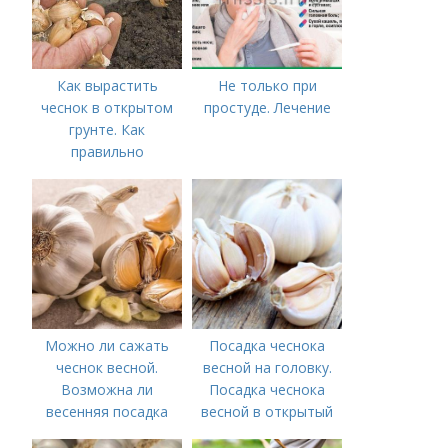
Как вырастить
Не только при
чеснок в открытом
простуде. Лечение
грунте. Как
правильно
выращивать чеснок в
открытом грунте
Можно ли сажать
Посадка чеснока
чеснок весной.
весной на головку.
Возможна ли
Посадка чеснока
весенняя посадка
весной в открытый
чеснока — когда
грунт