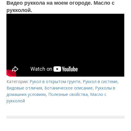
Видео руккола на моем огороде. Масло с
рукколой.
Категории:
Рукол в открытом грунте
,
Руккол в системе
,
Видовые отличия
,
Ботаническое описание
,
Рукколы в
домашних условиях
,
Полезные свойства
,
Масло с
рукколой