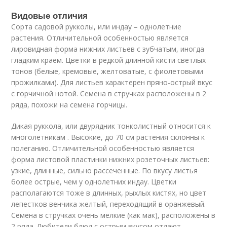
Видовые отличия
Сорта садовой рукколы, или индау – однолетние
растения. Отличительной особенностью является
лировидная форма нижних листьев с зубчатым, иногда
гладким краем. Цветки в редкой длинной кисти светлых
тонов (белые, кремовые, желтоватые, с фиолетовыми
прожилками). Для листьев характерен пряно-острый вкус
с горчичной нотой. Семена в стручках расположены в 2
ряда, похожи на семена горчицы.
Дикая руккола, или двурядник тонколистный относится к
многолетникам . Высокие, до 70 см растения склонны к
полеганию. Отличительной особенностью является
форма листовой пластинки нижних розеточных листьев:
узкие, длинные, сильно рассеченные. По вкусу листья
более острые, чем у однолетних индау. Цветки
располагаются тоже в длинных, рыхлых кистях, но цвет
лепестков венчика желтый, переходящий в оранжевый.
Семена в стручках очень мелкие (как мак), расположены в
2 ряда. Любители блюд с острым вкусом отдают