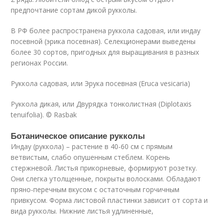
предпочтание сортам дикой рукколы.
В РФ более распространена руккола садовая, или индау
посевной (эрика посевная). Селекционерами выведены
более 30 сортов, пригодных для выращивания в разных
регионах России.
Руккола садовая, или Эрука посевная (Eruca vesicaria)
Руккола дикая, или Двурядка тонколистная (Diplotaxis
tenuifolia). © Rasbak
Ботаническое описание рукколы
Индау (руккола) – растение в 40-60 см с прямым
ветвистым, слабо опушенным стеблем. Корень
стержневой. Листья прикорневые, формируют розетку.
Они слегка утолщенные, покрыты волосками. Обладают
пряно-перечным вкусом с остаточным горчичным
привкусом. Форма листовой пластинки зависит от сорта и
вида рукколы. Нижние листья удлиненные,