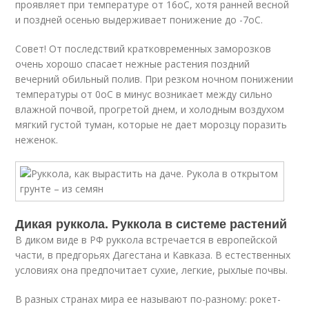
проявляет при температуре от 16оС, хотя ранней весной
и поздней осенью выдерживает понижение до -7оС.
Совет! От последствий кратковременных заморозков
очень хорошо спасает нежные растения поздний
вечерний обильный полив. При резком ночном понижении
температуры от 0оС в минус возникает между сильно
влажной почвой, прогретой днем, и холодным воздухом
мягкий густой туман, которые не дает морозцу поразить
неженок.
Дикая руккола. Руккола в системе растений
В диком виде в РФ руккола встречается в европейской
части, в предгорьях Дагестана и Кавказа. В естественных
условиях она предпочитает сухие, легкие, рыхлые почвы.
В разных странах мира ее называют по-разному: рокет-