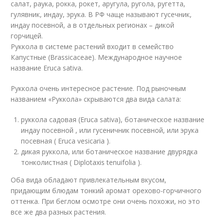
салат, раука, рокка, рокет, аругула, ругола, ругетта,
гулявник, индау, эрука. В РФ чаще называют гусечник,
индау посевной, а в отдельных регионах – дикой
горчицей.
Руккола в системе растений входит в семейство
Капустные (Brassicaceae). Международное научное
название Eruca sativa.
Руккола очень интересное растение. Под рыночным
названием «Руккола» скрываются два вида салата:
руккола садовая (Eruca sativa), ботаническое название
индау посевной , или гусеничник посевной, или эрука
посевная ( Eruca vesicaria ).
дикая руккола, или ботаническое название двурядка
тонколистная ( Diplotaxis tenuifolia ).
Оба вида обладают привлекательным вкусом,
придающим блюдам тонкий аромат орехово-горчичного
оттенка. При беглом осмотре они очень похожи, но это
все же два разных растения.