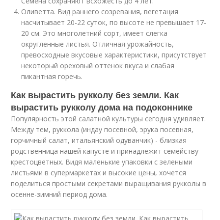
Семена сохраняют всхожесть до 4 лет.
Оливетта. Вид раннего созревания, вегетация
насчитывает 20-22 суток, по высоте не превышает 17-
20 см. Это многолетний сорт, имеет слегка
округленные листья. Отличная урожайность,
превосходные вкусовые характеристики, присутствует
некоторый ореховый оттенок вкуса и слабая
пикантная горечь.
Как вырастить рукколу без земли. Как
вырастить рукколу дома на подоконнике
Популярность этой салатной культуры сегодня удивляет.
Между тем, руккола (индау посевной, эрука посевная,
горчичный салат, итальянский одуванчик) - близкая
родственница нашей капусте и принадлежит семейству
крестоцветных. Видя маленькие упаковки с зелеными
листьями в супермаркетах и высокие цены, хочется
поделиться простыми секретами выращивания рукколы в
осенне-зимний период дома.