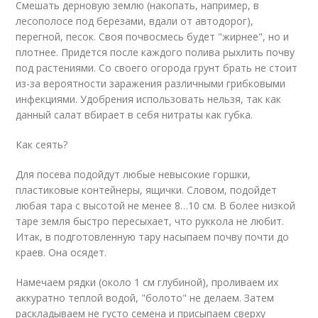
Смешать дерновую землю (накопать, например, в
лесополосе под березами, вдали от автодорог),
перегной, песок. Своя почвосмесь будет "жирнее", но и
плотнее. Придется после каждого полива рыхлить почву
под растениями. Со своего огорода грунт брать не стоит
из-за вероятности заражения различными грибковыми
инфекциями. Удобрения использовать нельзя, так как
данный салат вбирает в себя нитраты как губка.
Как сеять?
Для посева подойдут любые невысокие горшки,
пластиковые контейнеры, ящички. Словом, подойдет
любая тара с высотой не менее 8…10 см. В более низкой
таре земля быстро пересыхает, что руккола не любит.
Итак, в подготовленную тару насыпаем почву почти до
краев. Она осядет.
Намечаем рядки (около 1 см глубиной), проливаем их
аккуратно теплой водой, "болото" не делаем. Затем
раскладываем не густо семена и присыпаем сверху