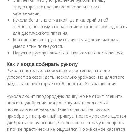
Считается, что употребление руколы в пищу
предотвращает развитие онкологических
заболеваний.
Рукола богата клетчаткой, да и калорий в ней
немного, поэтому это растение можно рекомендовать
для диетического питания.
Многие считают руколу отличным афродизиаком и
умело этим пользуются.
Наружно руколу применяют при кожных воспалениях.
Как и когда собирать руколу
Рукола настолько скороспелое растение, что оно
успевает за сезон дать несколько урожаев. Но для этого
надо знать некоторые особенности её выращивания.
Рукола любит плодородную почву, но не стоит спешить
вносить удобрение под розетку или перед самым
посевом в виде навоза. Ведь тогда листья руколы
приобретут неприятный привкус. Поэтому рекомендуется
удобрять почву осенью, чтобы навоз за зиму перепрел и
в почве практически не ощущался. То же самое касается