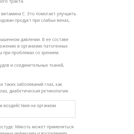
ого тракта.
 витамина С. Это помогает улучшить
дован продукт при слабых венах,
вышенном давлении. В ее составе
тожению в организме патогенных
ы при проблемах со зрением.
удов и соединительных тканей,
 таких заболеваний глаз, как
лаз, диабетическая ретинопатия.
ростуде. Мякоть может применяться
личных инфекциях и воспалениях.