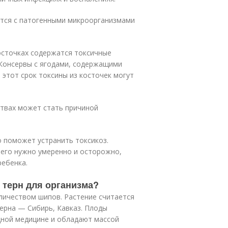
тся с патогенными микроорганизмами
косточках содержатся токсичные
 Консервы с ягодами, содержащими
я этот срок токсины из косточек могут
твах может стать причиной
 поможет устранить токсикоз.
ь его нужно умеренно и осторожно,
ребенка.
 терн для организма?
личеством шипов. Растение считается
терна — Сибирь, Кавказ. Плоды
дной медицине и обладают массой