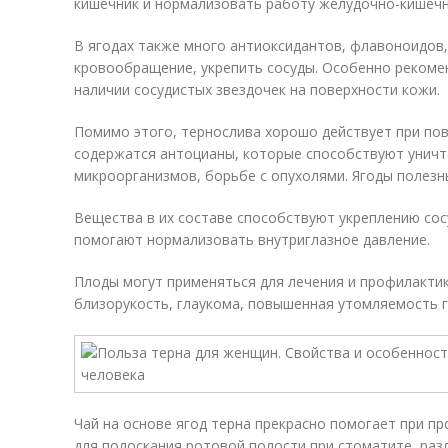
кишечник и нормализовать работу желудочно-кишечн
В ягодах также много антиоксидантов, флавоноидов,
кровообращение, укрепить сосуды. Особенно рекомен
наличии сосудистых звездочек на поверхности кожи.
Помимо этого, тернослива хорошо действует при по
содержатся антоцианы, которые способствуют унич
микроорганизмов, борьбе с опухолями. Ягоды полезн
Вещества в их составе способствуют укреплению сос
помогают нормализовать внутриглазное давление.
Плоды могут применяться для лечения и профилактики
близорукость, глаукома, повышенная утомляемость г
Чай на основе ягод терна прекрасно помогает при п
для полоскания ротовой полости при стоматите, раз