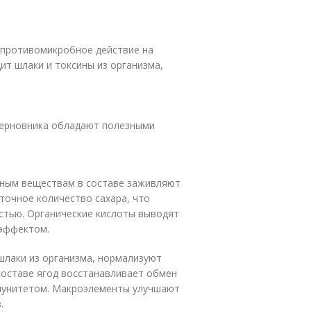
 противомикробное действие на
ит шлаки и токсины из организма,
терновника обладают полезными
ьным веществам в составе заживляют
точное количество сахара, что
остью. Органические кислоты выводят
эффектом.
шлаки из организма, нормализуют
составе ягод восстанавливает обмен
мунитетом. Макроэлементы улучшают
.