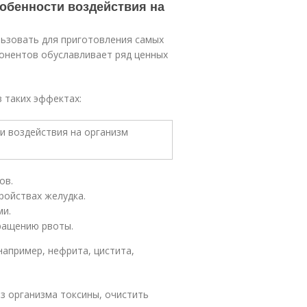
собенности воздействия на
льзовать для приготовления самых
онентов обуславливает ряд ценных
 таких эффектах:
ов.
ройствах желудка.
ми.
ращению рвоты.
апример, нефрита, цистита,
з организма токсины, очистить