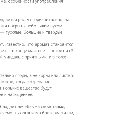
зма, особенности употребления
в, ветви растут горизонтально, на
стия покрыты небольшим пухом.
 — тусклые, большие и твердые.
ет. Известно, что аромат становится
ветет в конце мая, цвет состоит из 5
й миндаль с приятными, и в тоже
ельно ягоды, а не корни или листья.
озков, когда созревание
. Горькие вещества будут
ее и насыщеннее.
обладает лечебными свойствами,
вляемость организма бактериальным,