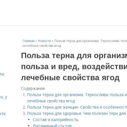
Главная
»
Новости
»
Польза терна для организма. Тернослива: пол
лечебные свойства ягод
и
Польза терна для организ
польза и вред, воздействи
ты
лечебные свойства ягод
Содержание
Польза терна для организма. Тернослива: польза и
х, у
лечебные свойства ягод
Польза терна для женщин. Свойства и особенност
Польза терна для здоровья. Чем полезен терн для
нте.
Состав и калорийность
Витаминный состав