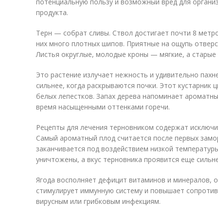
потенциальную пользу и возможный вред для органи
продукта.
Терн — собрат сливы. Ствол достигает почти 8 метро
них много плотных шипов. Приятные на ощупь отвер
Листья округлые, молодые кроны — мягкие, а старые
Это растение излучает нежность и удивительно пахн
сильнее, когда раскрываются почки. Этот кустарник ц
белых лепестков. Запах дерева напоминает ароматны
время насыщенными оттенками горечи.
Рецепты для лечения терновником содержат исключит
Самый ароматный плод считается после первых замор
заканчивается под воздействием низкой температуры
уничтожены, а вкус терновника проявится еще сильн
Ягода восполняет дефицит витаминов и минералов, 
стимулирует иммунную систему и повышает сопроти
вирусным или грибковым инфекциям.