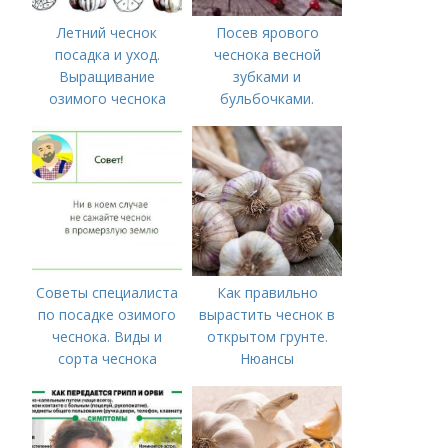
Летний чеснок
Посев ярового
посадка и уход.
чеснока весной
Выращивание
зубками и
озимого чеснока
бульбочками.
Оптимальные сроки
посадки озимого
чеснока
Советы специалиста
Как правильно
по посадке озимого
вырастить чеснок в
чеснока. Виды и
открытом грунте.
сорта чеснока
Нюансы
выращивания
озимого чеснока