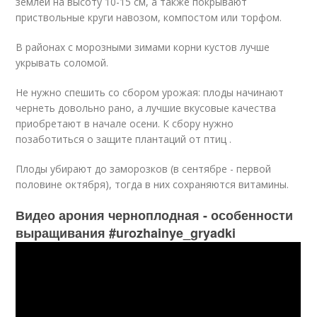
землей на высоту 10-15 см, а также покрывают
приствольные круги навозом, компостом или торфом.
В районах с морозными зимами корни кустов лучше
укрывать соломой.
Не нужно спешить со сбором урожая: плоды начинают
чернеть довольно рано, а лучшие вкусовые качества
приобретают в начале осени. К сбору нужно
позаботиться о защите плантаций от птиц .
Плоды убирают до заморозков (в сентябре - первой
половине октября), тогда в них сохраняются витамины.
Видео арония черноплодная - особенности
выращивания #urozhainye_gryadki