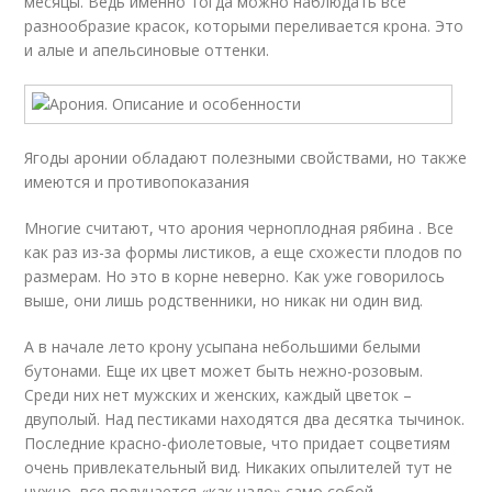
месяцы. Ведь именно тогда можно наблюдать все
разнообразие красок, которыми переливается крона. Это
и алые и апельсиновые оттенки.
Ягоды аронии обладают полезными свойствами, но также
имеются и противопоказания
Многие считают, что арония черноплодная рябина . Все
как раз из-за формы листиков, а еще схожести плодов по
размерам. Но это в корне неверно. Как уже говорилось
выше, они лишь родственники, но никак ни один вид.
А в начале лето крону усыпана небольшими белыми
бутонами. Еще их цвет может быть нежно-розовым.
Среди них нет мужских и женских, каждый цветок –
двуполый. Над пестиками находятся два десятка тычинок.
Последние красно-фиолетовые, что придает соцветиям
очень привлекательный вид. Никаких опылителей тут не
нужно, все получается «как надо» само собой.