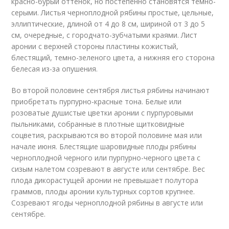
красно-бурый оттенок, но постепенно становятся темно-
серыми. Листья черноплодной рябины простые, цельные,
эллиптические, длиной от 4 до 8 см, шириной от 3 до 5
см, очередные, с городчато-зубчатыми краями. Лист
аронии с верхней стороны пластины кожистый,
блестящий, темно-зеленого цвета, а нижняя его сторона
белесая из-за опушения.
Во второй половине сентября листья рябины начинают
приобретать пурпурно-красные тона. Белые или
розоватые душистые цветки аронии с пурпуровыми
пыльниками, собранные в плотные щитковидные
соцветия, раскрываются во второй половине мая или
начале июня. Блестящие шаровидные плоды рябины
черноплодной черного или пурпурно-черного цвета с
сизым налетом созревают в августе или сентябре. Вес
плода дикорастущей аронии не превышает полутора
граммов, плоды аронии культурных сортов крупнее.
Созревают ягоды черноплодной рябины в августе или
сентябре.