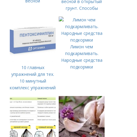
весной
весной в открытый
грунт. Способы
посадки чеснока
Лимон чем
подкармливать.
Народные средства
подкормки
10 главных
упражнений для тех.
10 минутный
комплекс упражнений
для тех, у кого нет
времени на спорт