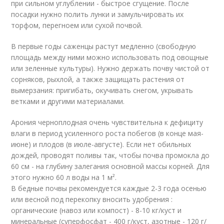
при сильном углублении - быстрое сгущение. После
посадки нужно полить лунки и замульчировать их
торфом, перегноем или сухой почвой.
В первые годы саженцы растут медленно (свободную
площадь между ними можно использовать под овощные
или зеленные культуры). Нужно держать почву чистой от
сорняков, рыхлой, а также защищать растения от
вымерзания: пригибать, окучивать снегом, укрывать
ветками и другими материалами.
Арония черноплодная очень чувствительна к дефициту
влаги в период усиленного роста побегов (в конце мая-
июне) и плодов (в июле-августе). Если нет обильных
дождей, проводят поливы так, чтобы почва промокла до
60 см - на глубину залегания основной массы корней. Для
этого нужно 60 л воды на 1 м².
В бедные почвы рекомендуется каждые 2-3 года осенью
или весной под перекопку вносить удобрения :
органические (навоз или компост) - 8-10 кг/куст и
минеральные (суперфосфат - 400 г/куст, азотные - 120 г/