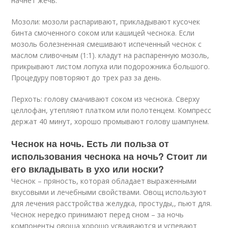
начнет жечь.
Мозоли: мозоли распаривают, прикладывают кусочек
бинта смоченного соком или кашицей чеснока. Если
мозоль болезненная смешивают испеченный чеснок с
маслом сливочным (1:1). кладут на распаренную мозоль,
прикрывают листом лопуха или подорожника большого.
Процедуру повторяют до трех раз за день.
Перхоть: голову смачивают соком из чеснока. Сверху
целлофан, утепляют платком или полотенцем. Компресс
держат 40 минут, хорошо промывают голову шампунем.
Чеснок на ночь. Есть ли польза от
использования чеснока на ночь? Стоит ли
его вкладывать в ухо или носки?
Чеснок – пряность, которая обладает выраженными
вкусовыми и лечебными свойствами. Овощ используют
для лечения расстройства желудка, простуды,, пьют для.
Чеснок нередко принимают перед сном – за ночь
компоненты овоща хорошо усваиваются и успевают