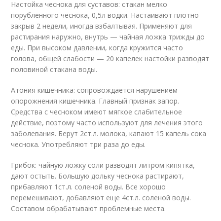
Настойка чеснока для суставов: стакан мелко
порубленного чеснока, 0,5л водки. Настаивают плотно
закрыв 2 недели, иногда взбалтывая. Применяют для
растирания наружно, внутрь — чайная ложка трижды до
еды. При высоком давлении, когда кружится часто
голова, общей слабости — 20 капелек настойки разводят
половиной стакана воды.
Атония кишечника: сопровождается нарушением
опорожнения кишечника. Главный признак запор.
Средства с чесноком имеют мягкое слабительное
действие, поэтому часто используют для лечения этого
заболевания. Берут 2ст.л. молока, капают 15 капель сока
чеснока. Употребляют три раза до еды.
Грибок: чайную ложку соли разводят литром кипятка,
дают остыть. Большую дольку чеснока растирают,
прибавляют 1ст.л. соленой воды. Все хорошо
перемешивают, добавляют еще 4ст.л. соленой воды.
Составом обрабатывают проблемные места.