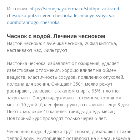
Источник:
https://semejnayaferma.ru/stati/polza-i-vred-
chesnoka-polza-i-vred-chesnoka-lechebnye-svoystva-
obrabotannogo-chesnoka
Чеснок с водой. Лечение чесноком
Настой чеснока: 4 зубчика чеснока, 200мл кипятка,
настаивают час, фильтруют.
Настойка чеснока: избавляет от ожирения, удаляет
известковые отложения, хорошо влияет на обмен
веществ, эластичность сосудов, появлению опухолей,
полезна для зрения. Очищают 350г, мелко режут,
растирают, заливают стаканом спирта 96%, плотно
закрывают. Сосуд выдерживают в темном, холодном
месте 10 дней. Далее фильтруют, отстаивают еще 3 дня.
Пьют с молоком 10 капелек трижды до еды месяц.
Повторный курс проводят только через 5 лет.
Чесночная вода: 4 дольки трут теркой, добавляют стакан
теплой воды. Укупоривают оставляют на 3 часа, изредка