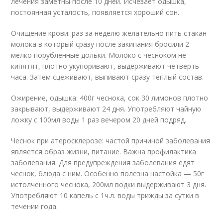
лечения заметны после 10 дней. Исчезает одышка,
постоянная усталость, появляется хороший сон.
Очищение крови: раз за неделю желательно пить стакан
молока в который сразу после закипания бросили 2
мелко порубленные дольки. Молоко с чесноком не
кипятят, плотно укупоривают, выдерживают четверть
часа. Затем сцеживают, выпивают сразу теплый состав.
Ожирение, одышка: 400г чеснока, сок 30 лимонов плотно
закрывают, выдерживают 24 дня. Употребляют чайную
ложку с 100мл воды 1 раз вечером 20 дней подряд.
Чеснок при атеросклерозе: частой причиной заболевания
является образ жизни, питание. Важна профилактика
заболевания. Для предупреждения заболевания едят
чеснок, блюда с ним. Особенно полезна настойка — 50г
истолченного чеснока, 200мл водки выдерживают 3 дня.
Употребляют 10 капель с 1ч.л. воды трижды за сутки в
течении года.