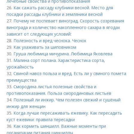
лечебные свойства и противопоказания
26.
Как сажать рассаду клубники весной. Место для
посадки рассады клубники и земляники весной
27.
Почему не поспевает виноград. Скорость созревания
винограда и количество накопленного сахара в ягодах
зависит от следующих условий:
28.
Полезность и вред чеснока. Чеснок
29.
Как ухаживать за шиповником
30.
Груша любимица мичурина. Любимица Яковлева
31.
Малина сорт полана. Характеристика сорта,
урожайность
32.
Свиной навоз польза и вред. Есть ли у свиного помета
преимущества
33.
Смородина листья полезные свойства и
противопоказания. Польза смородиновых листьев
34.
Полезный ли инжир. Чем полезен свежий и сушёный
инжир для женщин
35.
Когда лучше пересаживать ежевику. Как пересадить
куст ежевики: правила пересадки
36.
Как кормить шиншилл. Важные моменты при
организации питания шиншиллы