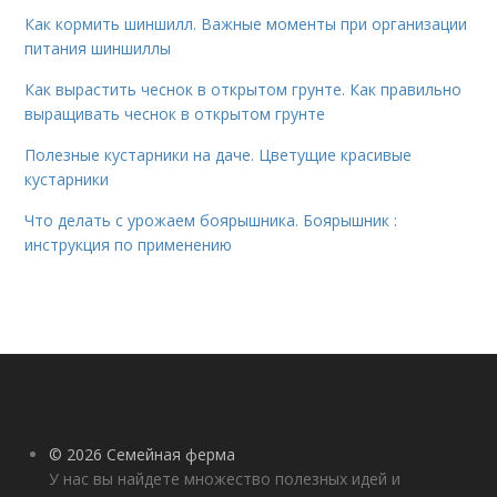
Как кормить шиншилл. Важные моменты при организации
питания шиншиллы
Как вырастить чеснок в открытом грунте. Как правильно
выращивать чеснок в открытом грунте
Полезные кустарники на даче. Цветущие красивые
кустарники
Что делать с урожаем боярышника. Боярышник :
инструкция по применению
© 2026 Семейная ферма
У нас вы найдете множество полезных идей и