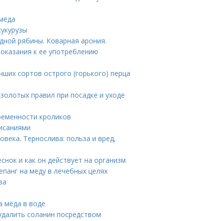
 мёда
кукурузы
дной рябины. Коварная арония.
оказания к ее употреблению
учших сортов острого (горького) перца
 золотых правил при посадке и уходе
ременности кроликов
писаниями
века. Тернослива: польза и вред,
еснок и как он действует на организм
епанг на меду в лечебных целях
ва
а мёда в воде
удалить соланин посредством