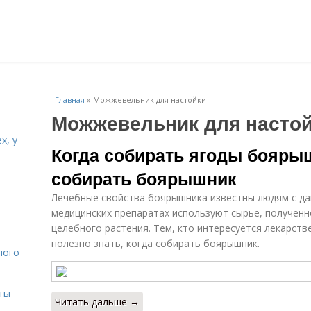
Главная
»
Можжевельник для настойки
Можжевельник для насто
х, у
Когда собирать ягоды боярыш
собирать боярышник
и
Лечебные свойства боярышника известны людям с да
медицинских препаратах используют сырье, полученн
целебного растения. Тем, кто интересуется лекарст
полезно знать, когда собирать боярышник.
ного
ты
Читать дальше →