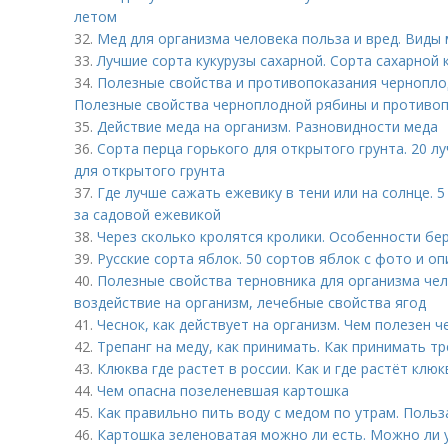
летом
32.
Мед для организма человека польза и вред. Виды
33.
Лучшие сорта кукурузы сахарной. Сорта сахарной 
34.
Полезные свойства и противопоказания чернопло
Полезные свойства черноплодной рябины и противоп
35.
Действие меда на организм. Разновидности меда
36.
Сорта перца горького для открытого грунта. 20 л
для открытого грунта
37.
Где лучше сажать ежевику в тени или на солнце. 5
за садовой ежевикой
38.
Через сколько кролятся кролики. Особенности бе
39.
Русские сорта яблок. 50 сортов яблок с фото и о
40.
Полезные свойства терновника для организма чело
воздействие на организм, лечебные свойства ягод
41.
Чеснок, как действует на организм. Чем полезен ч
42.
Трепанг на меду, как принимать. Как принимать тр
43.
Клюква где растет в россии. Как и где растёт клюк
44.
Чем опасна позеленевшая картошка
45.
Как правильно пить воду с медом по утрам. Польз
46.
Картошка зеленоватая можно ли есть. Можно ли 