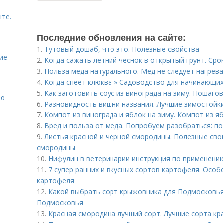
нте.
Последние обновления на сайте:
1.
Тутовый дошаб, что это. Полезные свойства
ие
2.
Когда сажать летний чеснок в открытый грунт. Сро
3.
Польза меда натурального. Мёд не следует нагрева
4.
Когда спеет клюква » Садоводство для начинающих
5.
Как заготовить соус из винограда на зиму. Пошаго
ию
6.
Разновидность вишни названия. Лучшие зимостойки
7.
Компот из винограда и яблок на зиму. Компот из яб
8.
Вред и польза от меда. Попробуем разобраться: по
9.
Листья красной и черной смородины. Полезные сво
смородины
10.
Нифулин в ветеринарии инструкция по применени
11.
7 супер ранних и вкусных сортов картофеля. Особ
картофеля
12.
Какой выбрать сорт крыжовника для Подмосковья
Подмосковья
13.
Красная смородина лучший сорт. Лучшие сорта к