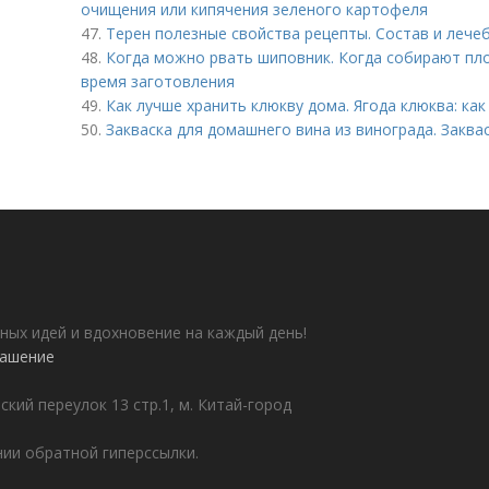
очищения или кипячения зеленого картофеля
47.
Терен полезные свойства рецепты. Состав и лече
48.
Когда можно рвать шиповник. Когда собирают пл
время заготовления
49.
Как лучше хранить клюкву дома. Ягода клюква: как
50.
Закваска для домашнего вина из винограда. Заква
ных идей и вдохновение на каждый день!
лашение
ский переулок 13 стр.1, м. Китай-город
ии обратной гиперссылки.