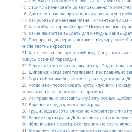
14.
Почему антоновские яблоки так называются. О че
15.
Стоит ли паниковать из-за повышенного холестер
16.
Диетолог назвала противопоказания для употребл
17.
Как убрать пигментные пятна. Пигментация лица: 
18.
Как выбрать хороший парик? Искусственные парик
19.
Какие лекарства выбрать для желудка. Как выбрат
20.
Препараты для перистальтики стимулирующие. Ст
числе рвотные средства
21.
Как осенью пересадить клубнику. Допустимо ли п
минусы осенней пересадки
22.
Персик из косточки посадка и уход. Подготовка се
23.
Шиповник когда заготавливают. Как правильно за
24.
Сорта облепихи без колючек для подмосковья. До
25.
Когда и как пересаживать кусты клубники. Почем
пересаживать на новое место: причины
26.
Как правильно рассадить клубнику осенью. Добав
27.
Варенье из недозрелого винограда
28.
Груши Лада высота. Описание и характеристика гр
29.
Ранние сорта груши. Добавление статьи в новую 
30.
Яблони зимние сорта. Всё про зимние сорта яблок
31.
Когда лучше сажать землянику осенью или весной