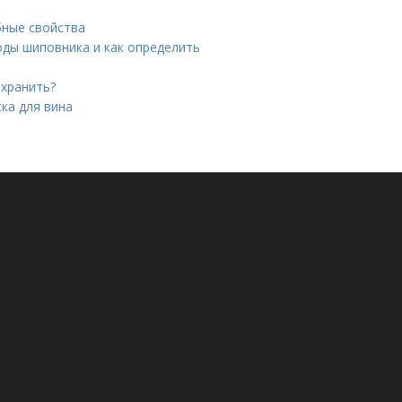
бные свойства
оды шиповника и как определить
 хранить?
ска для вина