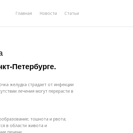
Главная
Новости
Статьи
а
нкт-Петербурге.
лочка желудка страдает от инфекции
сутствии лечения могут перерасти в
зообразование; тошнота и рвота;
ся в области живота и
ние печени