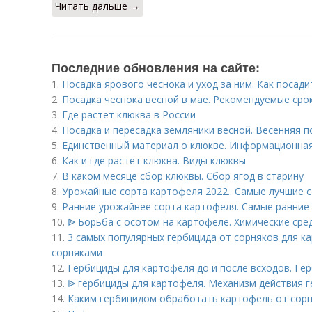
Читать дальше →
Последние обновления на сайте:
1.
Посадка ярового чеснока и уход за ним. Как посад
2.
Посадка чеснока весной в мае. Рекомендуемые сро
3.
Где растет клюква в России
4.
Посадка и пересадка земляники весной. Весенняя п
5.
Единственный материал о клюкве. Информационная
6.
Как и где растет клюква. Виды клюквы
7.
В каком месяце сбор клюквы. Сбор ягод в старину
8.
Урожайные сорта картофеля 2022.. Самые лучшие с
9.
Ранние урожайнее сорта картофеля. Самые ранние
10.
ᐉ Борьба с осотом на картофеле. Химические сре
11.
3 самых популярных гербицида от сорняков для к
сорняками
12.
Гербициды для картофеля до и после всходов. Ге
13.
ᐉ гербициды для картофеля. Механизм действия 
14.
Каким гербицидом обработать картофель от сорн