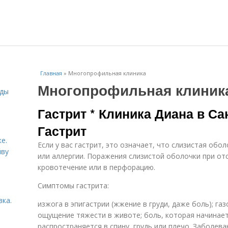
Главная
»
Многопрофильная клиника
Многопрофильная клиник
иды
Гастрит * Клиника Диана в Са
Гастрит
е.
Если у вас гастрит, это означает, что слизистая обо
йву
или аллергии. Поражения слизистой оболочки при от
кровотечение или в перфорацию.
Симптомы гастрита:
вка.
изжога в эпигастрии (жжение в груди, даже боль); га
ощущение тяжести в животе; боль, которая начинает
распространяется в спину, грудь или плечо. Заболева