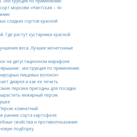
ю. Инструкция по применению
сорт моркови «Нантская – 4»:
ванию
мых сладких сортов красной
. Где растут кустарники красной
лучшения веса. Лучшие мочегонные
блок на дегустационном марафоне
оярышник : инструкция по применению
риродных пищевых волокон:
ает диарея и как ее лечить
Какие персики пригодны для посадки
 вырастить инжирный персик
оршке
Персик комнатный
ые ранние сорта картофеля
чебные свойства и противопоказания
 новую подборку