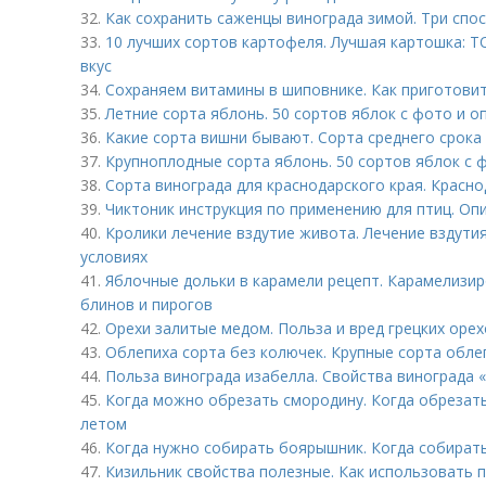
32.
Как сохранить саженцы винограда зимой. Три спо
33.
10 лучших сортов картофеля. Лучшая картошка: 
вкус
34.
Сохраняем витамины в шиповнике. Как приготовит
35.
Летние сорта яблонь. 50 сортов яблок с фото и о
36.
Какие сорта вишни бывают. Сорта среднего срока
37.
Крупноплодные сорта яблонь. 50 сортов яблок с 
38.
Сорта винограда для краснодарского края. Красно
39.
Чиктоник инструкция по применению для птиц. Оп
40.
Кролики лечение вздутие живота. Лечение вздути
условиях
41.
Яблочные дольки в карамели рецепт. Карамелизир
блинов и пирогов
42.
Орехи залитые медом. Польза и вред грецких оре
43.
Облепиха сорта без колючек. Крупные сорта обле
44.
Польза винограда изабелла. Свойства винограда 
45.
Когда можно обрезать смородину. Когда обрезать
летом
46.
Когда нужно собирать боярышник. Когда собират
47.
Кизильник свойства полезные. Как использовать 