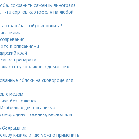
соба, сохранить саженцы винограда
ТОП-10 сортов картофеля на любой
ь отвар (настой) шиповника?
писаниями
 созревания
фото и описаниями
дарский край
исание препарата
я живота у кроликов в домашних
ованные яблоки на сковороде для
хов с медом
пихи без колючек
«Изабелла» для организма
 смородину – осенью, весной или
ь боярышник
пользу кизила и где можно применить