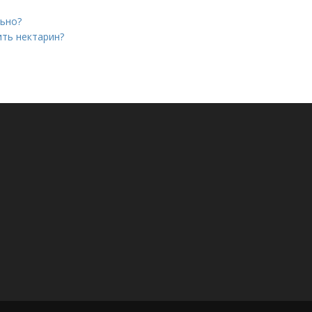
льно?
ить нектарин?