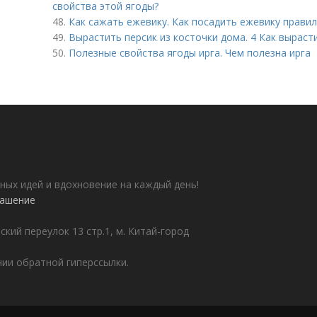
свойства этой ягоды?
48.
Как сажать ежевику. Как посадить ежевику прави
49.
Вырастить персик из косточки дома. 4 Как выраст
50.
Полезные свойства ягоды ирга. Чем полезна ирга
ных идей и вдохновение на каждый день!
лашение
ский переулок 13 стр.1, м. Китай-город
ии обратной гиперссылки.