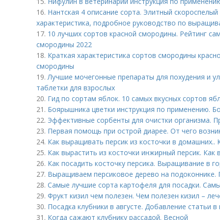
15.
Нифулин в ветеринарии инструкция по применени
16.
Нантская 4 описание сорта. Элитный скороспелый 
характеристика, подробное руководство по выращи
17.
10 лучших сортов красной смородины. Рейтинг са
смородины 2022
18.
Краткая характеристика сортов смородины красной
смородины
19.
Лучшие мочегонные препараты для похудения и у
таблетки для взрослых
20.
Гид по сортам яблок. 10 самых вкусных сортов я
21.
Боярышника цветки инструкция по применению. Б
22.
Эффективные сорбенты для очистки организма. П
23.
Первая помощь при острой диарее. От чего возник
24.
Как выращивать персик из косточки в домашних.. 
25.
Как вырастить из косточки инжирный персик. Как
26.
Как посадить косточку персика. Выращивание в г
27.
Выращиваем персиковое дерево на подоконнике. 
28.
Самые лучшие сорта картофеля для посадки. Сам
29.
Фрукт кизил чем полезен. Чем полезен кизил – ле
30.
Посадка клубники в августе. Добавление статьи в
31.
Когда сажают клубнику рассадой. Весной