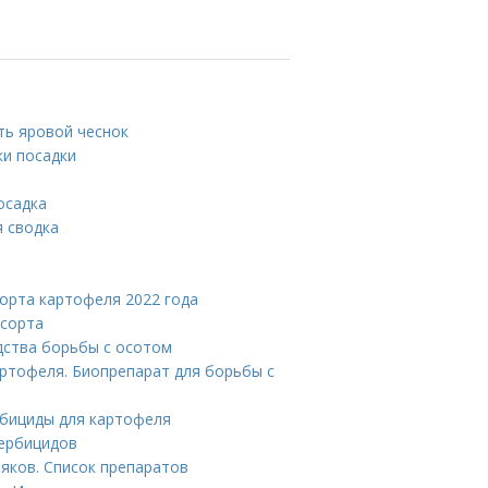
ить яровой чеснок
ки посадки
осадка
 сводка
орта картофеля 2022 года
 сорта
дства борьбы с осотом
артофеля. Биопрепарат для борьбы с
рбициды для картофеля
гербицидов
яков. Список препаратов