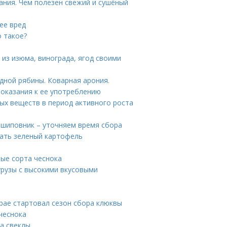
ания. Чем полезен свежий и сушёный
ее вред
о такое?
а из изюма, винограда, ягод своими
дной рябины. Коварная арония.
оказания к ее употреблению
ых веществ в период активного роста
 шиповник – уточняем время сбора
ать зеленый картофель
ые сорта чеснока
урузы с высокими вкусовыми
крае стартовал сезон сбора клюквы
чеснока
ва свеклы