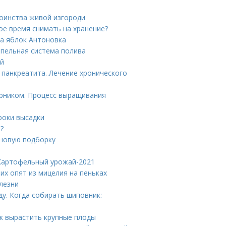
тоинства живой изгороди
кое время снимать на хранение?
та яблок Антоновка
апельная система полива
ый
панкреатита. Лечение хронического
арником. Процесс выращивания
роки высадки
?
 новую подборку
 Картофельный урожай-2021
их опят из мицелия на пеньках
лезни
ду. Когда собирать шиповник:
ак вырастить крупные плоды