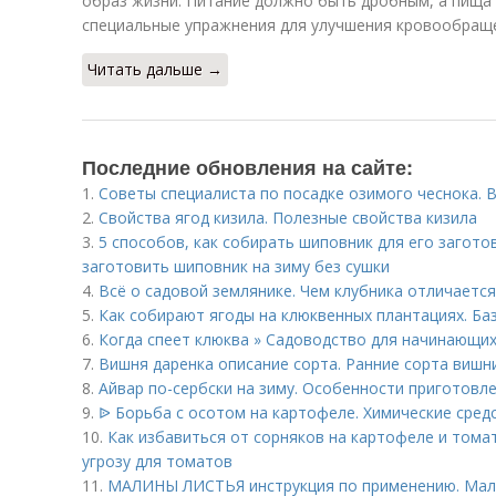
образ жизни. Питание должно быть дробным, а пища 
специальные упражнения для улучшения кровообращ
Читать дальше →
Последние обновления на сайте:
1.
Советы специалиста по посадке озимого чеснока. В
2.
Свойства ягод кизила. Полезные свойства кизила
3.
5 способов, как собирать шиповник для его загото
заготовить шиповник на зиму без сушки
4.
Всё о садовой землянике. Чем клубника отличаетс
5.
Как собирают ягоды на клюквенных плантациях. Ба
6.
Когда спеет клюква » Садоводство для начинающих
7.
Вишня даренка описание сорта. Ранние сорта вишн
8.
Айвар по-сербски на зиму. Особенности приготовл
9.
ᐉ Борьба с осотом на картофеле. Химические сред
10.
Как избавиться от сорняков на картофеле и тома
угрозу для томатов
11.
МАЛИНЫ ЛИСТЬЯ инструкция по применению. Малин