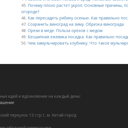
45.
Почему плохо растет укроп. Основные причины, по
огороде?
46.
Как пересадить рябину осенью. Как правильно по
47.
Сохранить виноград на зиму. Обрезка винограда
48.
Орехи в меде. Польза орехов с медом
49.
Бесшипная ежевика посадка. Как правильно поса
50.
Чем замульчировать клубнику. Что такое мульчир
ных идей и вдохновение на каждый день!
лашение
ский переулок 13 стр.1, м. Китай-город
ии обратной гиперссылки.