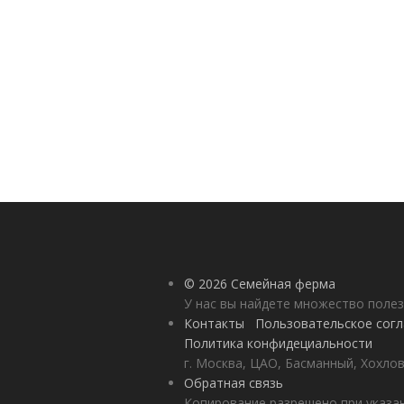
© 2026 Семейная ферма
У нас вы найдете множество полез
Контакты
Пользовательское сог
Политика конфидециальности
г. Москва, ЦАО, Басманный, Хохлов
Обратная связь
Копирование разрешено при указан