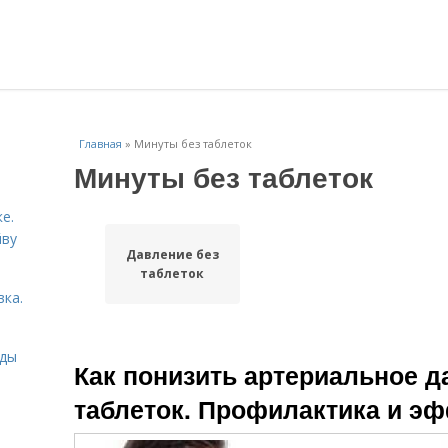
Главная
»
Минуты без таблеток
Минуты без таблеток
е.
йву
Давление без
таблеток
вка.
иды
Как понизить артериальное д
таблеток. Профилактика и э