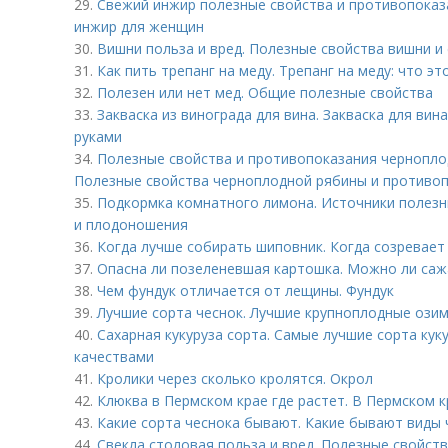
29.
Свежий инжир полезные свойства и противопоказ
инжир для женщин
30.
Вишни польза и вред. Полезные свойства вишни и 
31.
Как пить трепанг на меду. Трепанг на меду: что эт
32.
Полезен или нет мед. Общие полезные свойства
33.
Закваска из винограда для вина. Закваска для вин
руками
34.
Полезные свойства и противопоказания чернопло
Полезные свойства черноплодной рябины и противоп
35.
Подкормка комнатного лимона. Источники полезн
и плодоношения
36.
Когда лучше собирать шиповник. Когда созревает
37.
Опасна ли позеленевшая картошка. Можно ли саж
38.
Чем фундук отличается от лещины. Фундук
39.
Лучшие сорта чеснок. Лучшие крупноплодные озим
40.
Сахарная кукуруза сорта. Самые лучшие сорта кук
качествами
41.
Кролики через сколько кролятся. Окрол
42.
Клюква в Пермском крае где растет. В Пермском 
43.
Какие сорта чеснока бывают. Какие бывают виды 
44.
Свекла столовая польза и вред. Полезные свойст