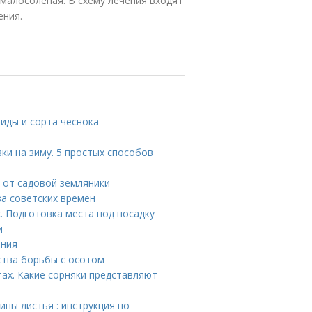
малосоленая. В схему лечения входят
ения.
иды и сорта чеснока
вки на зиму. 5 простых способов
я от садовой земляники
за советских времен
. Подготовка места под посадку
и
ения
ства борьбы с осотом
тах. Какие сорняки представляют
ы листья : инструкция по