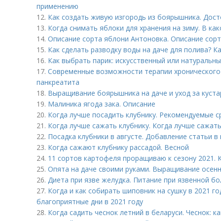
применению
12.
Как создать живую изгородь из боярышника. Дос
13.
Когда снимать яблоки для хранения на зиму. В ка
14.
Описание сорта яблони Антоновка. Описание сор
15.
Как сделать разводку воды на даче для полива? К
16.
Как выбрать парик: искусственный или натуральн
17.
Современные возможности терапии хронического 
панкреатита
18.
Выращивание боярышника на даче и уход за куст
19.
Малиника ягода зака. Описание
20.
Когда лучше посадить клубнику. Рекомендуемые с
21.
Когда лучше сажать клубнику. Когда лучше сажать
22.
Посадка клубники в августе. Добавление статьи в
23.
Когда сажают клубнику рассадой. Весной
24.
11 сортов картофеля проращиваю к сезону 2021.
25.
Опята на даче своими руками. Выращивание осенн
26.
Диета при язве желудка. Питание при язвенной бо
27.
Когда и как собирать шиповник на сушку в 2021 го
благоприятные дни в 2021 году
28.
Когда садить чеснок летний в беларуси. Чеснок: к