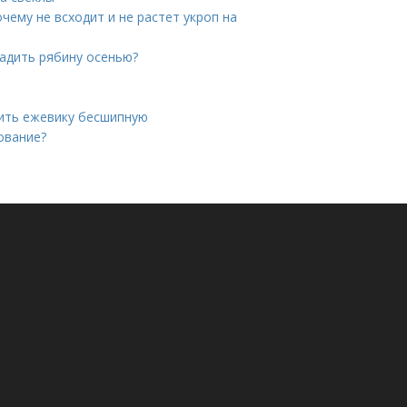
чему не всходит и не растет укроп на
садить рябину осенью?
дить ежевику бесшипную
ование?