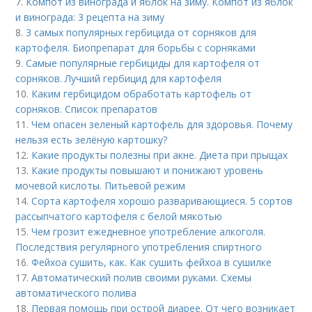
7.
Компот из винограда и яблок на зиму. Компот из яблок
и винограда: 3 рецепта на зиму
8.
3 самых популярных гербицида от сорняков для
картофеля. Биопрепарат для борьбы с сорняками
9.
Самые популярные гербициды для картофеля от
сорняков. Лучший гербицид для картофеля
10.
Каким гербицидом обработать картофель от
сорняков. Список препаратов
11.
Чем опасен зеленый картофель для здоровья. Почему
нельзя есть зелёную картошку?
12.
Какие продукты полезны при акне. Диета при прыщах
13.
Какие продукты повышают и понижают уровень
мочевой кислоты. Питьевой режим
14.
Сорта картофеля хорошо разваривающиеся. 5 сортов
рассыпчатого картофеля с белой мякотью
15.
Чем грозит ежедневное употребление алкоголя.
Последствия регулярного употребления спиртного
16.
Фейхоа сушить, как. Как сушить фейхоа в сушилке
17.
Автоматический полив своими руками. Схемы
автоматического полива
18.
Первая помощь при острой диарее. От чего возникает