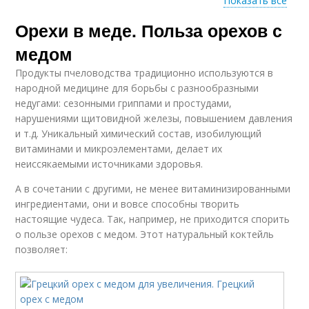
Показать все
Орехи в меде. Польза орехов с
Мед с водой
Вод с медом
медом
Продукты пчеловодства традиционно используются в
народной медицине для борьбы с разнообразными
недугами: сезонными гриппами и простудами,
Вод с лимоном
Миндаль с медом
нарушениями щитовидной железы, повышением давления
и т.д. Уникальный химический состав, изобилующий
витаминами и микроэлементами, делает их
неиссякаемыми источниками здоровья.
Фундук с медом
А в сочетании с другими, не менее витаминизированными
ингредиентами, они и вовсе способны творить
настоящие чудеса. Так, например, не приходится спорить
о пользе орехов с медом. Этот натуральный коктейль
позволяет: