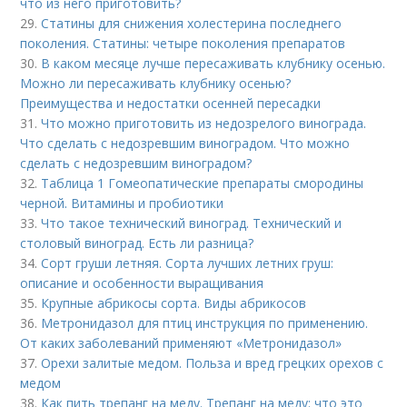
что из него приготовить?
29.
Статины для снижения холестерина последнего
поколения. Статины: четыре поколения препаратов
30.
В каком месяце лучше пересаживать клубнику осенью.
Можно ли пересаживать клубнику осенью?
Преимущества и недостатки осенней пересадки
31.
Что можно приготовить из недозрелого винограда.
Что сделать с недозревшим виноградом. Что можно
сделать с недозревшим виноградом?
32.
Таблица 1 Гомеопатические препараты смородины
черной. Витамины и пробиотики
33.
Что такое технический виноград. Технический и
столовый виноград. Есть ли разница?
34.
Сорт груши летняя. Сорта лучших летних груш:
описание и особенности выращивания
35.
Крупные абрикосы сорта. Виды абрикосов
36.
Метронидазол для птиц инструкция по применению.
От каких заболеваний применяют «Метронидазол»
37.
Орехи залитые медом. Польза и вред грецких орехов с
медом
38.
Как пить трепанг на меду. Трепанг на меду: что это