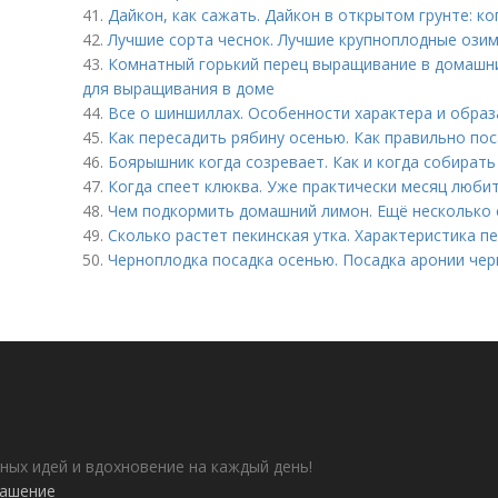
41.
Дайкон, как сажать. Дайкон в открытом грунте: к
42.
Лучшие сорта чеснок. Лучшие крупноплодные озим
43.
Комнатный горький перец выращивание в домашни
для выращивания в доме
44.
Все о шиншиллах. Особенности характера и образ
45.
Как пересадить рябину осенью. Как правильно по
46.
Боярышник когда созревает. Как и когда собират
47.
Когда спеет клюква. Уже практически месяц люб
48.
Чем подкормить домашний лимон. Ещё несколько 
49.
Сколько растет пекинская утка. Характеристика п
50.
Черноплодка посадка осенью. Посадка аронии че
ных идей и вдохновение на каждый день!
лашение