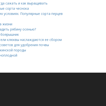
огда сажать и как выращивать
ые сорта чеснока
х условиях. Популярные сорта перцев
а жизни
садить рябину осенью?
ь боярышник
ители клюквы наслаждаются ее сбором
советов для удобрения почвы
екинской породы
рноплодной