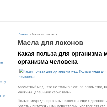
Главная
»
Масла для локонов
Масла для локонов
и
Какая польза для организма 
организма человека
ты
х, у
Ароматный мед - это не только вкусное лакомство, н
многими целебными свойствами.
нте.
Польза меда для организма известна еще с древност
богатый питательными веществами. Употребляя его 