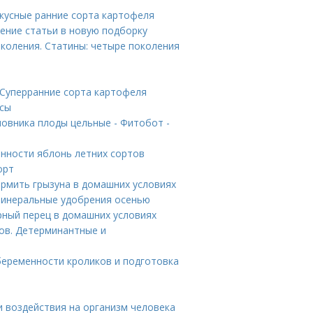
кусные ранние сорта картофеля
ение статьи в новую подборку
коления. Статины: четыре поколения
 Суперранние сорта картофеля
нсы
овника плоды цельные - Фитобот -
енности яблонь летних сортов
орт
рмить грызуна в домашних условиях
 минеральные удобрения осенью
рный перец в домашних условиях
ов. Детерминантные и
беременности кроликов и подготовка
и воздействия на организм человека