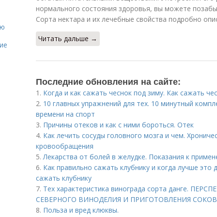
нормального состояния здоровья, вы можете позабы
Сорта нектара и их лечебные свойства подробно опис
ию
Читать дальше →
ие
Последние обновления на сайте:
1.
Когда и как сажать чеснок под зиму. Как сажать че
2.
10 главных упражнений для тех. 10 минутный компле
времени на спорт
3.
Причины отеков и как с ними бороться. Отек
4.
Как лечить сосуды головного мозга и чем. Хронич
кровообращения
5.
Лекарства от болей в желудке. Показания к приме
6.
Как правильно сажать клубнику и когда лучше это 
сажать клубнику
7.
Тех характеристика винограда сорта данге. ПЕ
CЕВЕРНОГО ВИНОДЕЛИЯ И ПРИГОТОВЛЕНИЯ СОКОВ
8.
Польза и вред клюквы.