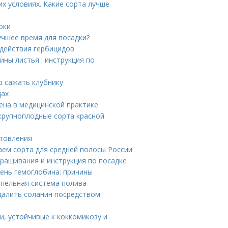
х условиях. Какие сорта лучше
оки
учшее время для посадки?
 действия гербицидов
ы листья : инструкция по
р сажать клубнику
щах
ена в медицинской практике
крупноплодные сорта красной
отовления
ем сорта для средней полосы России
ращивания и инструкция по посадке
ень гемоглобина: причины
апельная система полива
далить соланин посредством
и, устойчивые к коккомикозу и