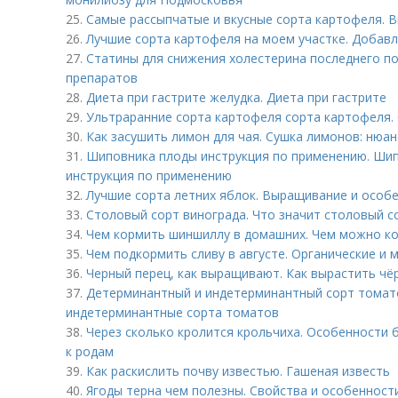
25.
Самые рассыпчатые и вкусные сорта картофеля. В
26.
Лучшие сорта картофеля на моем участке. Добавл
27.
Статины для снижения холестерина последнего по
препаратов
28.
Диета при гастрите желудка. Диета при гастрите
29.
Ультраранние сорта картофеля сорта картофеля.
30.
Как засушить лимон для чая. Сушка лимонов: нюа
31.
Шиповника плоды инструкция по применению. Шип
инструкция по применению
32.
Лучшие сорта летних яблок. Выращивание и особ
33.
Столовый сорт винограда. Что значит столовый с
34.
Чем кормить шиншиллу в домашних. Чем можно ко
35.
Чем подкормить сливу в августе. Органические и
36.
Черный перец, как выращивают. Как вырастить чё
37.
Детерминантный и индетерминантный сорт томат
индетерминантные сорта томатов
38.
Через сколько кролится крольчиха. Особенности 
к родам
39.
Как раскислить почву известью. Гашеная известь
40.
Ягоды терна чем полезны. Свойства и особенност