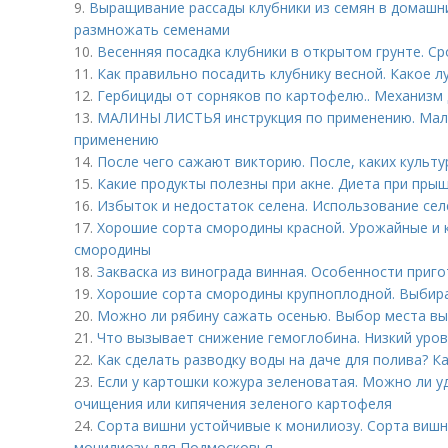
9.
Выращивание рассады клубники из семян в домашни
размножать семенами
10.
Весенняя посадка клубники в открытом грунте. Ср
11.
Как правильно посадить клубнику весной. Какое л
12.
Гербициды от сорняков по картофелю.. Механизм
13.
МАЛИНЫ ЛИСТЬЯ инструкция по применению. Малин
применению
14.
После чего сажают викторию. После, каких культу
15.
Какие продукты полезны при акне. Диета при пры
16.
Избыток и недостаток селена. Использование сел
17.
Хорошие сорта смородины красной. Урожайные и 
смородины
18.
Закваска из винограда винная. Особенности приг
19.
Хорошие сорта смородины крупноплодной. Выбира
20.
Можно ли рябину сажать осенью. Выбор места вы
21.
Что вызывает снижение гемоглобина. Низкий уров
22.
Как сделать разводку воды на даче для полива? К
23.
Если у картошки кожура зеленоватая. Можно ли у
очищения или кипячения зеленого картофеля
24.
Сорта вишни устойчивые к монилиозу. Сорта вишн
монилиозу для Подмосковья