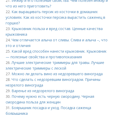
21.
Инжир и его полезные свойства. Чем полезен инжир и
что из него приготовить?
22.
Как выращивать персик из косточки в домашних
условиях. Как из косточки персика вырастить саженец в
горшке?
23.
Крыжовник польза и вред состав. Ценные качества
крыжовника
24.
Чем отличается алыча от сливы. Слива и алыча –, что
это и отличия
25.
Какой вред способен нанести крыжовник. Крыжовник
— полезные свойства и противопоказания
26.
Лучшие электрические триммеры для травы. Лучшие
электрические триммеры с леской
27.
Можно ли делать вино из недозревшего винограда
28.
Что сделать с недозревшим виноградом. Причины
незрелого винограда
29.
Варенье из недозрелого винограда
30.
Почему нужно есть черную смородину. Черная
смородина польза для женщин
31.
Боярышник посадка и уход. Посадка саженца
боярышника