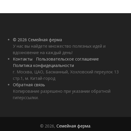
© 2026 Семейная ферма
У нас вы найдете множество полезных идей и
вдохновение на каждый день!
Контакты
Пользовательское соглашение
Политика конфидециальности
г. Москва, ЦАО, Басманный, Хохловский переулок 13
стр.1, м. Китай-город
Обратная связь
Копирование разрешено при указании обратной
гиперссылки.
© 2026,
Семейная ферма
.