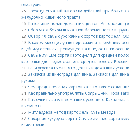
гематурии
25.
Трехступенчатый алгоритм действий при болях в
желудочно-кишечного тракта
26.
Капельный полив домашних цветов. Автополив цв
27.
Сбор ягод боярышника. При беременности и груд
28.
Обзор 10 самых урожайных сортов картофеля. Об
29.
В каком месяце лучше пересаживать клубнику ос
клубнику осенью? Преимущества и недостатки осенне
30.
Самые лучшие сорта картофеля для средней поло
картошки для Подмосковья и средней полосы России
31.
Если укусила пчела, что делать в домашних услов
32.
Закваска из винограда для вина. Закваска для вин
руками
33.
Чем вредна зеленая картошка. Что такое соланин?
34.
Как правильно употреблять боярышник. Пора заг
35.
Как сушить айву в домашних условиях. Какая благ
и компота
36.
Митлайдера метод картофель. Суть метода
37.
Сахарная кукуруза сорта. Самые лучшие сорта кук
качествами