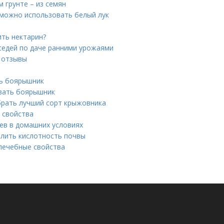
м грунте – из семян
 можно использовать белый лук
ить нектарин?
седей по даче ранними урожаями
и отзывы
ть боярышник
ивать боярышник
брать лучший сорт крыжовника
 свойства
ев в домашних условиях
делить кислотность почвы
 лечебные свойства