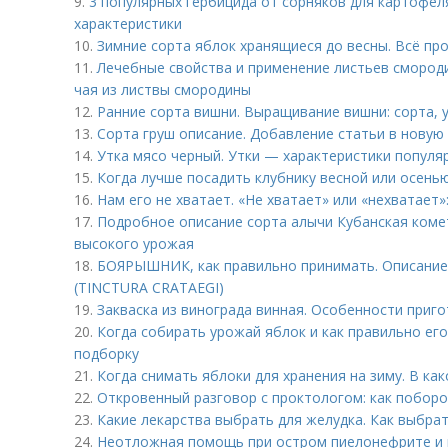
9.
3 популярных гербицида от сорняков для картофел
характеристики
10.
Зимние сорта яблок хранящиеся до весны. Всё пр
11.
Лечебные свойства и применение листьев смород
чая из листвы смородины
12.
Ранние сорта вишни. Выращивание вишни: сорта, 
13.
Сорта груш описание. Добавление статьи в новую
14.
Утка мясо черный. Утки — характеристики популя
15.
Когда лучше посадить клубнику весной или осенью
16.
Нам его не хватает. «Не хватает» или «нехватает»
17.
Подробное описание сорта алычи Кубанская коме
высокого урожая
18.
БОЯРЫШНИК, как правильно принимать. Описан
(TINCTURA CRATAEGI)
19.
Закваска из винограда винная. Особенности приг
20.
Когда собирать урожай яблок и как правильно его
подборку
21.
Когда снимать яблоки для хранения на зиму. В ка
22.
Откровенный разговор с проктологом: как поборо
23.
Какие лекарства выбрать для желудка. Как выбрат
24.
Неотложная помощь при остром пиелонефрите и 