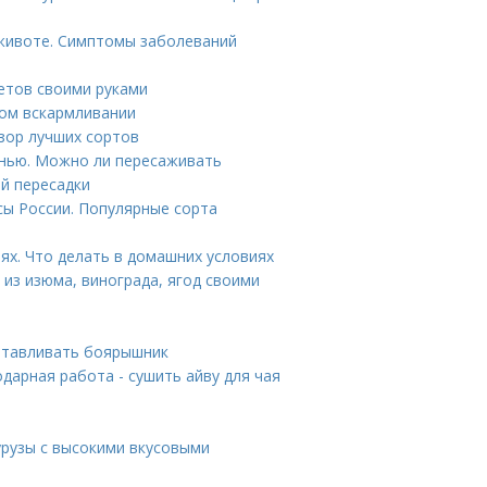
 животе. Симптомы заболеваний
етов своими руками
ном вскармливании
зор лучших сортов
енью. Можно ли пересаживать
й пересадки
сы России. Популярные сорта
иях. Что делать в домашних условиях
а из изюма, винограда, ягод своими
отавливать боярышник
одарная работа - сушить айву для чая
урузы с высокими вкусовыми