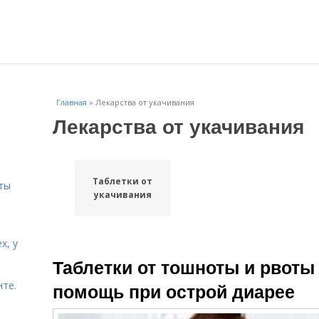
Главная
»
Лекарства от укачивания
Лекарства от укачивания
и
Таблетки от
ты
укачивания
х, у
Таблетки от тошноты и рвоты
нте.
помощь при острой диарее