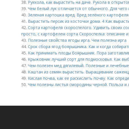
38.
Руккола, как вырастить на даче. Рукола в открыто
39.
Чем белый лук отличается от обычного. Для чего
40.
Зеленая картошка вред. Вред зелёного картофеля
41.
Вырастить персик из косточки дома. 4 Как выраст
42.
Сорта картофеля скороспелого. Удивить своих со
просто, с картофелем сорта Скороспелка: описание 
43.
Полезные свойства ягоды ирга. Чем полезна ирга
44.
Срок сбора ягод боярышника. Как и когда собира
45.
Как принимать плоды боярышник. Пора заготавл
46.
Крыжовник лучший сорт для подмосковья. Как вы
47.
Чем полезен мед дягилевый. Полезные и лечебные
48.
Каштан из семян вырастить. Выращивание саженц
49.
Кислая почва, как ее раскислить почву. Как опре
50.
Чем полезны листья смородины черной. Польза и