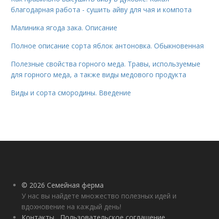
благодарная работа - сушить айву для чая и компота
Малиника ягода зака. Описание
Полное описание сорта яблок антоновка. Обыкновенная
Полезные свойства горного меда. Травы, используемые
для горного меда, а также виды медового продукта
Виды и сорта смородины. Введение
© 2026 Семейная ферма
У нас вы найдете множество полезных идей и
вдохновение на каждый день!
Контакты
Пользовательское соглашение