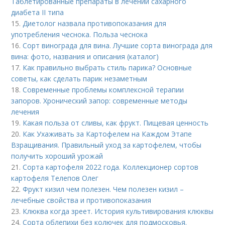
Таблетированные препараты в лечении сахарного
диабета II типа
15.
Диетолог назвала противопоказания для
употребления чеснока. Польза чеснока
16.
Сорт винограда для вина. Лучшие сорта винограда для
вина: фото, названия и описания (каталог)
17.
Как правильно выбрать стиль парика? Основные
советы, как сделать парик незаметным
18.
Современные проблемы комплексной терапии
запоров. Хронический запор: современные методы
лечения
19.
Какая польза от сливы, как фрукт. Пищевая ценность
20.
Как Ухаживать за Картофелем на Каждом Этапе
Взращивания. Правильный уход за картофелем, чтобы
получить хороший урожай
21.
Сорта картофеля 2022 года. Коллекционер сортов
картофеля Телепов Олег
22.
Фрукт кизил чем полезен. Чем полезен кизил –
лечебные свойства и противопоказания
23.
Клюква когда зреет. История культивирования клюквы
24.
Сорта облепихи без колючек для подмосковья.