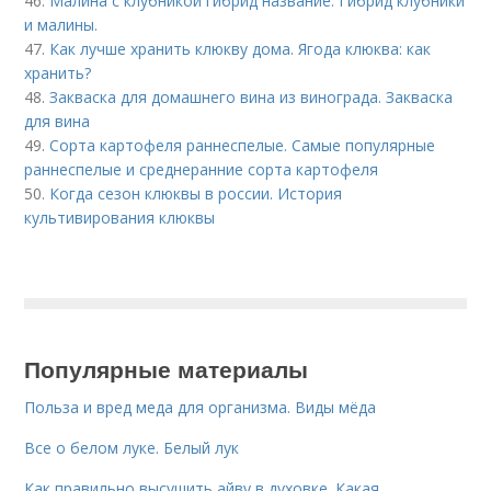
46.
Малина с клубникой гибрид название. Гибрид клубники
и малины.
47.
Как лучше хранить клюкву дома. Ягода клюква: как
хранить?
48.
Закваска для домашнего вина из винограда. Закваска
для вина
49.
Сорта картофеля раннеспелые. Cамые популярные
раннеспелые и среднеранние сорта картофеля
50.
Когда сезон клюквы в россии. История
культивирования клюквы
Популярные материалы
Польза и вред меда для организма. Виды мёда
Все о белом луке. Белый лук
Как правильно высушить айву в духовке. Какая