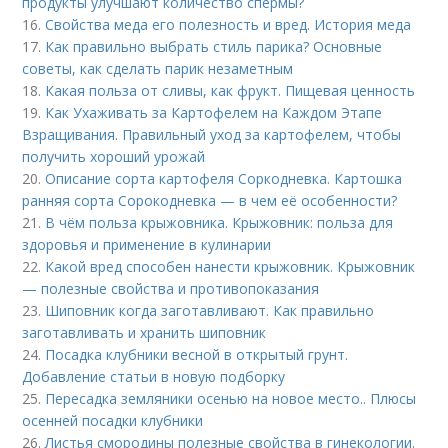
продукты улучшают количество спермы?
16.
Свойства меда его полезность и вред. История меда
17.
Как правильно выбрать стиль парика? Основные
советы, как сделать парик незаметным
18.
Какая польза от сливы, как фрукт. Пищевая ценность
19.
Как Ухаживать за Картофелем на Каждом Этапе
Взращивания. Правильный уход за картофелем, чтобы
получить хороший урожай
20.
Описание сорта картофеля Соркодневка. Картошка
ранняя сорта Сорокодневка — в чем её особенности?
21.
В чём польза крыжовника. Крыжовник: польза для
здоровья и применение в кулинарии
22.
Какой вред способен нанести крыжовник. Крыжовник
— полезные свойства и противопоказания
23.
Шиповник когда заготавливают. Как правильно
заготавливать и хранить шиповник
24.
Посадка клубники весной в открытый грунт.
Добавление статьи в новую подборку
25.
Пересадка земляники осенью на новое место.. Плюсы
осенней посадки клубники
26.
Листья смородины полезные свойства в гинекологии.