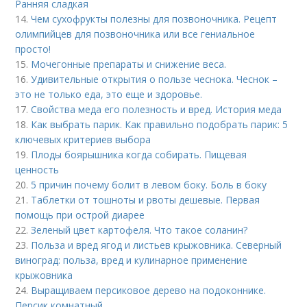
Ранняя сладкая
14.
Чем сухофрукты полезны для позвоночника. Рецепт
олимпийцев для позвоночника или все гениальное
просто!
15.
Мочегонные препараты и снижение веса.
16.
Удивительные открытия о пользе чеснока. Чеснок –
это не только еда, это еще и здоровье.
17.
Свойства меда его полезность и вред. История меда
18.
Как выбрать парик. Как правильно подобрать парик: 5
ключевых критериев выбора
19.
Плоды боярышника когда собирать. Пищевая
ценность
20.
5 причин почему болит в левом боку. Боль в боку
21.
Таблетки от тошноты и рвоты дешевые. Первая
помощь при острой диарее
22.
Зеленый цвет картофеля. Что такое соланин?
23.
Польза и вред ягод и листьев крыжовника. Северный
виноград: польза, вред и кулинарное применение
крыжовника
24.
Выращиваем персиковое дерево на подоконнике.
Персик комнатный