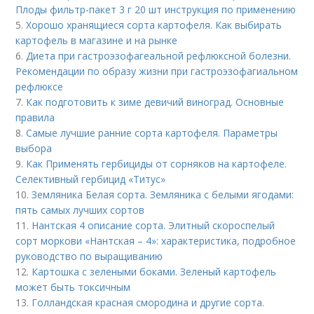
Плоды фильтр-пакет 3 г 20 шт инструкция по применению
5.
Хорошо хранящиеся сорта картофеля. Как выбирать
картофель в магазине и на рынке
6.
Диета при гастроэзофагеальной рефлюксной болезни.
Рекомендации по образу жизни при гастроэзофагиальном
рефлюксе
7.
Как подготовить к зиме девичий виноград. Основные
правила
8.
Самые лучшие ранние сорта картофеля. Параметры
выбора
9.
Как Применять гербициды от сорняков на картофеле.
Селективный гербицид «Титус»
10.
Земляника Белая сорта. Земляника с белыми ягодами:
пять самых лучших сортов
11.
Нантская 4 описание сорта. Элитный скороспелый
сорт моркови «Нантская – 4»: характеристика, подробное
руководство по выращиванию
12.
Картошка с зелеными боками. Зеленый картофель
может быть токсичным
13.
Голландская красная смородина и другие сорта.