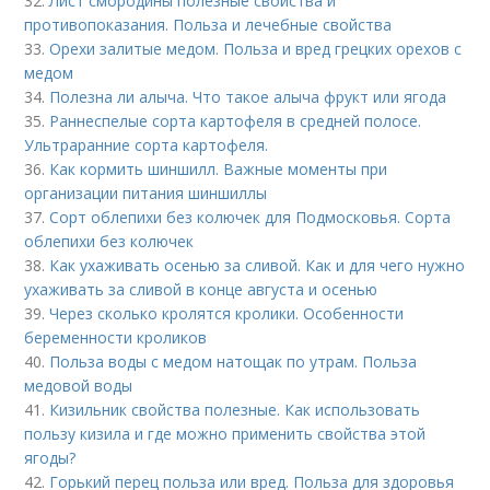
32.
Лист смородины полезные свойства и
противопоказания. Польза и лечебные свойства
33.
Орехи залитые медом. Польза и вред грецких орехов с
медом
34.
Полезна ли алыча. Что такое алыча фрукт или ягода
35.
Раннеспелые сорта картофеля в средней полосе.
Ультраранние сорта картофеля.
36.
Как кормить шиншилл. Важные моменты при
организации питания шиншиллы
37.
Сорт облепихи без колючек для Подмосковья. Сорта
облепихи без колючек
38.
Как ухаживать осенью за сливой. Как и для чего нужно
ухаживать за сливой в конце августа и осенью
39.
Через сколько кролятся кролики. Особенности
беременности кроликов
40.
Польза воды с медом натощак по утрам. Польза
медовой воды
41.
Кизильник свойства полезные. Как использовать
пользу кизила и где можно применить свойства этой
ягоды?
42.
Горький перец польза или вред. Польза для здоровья