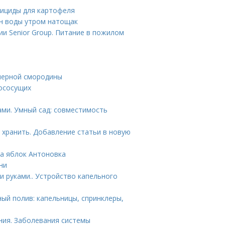
бициды для картофеля
ан воды утром натощак
ии Senior Group. Питание в пожилом
 черной смородины
вососущих
ами. Умный сад: совместимость
 хранить. Добавление статьи в новую
та яблок Антоновка
ни
 руками.. Устройство капельного
ый полив: капельницы, спринклеры,
ния. Заболевания системы