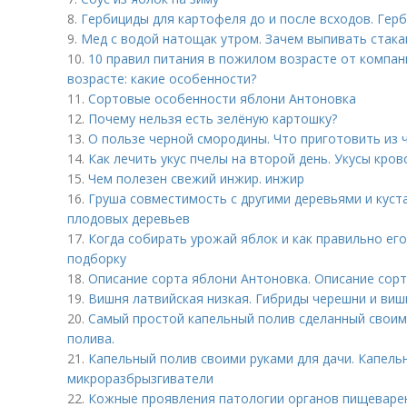
8.
Гербициды для картофеля до и после всходов. Гер
9.
Мед с водой натощак утром. Зачем выпивать стак
10.
10 правил питания в пожилом возрасте от компан
возрасте: какие особенности?
11.
Сортовые особенности яблони Антоновка
12.
Почему нельзя есть зелёную картошку?
13.
О пользе черной смородины. Что приготовить из
14.
Как лечить укус пчелы на второй день. Укусы кро
15.
Чем полезен свежий инжир. инжир
16.
Груша совместимость с другими деревьями и куст
плодовых деревьев
17.
Когда собирать урожай яблок и как правильно его
подборку
18.
Описание сорта яблони Антоновка. Описание сор
19.
Вишня латвийская низкая. Гибриды черешни и виш
20.
Самый простой капельный полив сделанный своими
полива.
21.
Капельный полив своими руками для дачи. Капельн
микроразбрызгиватели
22.
Кожные проявления патологии органов пищеваре