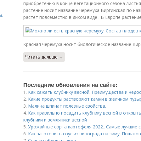
приобретению в конце вегетационного сезона листья
растение носит название черемуха Виргинская по на
ы.
растет повсеместно в диком виде . В Европе растение
Красная черемуха носит биологическое название Вир
ы
Читать дальше →
Последние обновления на сайте:
1.
Как сажать клубнику весной. Преимущества и недо
2.
Какие продукты растворяют камни в желчном пузы
3.
Малина шпинат полезные свойства.
4.
Как правильно посадить клубнику весной в открыты
клубники и земляники весной
5.
Урожайные сорта картофеля 2022.. Самые лучшие с
6.
Как заготовить соус из винограда на зиму. Пошаго
7.
Соус из яблок на зиму