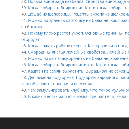
38.
Польза винограда изабелла. Свойства винограда 
39.
Когда собирать боярышник. Как и когда собирать
40.
Дошаб из шелковицы. Рецепты сиропа из шелкови
41.
Можно ли хранить картошку на балконе. Как прав
на балконе
42.
Почему плохо растет укроп. Основные причины, по
огороде?
43.
Когда сажать рябину осенью. Как правильно поса
44.
Смородины листья лечебные свойства. Лечебные 
45.
Можно ли картошку хранить на балконе. Хранение
46.
Когда собирать боярышник и как. Как и когда со
47.
Каштан из семян вырастить. Выращивание саженц
48.
Для лимона подкормка. Подкормы народного прои
способы приготовления и внесения
49.
Чем замульчировать клубнику. Что такое мульчир
50.
В каких местах растет клюква. Где растет клюква