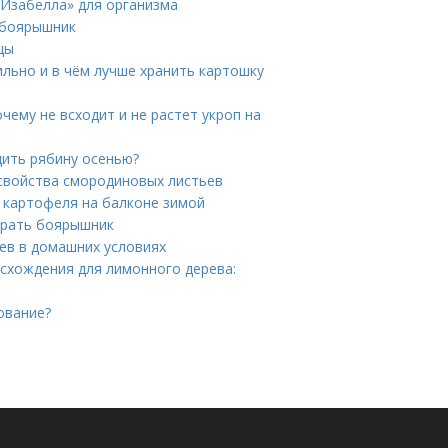
«Изабелла» для организма
 боярышник
цы
ильно и в чём лучше хранить картошку
чему не всходит и не растет укроп на
дить рябину осенью?
свойства смородиновых листьев
 картофеля на балконе зимой
бирать боярышник
ев в домашних условиях
схождения для лимонного дерева:
ование?