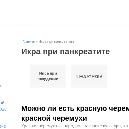
Главная
»
Икра при панкреатите
Икра при панкреатите
Икра при
Вред от икры
похудении
.
ый
Можно ли есть красную чере
2020
красной черемухи
Красная черемуха — народное название культуры, к
вка.