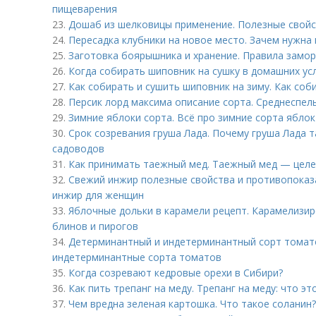
пищеварения
23.
Дошаб из шелковицы применение. Полезные свойс
24.
Пересадка клубники на новое место. Зачем нужна 
25.
Заготовка боярышника и хранение. Правила замо
26.
Когда собирать шиповник на сушку в домашних ус
27.
Как собирать и сушить шиповник на зиму. Как соб
28.
Персик лорд максима описание сорта. Среднеспел
29.
Зимние яблоки сорта. Всё про зимние сорта яблок
30.
Срок созревания груша Лада. Почему груша Лада 
садоводов
31.
Как принимать таежный мед. Таежный мед — целе
32.
Свежий инжир полезные свойства и противопоказ
инжир для женщин
33.
Яблочные дольки в карамели рецепт. Карамелизир
блинов и пирогов
34.
Детерминантный и индетерминантный сорт томат
индетерминантные сорта томатов
35.
Когда созревают кедровые орехи в Сибири?
36.
Как пить трепанг на меду. Трепанг на меду: что эт
37.
Чем вредна зеленая картошка. Что такое соланин?