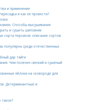
тва и применение
пересадка и как ее провести?
розки
ловиях. Способы высушивания
ирать и сушить шиповник
ые сорта персиков: описание сортов
так популярна среди отечественных
бный дар тайги
ания. Чем полезен свежий и сушёный
ованные яблоки на сковороде для
ов. Детерминантные и
о такое?