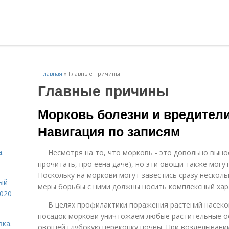
Главная
»
Главные причины
Главные причины
Морковь болезни и вредители
Навигация по записям
.
Несмотря на то, что морковь - это довольно вынос
прочитать, про еена даче), но эти овощи также могу
Поскольку на моркови могут завестись сразу нескол
ый
меры борьбы с ними должны носить комплексный хар
2020
В целях профилактики поражения растений насеко
посадок моркови уничтожаем любые растительные о
вка.
овощей глубокую перекопку почвы. При возделывании