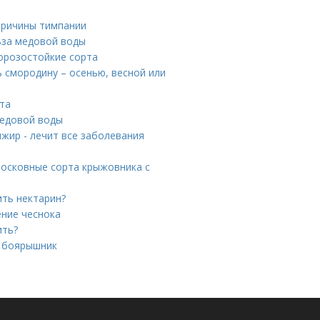
причины тимпании
ьза медовой воды
Морозостойкие сорта
 смородину – осенью, весной или
рта
медовой воды
жир - лечит все заболевания
осковные сорта крыжовника с
ить нектарин?
ение чеснока
ить?
ь боярышник