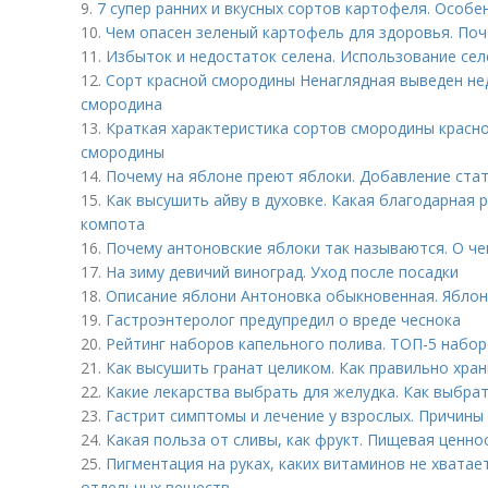
9.
7 супер ранних и вкусных сортов картофеля. Особ
10.
Чем опасен зеленый картофель для здоровья. Поч
11.
Избыток и недостаток селена. Использование сел
12.
Сорт красной смородины Ненаглядная выведен нед
смородина
13.
Краткая характеристика сортов смородины красной
смородины
14.
Почему на яблоне преют яблоки. Добавление ста
15.
Как высушить айву в духовке. Какая благодарная р
компота
16.
Почему антоновские яблоки так называются. О че
17.
На зиму девичий виноград. Уход после посадки
18.
Описание яблони Антоновка обыкновенная. Яблон
19.
Гастроэнтеролог предупредил о вреде чеснока
20.
Рейтинг наборов капельного полива. ТОП-5 набор
21.
Как высушить гранат целиком. Как правильно хран
22.
Какие лекарства выбрать для желудка. Как выбрат
23.
Гастрит симптомы и лечение у взрослых. Причины
24.
Какая польза от сливы, как фрукт. Пищевая ценно
25.
Пигментация на руках, каких витаминов не хватае
отдельных веществ