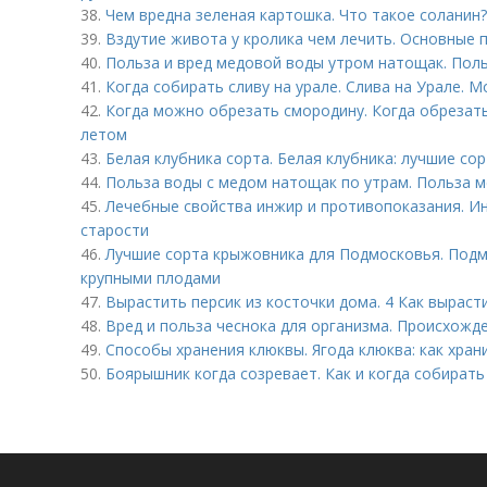
38.
Чем вредна зеленая картошка. Что такое соланин?
39.
Вздутие живота у кролика чем лечить. Основные 
40.
Польза и вред медовой воды утром натощак. Пол
41.
Когда собирать сливу на урале. Слива на Урале. 
42.
Когда можно обрезать смородину. Когда обрезать
летом
43.
Белая клубника сорта. Белая клубника: лучшие со
44.
Польза воды с медом натощак по утрам. Польза 
45.
Лечебные свойства инжир и противопоказания. Ин
старости
46.
Лучшие сорта крыжовника для Подмосковья. Подм
крупными плодами
47.
Вырастить персик из косточки дома. 4 Как выраст
48.
Вред и польза чеснока для организма. Происхожд
49.
Способы хранения клюквы. Ягода клюква: как хран
50.
Боярышник когда созревает. Как и когда собират