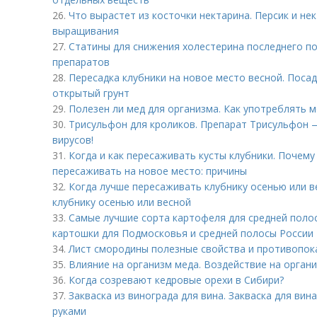
26.
Что вырастет из косточки нектарина. Персик и нек
выращивания
27.
Статины для снижения холестерина последнего по
препаратов
28.
Пересадка клубники на новое место весной. Посад
открытый грунт
29.
Полезен ли мед для организма. Как употреблять м
30.
Трисульфон для кроликов. Препарат Трисульфон 
вирусов!
31.
Когда и как пересаживать кусты клубники. Почем
пересаживать на новое место: причины
32.
Когда лучше пересаживать клубнику осенью или в
клубнику осенью или весной
33.
Самые лучшие сорта картофеля для средней поло
картошки для Подмосковья и средней полосы России
34.
Лист смородины полезные свойства и противопока
35.
Влияние на организм меда. Воздействие на орган
36.
Когда созревают кедровые орехи в Сибири?
37.
Закваска из винограда для вина. Закваска для вин
руками