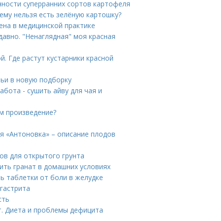
енности суперранних сортов картофеля
ему нельзя есть зелёную картошку?
ена в медицинской практике
авно. "Ненаглядная" моя красная
. Где растут кустарники красной
тьи в новую подборку
абота - сушить айву для чая и
м произведение?
я «Антоновка» – описание плодов
ов для открытого грунта
ить гранат в домашних условиях
ь таблетки от боли в желудке
 гастрита
сть
т. Диета и проблемы дефицита