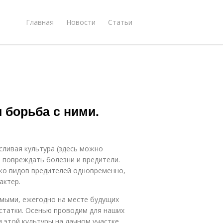
Главная
Новости
Статьи
 борьба с ними.
ливая культура (здесь можно
т повреждать болезни и вредители.
ько видов вредителей одновременно,
актер.
мыми, ежегодно на месте будущих
статки. Осенью проводим для наших
 этой культуры на дачном участке