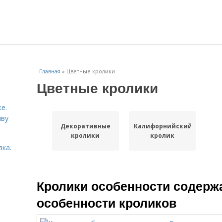
Главная
»
Цветные кролики
Цветные кролики
е.
йву
Декоративные
Калифорнийский
кролики
кролик
вка.
Кролики особенности содерж
особенности кроликов