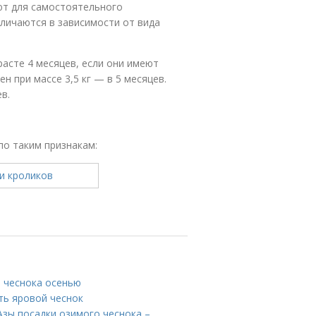
ают для самостоятельного
личаются в зависимости от вида
асте 4 месяцев, если они имеют
н при массе 3,5 кг — в 5 месяцев.
в.
по таким признакам:
и чеснока осенью
ить яровой чеснок
 Азы посадки озимого чеснока –