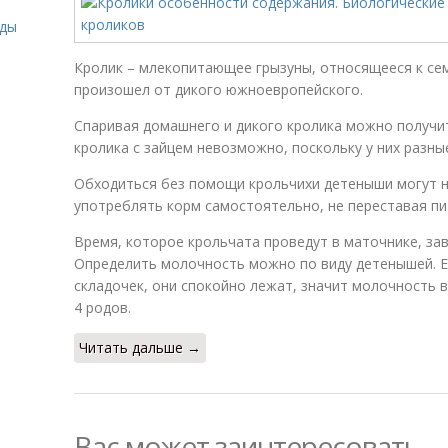
иды
Кролик – млекопитающее грызуны, относящееся к се
произошел от дикого южноевропейского.
Спаривая домашнего и дикого кролика можно получи
кролика с зайцем невозможно, поскольку у них разны
Обходиться без помощи крольчихи детеныши могут н
употреблять корм самостоятельно, не переставая пи
Время, которое крольчата проведут в маточнике, зав
Определить молочность можно по виду детенышей. Ес
складочек, они спокойно лежат, значит молочность 
4 родов.
Читать дальше →
Вас может заинтересовать