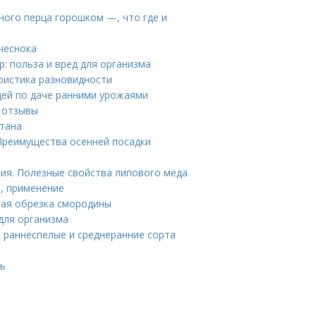
ного перца горошком —, что где и
чеснока
: польза и вред для организма
ристика разновидности
дей по даче ранними урожаями
и отзывы
штана
 Преимущества осенней посадки
ия. Полезные свойства липового меда
, применение
ная обрезка смородины
для организма
 раннеспелые и среднеранние сорта
нь