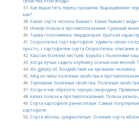
свойства этой ягоды?
37.
Как вырастить перец горошком. Выращивание чер
как?
38.
Какие сорта чеснока бывают. Какие бывают виды 
39.
Инжир польза и противопоказания. Сушеный инжир
40.
Тыква голосемянка твердокорая. Краткая характе
41.
Скороспелка сорт картофеля. Удивить своих сосе
просто, с картофелем сорта Скороспелка: описание 
42.
Каштан болезни листьев. Борьба с болезнями ка
43.
Когда лучше садить клубнику осенью или весной.
44.
Xtv gjktpty vtl. Воздействие на организм человека
45.
Мед из липы полезные свойства и противопоказан
46.
Терновник полезные свойства. Полезные свойства
47.
Когда и как обрезать черную смородину. Правиль
48.
Кизил польза и противопоказания. Польза кизила 
49.
Сорта картофеля раннеспелые. Cамые популярные
картофеля
50.
Сорта яблонь среднеспелые. Осенние сорта ябло