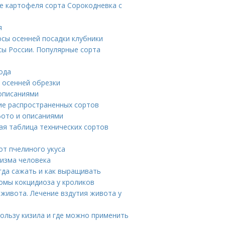
е картофеля сорта Сорокодневка с
я
юсы осенней посадки клубники
сы России. Популярные сорта
ода
и осенней обрезки
 описаниями
ие распространенных сортов
фото и описаниями
ая таблица технических сортов
от пчелиного укуса
низма человека
огда сажать и как выращивать
омы кокцидиоза у кроликов
 живота. Лечение вздутия живота у
пользу кизила и где можно применить