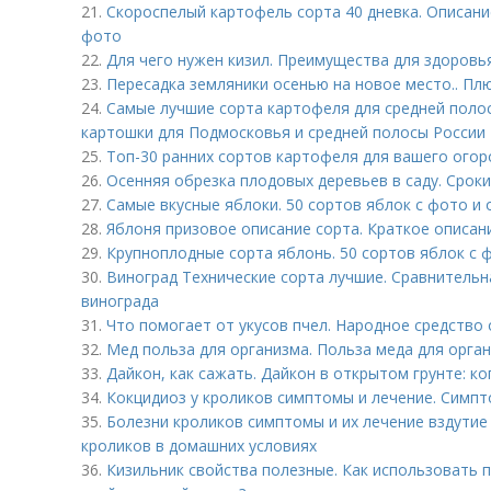
21.
Скороспелый картофель сорта 40 дневка. Описани
фото
22.
Для чего нужен кизил. Преимущества для здоровь
23.
Пересадка земляники осенью на новое место.. Пл
24.
Самые лучшие сорта картофеля для средней поло
картошки для Подмосковья и средней полосы России
25.
Топ-30 ранних сортов картофеля для вашего огор
26.
Осенняя обрезка плодовых деревьев в саду. Срок
27.
Самые вкусные яблоки. 50 сортов яблок с фото и
28.
Яблоня призовое описание сорта. Краткое описан
29.
Крупноплодные сорта яблонь. 50 сортов яблок с 
30.
Виноград Технические сорта лучшие. Сравнительн
винограда
31.
Что помогает от укусов пчел. Народное средство 
32.
Мед польза для организма. Польза меда для орга
33.
Дайкон, как сажать. Дайкон в открытом грунте: к
34.
Кокцидиоз у кроликов симптомы и лечение. Симпт
35.
Болезни кроликов симптомы и их лечение вздутие
кроликов в домашних условиях
36.
Кизильник свойства полезные. Как использовать 