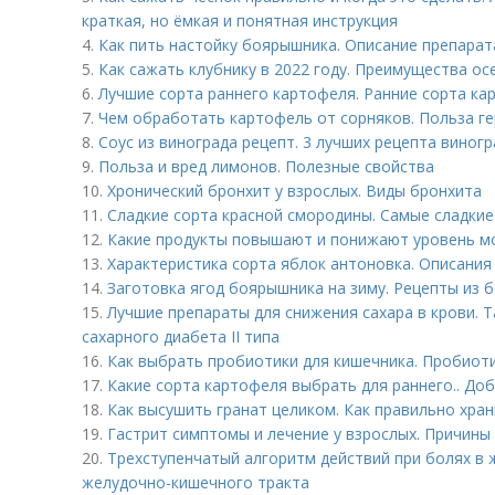
краткая, но ёмкая и понятная инструкция
4.
Как пить настойку боярышника. Описание препар
5.
Как сажать клубнику в 2022 году. Преимущества ос
6.
Лучшие сорта раннего картофеля. Ранние сорта ка
7.
Чем обработать картофель от сорняков. Польза г
8.
Соус из винограда рецепт. 3 лучших рецепта виног
9.
Польза и вред лимонов. Полезные свойства
10.
Хронический бронхит у взрослых. Виды бронхита
11.
Сладкие сорта красной смородины. Самые сладки
12.
Какие продукты повышают и понижают уровень м
13.
Характеристика сорта яблок антоновка. Описания
14.
Заготовка ягод боярышника на зиму. Рецепты из 
15.
Лучшие препараты для снижения сахара в крови. 
сахарного диабета II типа
16.
Как выбрать пробиотики для кишечника. Пробиот
17.
Какие сорта картофеля выбрать для раннего.. До
18.
Как высушить гранат целиком. Как правильно хран
19.
Гастрит симптомы и лечение у взрослых. Причины
20.
Трехступенчатый алгоритм действий при болях в
желудочно-кишечного тракта