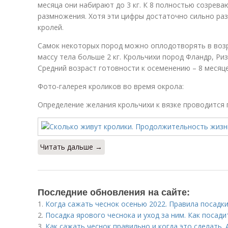
месяца они набирают до 3 кг. К 8 полностью созрев
размножения. Хотя эти цифры достаточно сильно раз
кролей.
Самок некоторых пород можно оплодотворять в возр
массу тела больше 2 кг. Крольчихи пород Фландр, Ризе
Средний возраст готовности к осеменению – 8 месяце
Фото-галерея кроликов во время окрола:
Определение желания крольчихи к вязке проводится 
Читать дальше →
Последние обновления на сайте:
1.
Когда сажать чеснок осенью 2022. Правила посадк
2.
Посадка ярового чеснока и уход за ним. Как посад
3.
Как сажать чеснок правильно и когда это сделать.