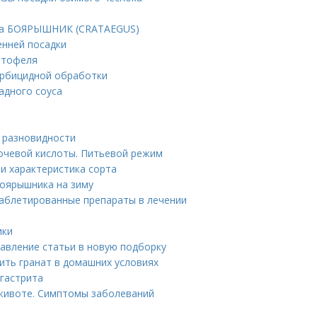
ата БОЯРЫШНИК (CRATAEGUS)
енней посадки
ртофеля
ербицидной обработки
радного соуса
е разновидности
очевой кислоты. Питьевой режим
 и характеристика сорта
боярышника на зиму
Таблетированные препараты в лечении
ики
бавление статьи в новую подборку
ить гранат в домашних условиях
 гастрита
 животе. Симптомы заболеваний