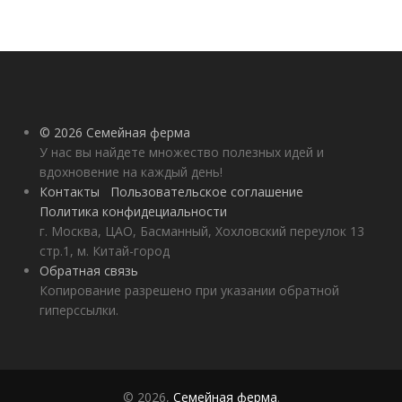
© 2026 Семейная ферма
У нас вы найдете множество полезных идей и
вдохновение на каждый день!
Контакты
Пользовательское соглашение
Политика конфидециальности
г. Москва, ЦАО, Басманный, Хохловский переулок 13
стр.1, м. Китай-город
Обратная связь
Копирование разрешено при указании обратной
гиперссылки.
© 2026,
Семейная ферма
.