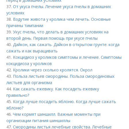
перец в домашних условиях
37.
От укуса пчелы. Лечение укуса пчелы в домашних
условиях
38.
Вздутие живота у кролика чем лечить. Основные
причины тимпании
39.
Укус пчелы, что делать в домашних условиях на
второй день. Первая помощь при укусе пчелы
40.
Дайкон, как сажать. Дайкон в открытом грунте: когда
сажать и как выращивать
41.
Кокцидиоз у кроликов симптомы и лечение. Симптомы
кокцидиоза у кроликов
42.
Кролики через сколько кролятся. Окрол
43.
Польза листьев смородины. Польза смородиновых
листьев для организма
44.
Как сажать ежевику. Как посадить ежевику
правильно?
45.
Когда лучше посадить яблоню. Когда лучше сажать
яблоню?
46.
Чем кормят шиншилл. Важные моменты при
организации питания шиншиллы
47.
Смородины листья лечебные свойства. Лечебные