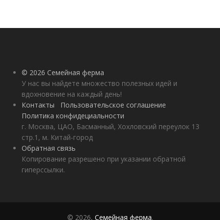
© 2026 Семейная ферма
У нас вы найдете множество полезных идей и
вдохновение на каждый день!
Контакты
Пользовательское соглашение
Политика конфидециальности
г. Москва, ЦАО, Басманный, Хохловский переулок 13
стр.1, м. Китай-город
Обратная связь
Копирование разрешено при указании обратной
гиперссылки.
© 2026,
Семейная ферма
.