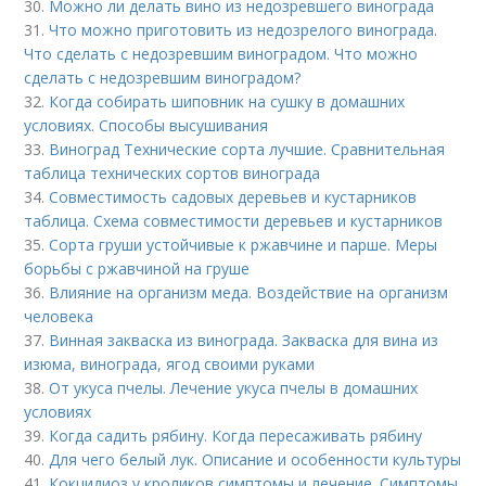
30.
Можно ли делать вино из недозревшего винограда
31.
Что можно приготовить из недозрелого винограда.
Что сделать с недозревшим виноградом. Что можно
сделать с недозревшим виноградом?
32.
Когда собирать шиповник на сушку в домашних
условиях. Способы высушивания
33.
Виноград Технические сорта лучшие. Сравнительная
таблица технических сортов винограда
34.
Совместимость садовых деревьев и кустарников
таблица. Схема совместимости деревьев и кустарников
35.
Сорта груши устойчивые к ржавчине и парше. Меры
борьбы с ржавчиной на груше
36.
Влияние на организм меда. Воздействие на организм
человека
37.
Винная закваска из винограда. Закваска для вина из
изюма, винограда, ягод своими руками
38.
От укуса пчелы. Лечение укуса пчелы в домашних
условиях
39.
Когда садить рябину. Когда пересаживать рябину
40.
Для чего белый лук. Описание и особенности культуры
41.
Кокцидиоз у кроликов симптомы и лечение. Симптомы