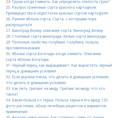
24.
Груши когда снимать. Как определить спелость груш?
25.
Распространенные сорта красного картофеля.
Преимущества и недостатки красных сортов картофеля
26.
Ранняя яблоня сорта. Сорта, с которыми пора
распрощаться
27.
Виноград Велюр описание сорта. Виноград Велюр
28.
Столовые сорта винограда. Белые сорта винограда
29.
Полезные свойства голубики. Голубика: польза,
противопоказания
30.
Яблоки сорта Богатырь когда снимать. Описание
сорта яблони Богатырь
31.
Черный перец, как выращивают. Как вырастить чёрный
перец в домашних условиях
32.
Если укусила пчела, что делать в домашних условиях.
Что делать в домашних условиях
33.
Как пить трепанг на меду. Трепанг на меду: что это
такое?
34.
Какая польза от терна. Польза терна и его вред: 125
фото растения, обзор лечебных рецептов и вариантов
применения
35.
Желтая слива алыча. Как отличить сливу от алычи: