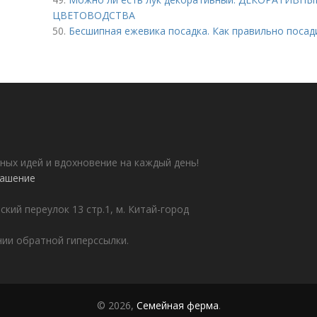
ЦВЕТОВОДСТВА
50.
Бесшипная ежевика посадка. Как правильно поса
ных идей и вдохновение на каждый день!
лашение
ский переулок 13 стр.1, м. Китай-город
ии обратной гиперссылки.
© 2026,
Семейная ферма
.