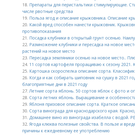
18.
Препараты для перистальтики стимулирующие. Ст
числе рвотные средства
19.
Польза ягод и описание крыжовника. Описание к
20.
Какой вред способен нанести крыжовник. Крыжов
противопоказания
21.
Посадка клубники в открытый грунт осенью. Наил
22.
Размножение клубники и пересадка на новое мес
растений на новое место
23.
Пересадка земляники осенью на новое место.. Пл
24.
11 сортов картофеля проращиваю к сезону 2021.
25.
Картошка скороспелка описание сорта. Классифик
26.
Когда и как собирать шиповник на сушку в 2021 го
благоприятные дни в 2021 году
27.
Летние сорта яблонь. 50 сортов яблок с фото и о
28.
Сорта летних яблонь. Выращивание и особенност
29.
Яблоня призовое описание сорта. Краткое описан
30.
Сорта винограда для краснодарского края. Красно
31.
Домашнее вино из винограда изабелла с водой.
32.
Ягода клюква полезные свойства. В пользе и вред
причины к ежедневному ее употреблению