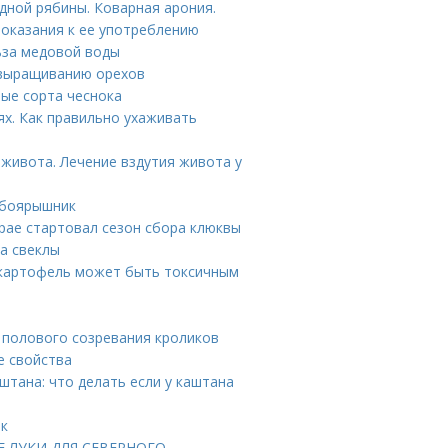
дной рябины. Коварная арония.
оказания к ее употреблению
ьза медовой воды
о выращиванию орехов
ые сорта чеснока
х. Как правильно ухаживать
 живота. Лечение вздутия живота у
 боярышник
крае стартовал сезон сбора клюквы
ва свеклы
 картофель может быть токсичным
 полового созревания кроликов
е свойства
штана: что делать если у каштана
ик
ЫЕ ЛУКИ ДЛЯ СЕВЕРНОГО