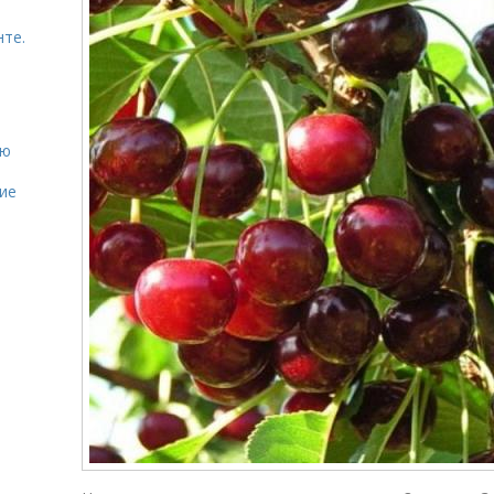
нте.
ию
ие