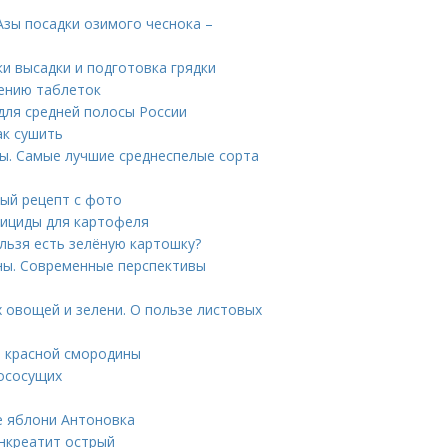
 Азы посадки озимого чеснока –
ки высадки и подготовка грядки
нению таблеток
 для средней полосы России
ак сушить
ы. Самые лучшие среднеспелые сорта
вый рецепт с фото
бициды для картофеля
льзя есть зелёную картошку?
ны. Современные перспективы
 овощей и зелени. О пользе листовых
а красной смородины
вососущих
е яблони Антоновка
анкреатит острый