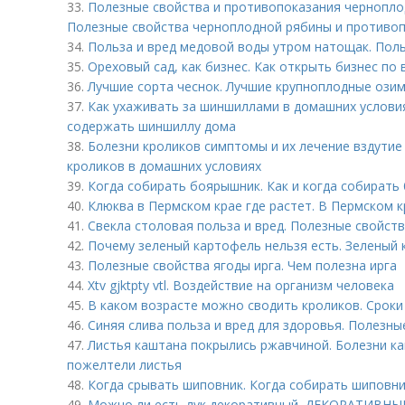
33.
Полезные свойства и противопоказания чернопло
Полезные свойства черноплодной рябины и противоп
34.
Польза и вред медовой воды утром натощак. Пол
35.
Ореховый сад, как бизнес. Как открыть бизнес п
36.
Лучшие сорта чеснок. Лучшие крупноплодные озим
37.
Как ухаживать за шиншиллами в домашних условия
содержать шиншиллу дома
38.
Болезни кроликов симптомы и их лечение вздутие
кроликов в домашних условиях
39.
Когда собирать боярышник. Как и когда собирать
40.
Клюква в Пермском крае где растет. В Пермском 
41.
Свекла столовая польза и вред. Полезные свойст
42.
Почему зеленый картофель нельзя есть. Зеленый
43.
Полезные свойства ягоды ирга. Чем полезна ирга
44.
Xtv gjktpty vtl. Воздействие на организм человека
45.
В каком возрасте можно сводить кроликов. Сроки
46.
Синяя слива польза и вред для здоровья. Полезны
47.
Листья каштана покрылись ржавчиной. Болезни ка
пожелтели листья
48.
Когда срывать шиповник. Когда собирать шиповн
49.
Можно ли есть лук декоративный. ДЕКОРАТИВН