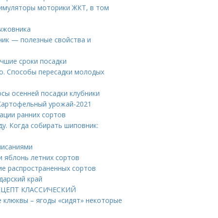
имуляторы моторики ЖКТ, в том
рыжовника
ник — полезные свойства и
учшие сроки посадки
то. Способы пересадки молодых
юсы осенней посадки клубники
 Картофельный урожай-2021
ации ранних сортов
ду. Когда собирать шиповник:
писаниями
и яблонь летних сортов
ие распространенных сортов
дарский край
 РЕЦЕПТ КЛАССИЧЕСКИЙ
е клюквы – ягоды «сидят» некоторые