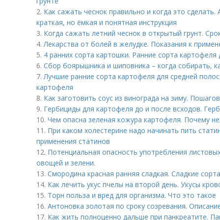
грунте
2.
Как сажать чеснок правильно и когда это сделать.
краткая, но ёмкая и понятная инструкция
3.
Когда сажать летний чеснок в открытый грунт. Сро
4.
Лекарства от болей в желудке. Показания к приме
5.
4 ранних сорта картошки. Ранние сорта картофеля
6.
Сбор боярышника и шиповника – когда собирать, к
7.
Лучшие ранние сорта картофеля для средней полос
картофеля
8.
Как заготовить соус из винограда на зиму. Пошаго
9.
Гербициды для картофеля до и после всходов. Гер
10.
Чем опасна зеленая кожура картофеля. Почему не
11.
При каком холестерине надо начинать пить стати
применения статинов
12.
Потенциальная опасность употребления листовых
овощей и зелени.
13.
Смородина красная ранняя сладкая. Сладкие сорт
14.
Как лечить укус пчелы на второй день. Укусы кро
15.
Торн польза и вред для организма. Что это такое
16.
Антоновка золотая по сроку созревания. Описани
17.
Как жить полноценно дальше при панкреатите. П