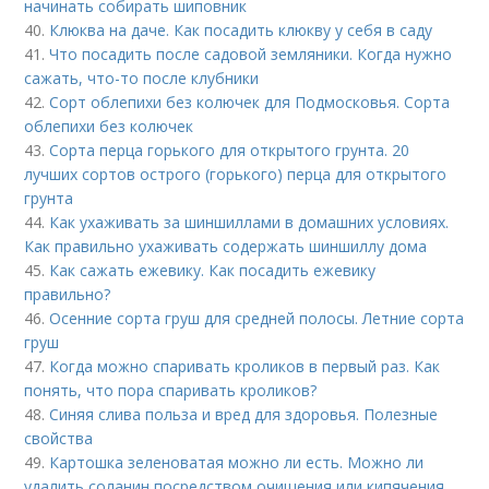
начинать собирать шиповник
40.
Клюква на даче. Как посадить клюкву у себя в саду
41.
Что посадить после садовой земляники. Когда нужно
сажать, что-то после клубники
42.
Сорт облепихи без колючек для Подмосковья. Сорта
облепихи без колючек
43.
Сорта перца горького для открытого грунта. 20
лучших сортов острого (горького) перца для открытого
грунта
44.
Как ухаживать за шиншиллами в домашних условиях.
Как правильно ухаживать содержать шиншиллу дома
45.
Как сажать ежевику. Как посадить ежевику
правильно?
46.
Осенние сорта груш для средней полосы. Летние сорта
груш
47.
Когда можно спаривать кроликов в первый раз. Как
понять, что пора спаривать кроликов?
48.
Синяя слива польза и вред для здоровья. Полезные
свойства
49.
Картошка зеленоватая можно ли есть. Можно ли
удалить соланин посредством очищения или кипячения