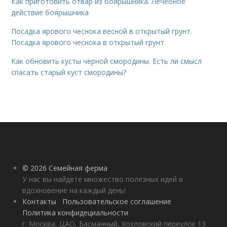
Как приготовить отвар из боярышника. Лечебное
действие боярышника
Посадка ярового чеснока весной в открытый грунт.
Посадка ярового чеснока в открытый грунт
Как обновить кусты черной смородины. Есть ли смысл
спасать старый куст смородины?
© 2026 Семейная ферма
У нас вы найдете множество полезных идей и
вдохновение на каждый день!
Контакты
Пользовательское соглашение
Политика конфидециальности
г. Москва, ЦАО, Басманный, Хохловский переулок 13