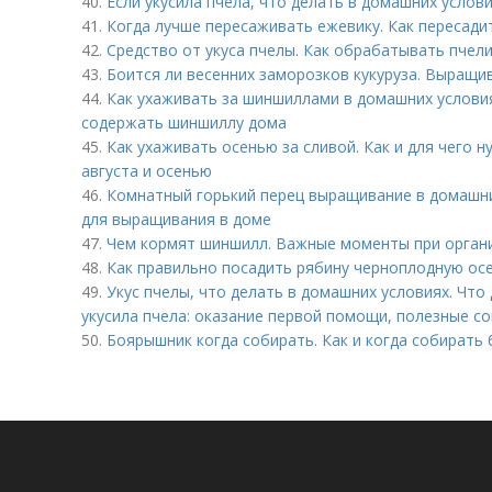
40.
Если укусила пчела, что делать в домашних услов
41.
Когда лучше пересаживать ежевику. Как пересадит
42.
Средство от укуса пчелы. Как обрабатывать пчели
43.
Боится ли весенних заморозков кукуруза. Выращи
44.
Как ухаживать за шиншиллами в домашних условия
содержать шиншиллу дома
45.
Как ухаживать осенью за сливой. Как и для чего н
августа и осенью
46.
Комнатный горький перец выращивание в домашни
для выращивания в доме
47.
Чем кормят шиншилл. Важные моменты при орган
48.
Как правильно посадить рябину черноплодную ос
49.
Укус пчелы, что делать в домашних условиях. Что
укусила пчела: оказание первой помощи, полезные 
50.
Боярышник когда собирать. Как и когда собирать