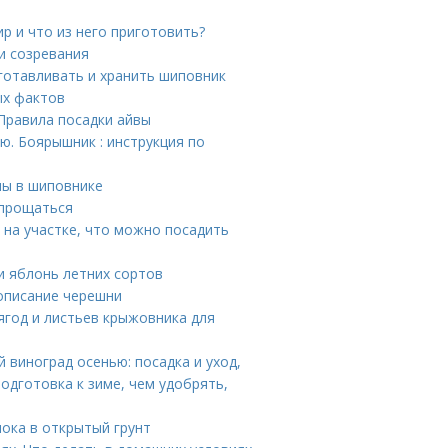
р и что из него приготовить?
и созревания
готавливать и хранить шиповник
ых фактов
 Правила посадки айвы
. Боярышник : инструкция по
ны в шиповнике
спрощаться
 на участке, что можно посадить
и яблонь летних сортов
описание черешни
ягод и листьев крыжовника для
 виноград осенью: посадка и уход,
подготовка к зиме, чем удобрять,
нока в открытый грунт