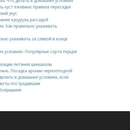
иях. Что делать в домашних условиях
ь куст ежевики: правила пересадки
ный укус
вание кукурузы рассадой
х. Как правильно ухаживать
ужно ухаживать за сливой в конце
х условиях. Популярные сорта перцев
изации питания шиншиллы
енью. Посадка аронии черноплодной
 делать в домашних условиях, если
советы пострадавшим
 боярышник