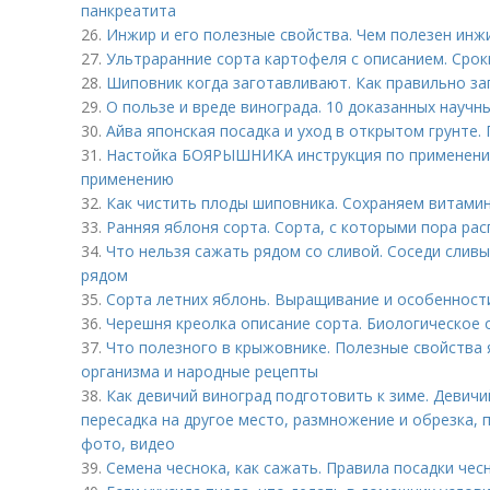
панкреатита
26.
Инжир и его полезные свойства. Чем полезен инжи
27.
Ультраранние сорта картофеля с описанием. Срок
28.
Шиповник когда заготавливают. Как правильно за
29.
О пользе и вреде винограда. 10 доказанных научн
30.
Айва японская посадка и уход в открытом грунте.
31.
Настойка БОЯРЫШНИКА инструкция по применению
применению
32.
Как чистить плоды шиповника. Сохраняем витами
33.
Ранняя яблоня сорта. Сорта, с которыми пора ра
34.
Что нельзя сажать рядом со сливой. Соседи сливы
рядом
35.
Сорта летних яблонь. Выращивание и особенност
36.
Черешня креолка описание сорта. Биологическое 
37.
Что полезного в крыжовнике. Полезные свойства 
организма и народные рецепты
38.
Как девичий виноград подготовить к зиме. Девичий
пересадка на другое место, размножение и обрезка, 
фото, видео
39.
Семена чеснока, как сажать. Правила посадки чес