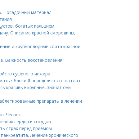
у. Посадочный материал
тания
дуктов, богатых кальцием
дачу. Описание красной смородины,
йные и крупноплодные сорта красной
а. Важность восстановления
войств сушеного инжира
мать яблоки Я определяю это на глаз
ись красивые крупные, значит они
Таблетированные препараты в лечении
ю. Чеснок
лезнях сердца и сосудов
ть страх перед приемом
панкреатита. Лечение хронического