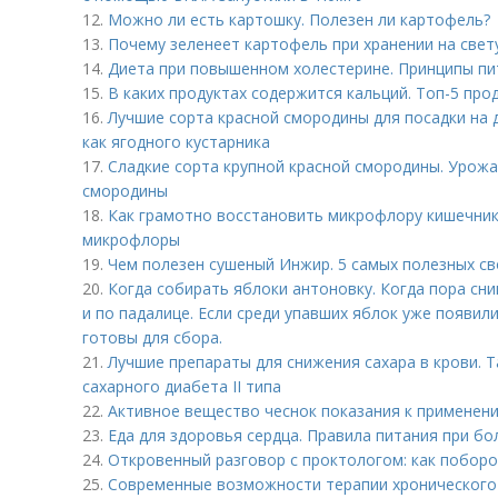
12.
Можно ли есть картошку. Полезен ли картофель?
13.
Почему зеленеет картофель при хранении на свет
14.
Диета при повышенном холестерине. Принципы пи
15.
В каких продуктах содержится кальций. Топ-5 про
16.
Лучшие сорта красной смородины для посадки на 
как ягодного кустарника
17.
Сладкие сорта крупной красной смородины. Урожа
смородины
18.
Как грамотно восстановить микрофлору кишечник
микрофлоры
19.
Чем полезен сушеный Инжир. 5 самых полезных с
20.
Когда собирать яблоки антоновку. Когда пора сни
и по падалице. Если среди упавших яблок уже появил
готовы для сбора.
21.
Лучшие препараты для снижения сахара в крови. 
сахарного диабета II типа
22.
Активное вещество чеснок показания к применени
23.
Еда для здоровья сердца. Правила питания при бо
24.
Откровенный разговор с проктологом: как поборо
25.
Современные возможности терапии хронического 