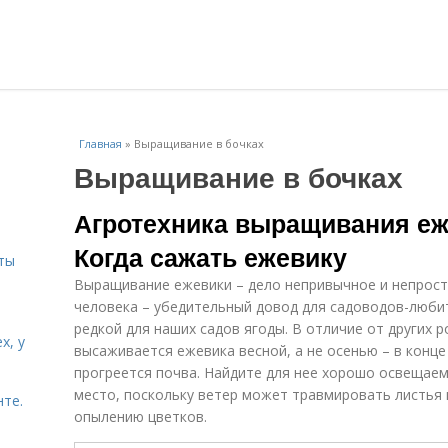
Главная
»
Выращивание в бочках
Выращивание в бочках
и
Агротехника выращивания еж
Когда сажать ежевику
ты
Выращивание ежевики – дело непривычное и непрост
человека – убедительный довод для садоводов-люби
редкой для наших садов ягоды. В отличие от других 
х, у
высаживается ежевика весной, а не осенью – в конце
прогреется почва. Найдите для нее хорошо освещае
место, поскольку ветер может травмировать листья
нте.
опылению цветков.