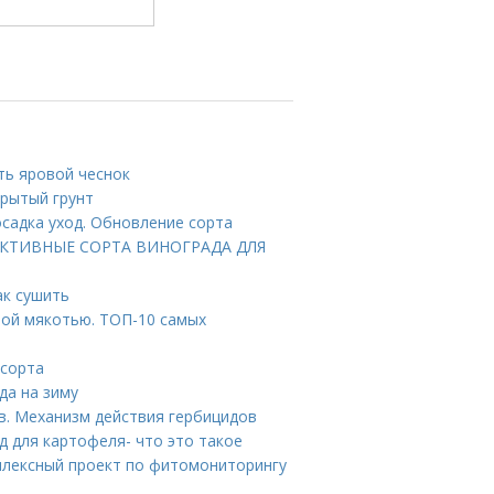
ить яровой чеснок
крытый грунт
садка уход. Обновление сорта
РСПЕКТИВНЫЕ СОРТА ВИНОГРАДА ДЛЯ
ак сушить
лой мякотью. ТОП-10 самых
 сорта
да на зиму
в. Механизм действия гербицидов
д для картофеля- что это такое
плексный проект по фитомониторингу