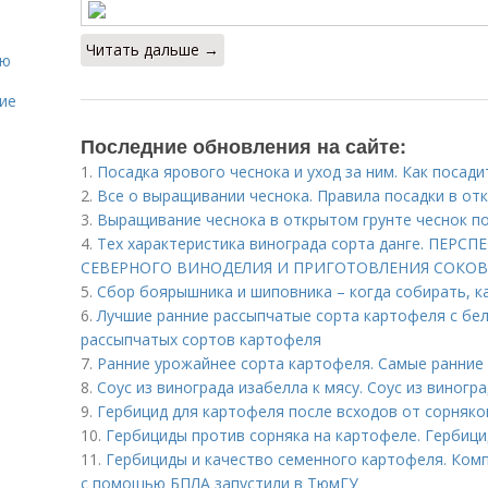
Читать дальше →
ию
ие
Последние обновления на сайте:
1.
Посадка ярового чеснока и уход за ним. Как посад
2.
Все о выращивании чеснока. Правила посадки в от
3.
Выращивание чеснока в открытом грунте чеснок по
4.
Тех характеристика винограда сорта данге. ПЕ
CЕВЕРНОГО ВИНОДЕЛИЯ И ПРИГОТОВЛЕНИЯ СОКОВ
5.
Сбор боярышника и шиповника – когда собирать, к
6.
Лучшие ранние рассыпчатые сорта картофеля с бе
рассыпчатых сортов картофеля
7.
Ранние урожайнее сорта картофеля. Самые ранние
8.
Соус из винограда изабелла к мясу. Соус из виногра
9.
Гербицид для картофеля после всходов от сорняко
10.
Гербициды против сорняка на картофеле. Гербици
11.
Гербициды и качество семенного картофеля. Ком
с помощью БПЛА запустили в ТюмГУ