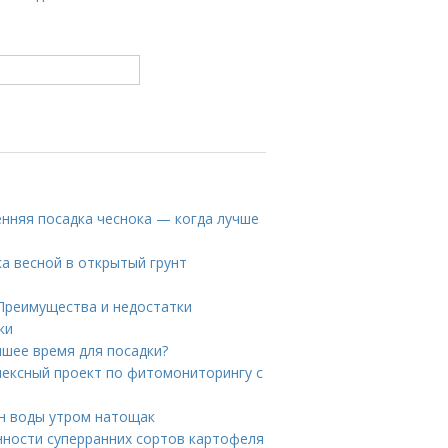
нняя посадка чеснока — когда лучше
ка весной в открытый грунт
 Преимущества и недостатки
ки
чшее время для посадки?
лексный проект по фитомониторингу с
ан воды утром натощак
енности суперранних сортов картофеля