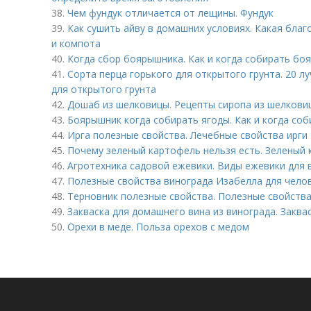
38.
Чем фундук отличается от лещины. Фундук
39.
Как сушить айву в домашних условиях. Какая благ
и компота
40.
Когда сбор боярышника. Как и когда собирать бо
41.
Сорта перца горького для открытого грунта. 20 л
для открытого грунта
42.
Дошаб из шелковицы. Рецепты сиропа из шелкови
43.
Боярышник когда собирать ягоды. Как и когда со
44.
Ирга полезные свойства. Лечебные свойства ирги
45.
Почему зеленый картофель нельзя есть. Зеленый
46.
Агротехника садовой ежевики. Виды ежевики для 
47.
Полезные свойства винограда Изабелла для чело
48.
Терновник полезные свойства. Полезные свойства
49.
Закваска для домашнего вина из винограда. Заква
50.
Орехи в меде. Польза орехов с медом