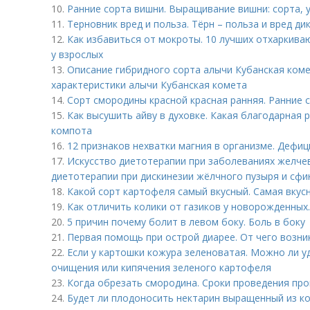
10.
Ранние сорта вишни. Выращивание вишни: сорта, 
11.
Терновник вред и польза. Тёрн – польза и вред ди
12.
Как избавиться от мокроты. 10 лучших отхаркив
у взрослых
13.
Описание гибридного сорта алычи Кубанская коме
характеристики алычи Кубанская комета
14.
Сорт смородины красной красная ранняя. Ранние 
15.
Как высушить айву в духовке. Какая благодарная р
компота
16.
12 признаков нехватки магния в организме. Дефиц
17.
Искусство диетотерапии при заболеваниях желче
диетотерапии при дискинезии жёлчного пузыря и сфи
18.
Какой сорт картофеля самый вкусный. Самая вкус
19.
Как отличить колики от газиков у новорожденных.
20.
5 причин почему болит в левом боку. Боль в боку
21.
Первая помощь при острой диарее. От чего возник
22.
Если у картошки кожура зеленоватая. Можно ли у
очищения или кипячения зеленого картофеля
23.
Когда обрезать смородина. Сроки проведения пр
24.
Будет ли плодоносить нектарин выращенный из к