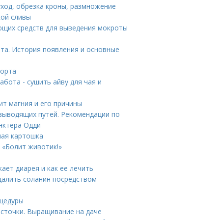
уход, обрезка кроны, размножение
кой сливы
ающих средств для выведения мокроты
та. История появления и основные
сорта
абота - сушить айву для чая и
ит магния и его причины
выводящих путей. Рекомендации по
нктера Одди
ная картошка
 «Болит животик!»
ает диарея и как ее лечить
далить соланин посредством
оцедуры
осточки. Выращивание на даче