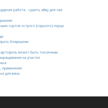
одарная работа - сушить айву для чая
ярышник
учших сортов острого (горького) перца
цы
бирать боярышник
 картофель может быть токсичным
выращивания на участке
века
, применение
ска для вина