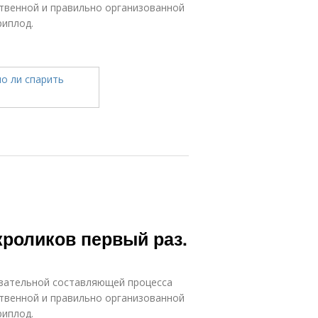
ственной и правильно организованной
риплод.
кроликов первый раз.
язательной составляющей процесса
ственной и правильно организованной
риплод.