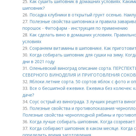
25.
Как сушить шиповник в домашних условиях. Каки
шиповник?
26.
Посадка клубники в открытый грунт осенью. Наил
27.
Полезные свойства шиповника и правила заварив
порошок - Фитофарм - инструкция по применению
28.
Как сделать вино в домашних условиях. Правильн
условиях
29.
Сохраняем витамины в шиповнике. Как приготовит
30.
Когда собирать шиповник для сушки на зиму. Ког
дни в 2021 году
31.
Оленьевский виноград описание сорта. ПЕРСПЕ
CЕВЕРНОГО ВИНОДЕЛИЯ И ПРИГОТОВЛЕНИЯ СОКОВ
32.
Яблоки летние сорта. 50 сортов яблок с фото и о
33.
Все о бесшипной ежевике. Ежевика без колючек: к
даче?
34.
Соус острый из винограда. 3 лучших рецепта вино
35.
Полезные свойства и противопоказания чернопло
Полезные свойства черноплодной рябины и противоп
36.
Когда лучше собирать шиповник. Когда созревает
37.
Когда собирают шиповник в каком месяце. Когда 
определить время заготовления