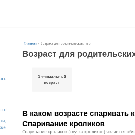
Главная
»
Возраст для родительских пар
Возраст для родительски
Оптимальный
ого
возраст
я
сто!
В каком возрасте спаривать 
вы,
Спаривание кроликов
кже
Спаривание кроликов (случка кроликов) является об