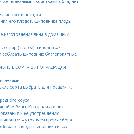
ми же полезными свойствами обладает
учшие сроки посадки
ания его плодов. Шиповника плоды
ое изготовление вина в домашних
ь отвар (настой) шиповника?
да собирать шиповник: благоприятные
КТИВНЫЕ СОРТА ВИНОГРАДА ДЛЯ
писаниями
акие сорта выбрать для посадки на
градного соуса
дной рябины. Коварная арония.
оказания к ее употреблению
 шиповник – уточняем время сбора
собирают плоды шиповника и как