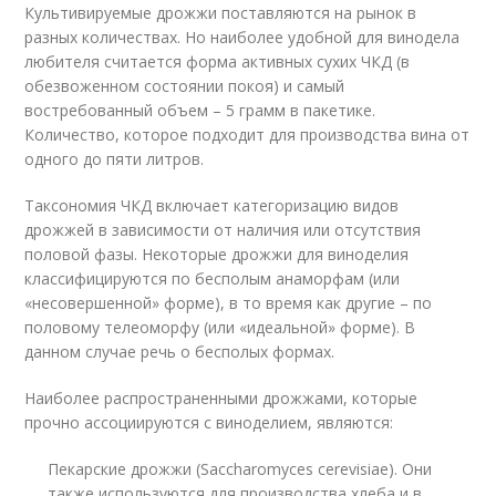
Культивируемые дрожжи поставляются на рынок в
разных количествах. Но наиболее удобной для винодела
любителя считается форма активных сухих ЧКД (в
обезвоженном состоянии покоя) и самый
востребованный объем – 5 грамм в пакетике.
Количество, которое подходит для производства вина от
одного до пяти литров.
Таксономия ЧКД включает категоризацию видов
дрожжей в зависимости от наличия или отсутствия
половой фазы. Некоторые дрожжи для виноделия
классифицируются по бесполым анаморфам (или
«несовершенной» форме), в то время как другие – по
половому телеоморфу (или «идеальной» форме). В
данном случае речь о бесполых формах.
Наиболее распространенными дрожжами, которые
прочно ассоциируются с виноделием, являются:
Пекарские дрожжи (Saccharomyces cerevisiae). Они
также используются для производства хлеба и в