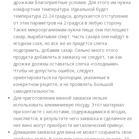
дрожжам благоприятные условия. Для этого им нужна
комфортная температура. Идеальной будет
температура 22-24 градуса, допускается отступление
от этих параметров на 2 градуса в любую сторону.
Также микроорганизмам нужна пища: они поглощают
сахар, вырабатывая спирт. Часть сахара они найдут в
ягодном соке, но все же их придется слегка
подкормить, добавив сахар. Сильно много этого
продукта добавлять в закваску не следует, так как
дрожжи должны оставаться слегка «голодными».
Чтобы не допустить ошибок, следует
ориентироваться на пропорции, указанные в
конкретном рецепте, и не проявлять большой
самодеятельности.
Для приготовления винной закваски нельзя
использовать алюминиевую посуду. Этот материал
при контакте с кислотами, содержащимися в ягодах,
окисляется, в результате чего закваска и сделанное из
нее вино могут приобрести металлический привкус.
Домашняя закваска для вина не может сохранять свои
свойства долго. В холодильнике ее можно хранить 10-