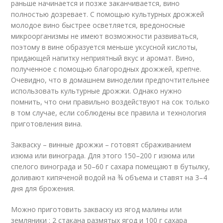
раньше начинается и позже заканчивается, вино
полностью дозревает. С помощью культурных дрожжей
молодое вино быстрее осветляется, вредоносные
микроорганизмы не имеют возможности развиваться,
поэтому в вине образуется меньше уксусной кислоты,
придающей напитку неприятный вкус и аромат. Вино,
полученное с помощью благородных дрожжей, крепче.
Очевидно, что в домашнем виноделии предпочтительнее
использовать культурные дрожжи. Однако нужно
помнить, что они правильно воздействуют на сок только
в том случае, если соблюдены все правила и технология
приготовления вина.
Закваску – винные дрожжи – готовят сбраживанием
изюма или винограда. Для этого 150–200 г изюма или
спелого винограда и 50–60 г сахара помещают в бутылку,
доливают кипяченой водой на ¾ объема и ставят на 3–4
дня для брожения.
Можно приготовить закваску из ягод малины или
земляники : 2 стакана размятых ягод и 100 г сахара