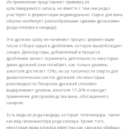
Их применение представляет прививку из
культивируемого запаса, но вместе с тем они редко
участвуют в ферментации индивидуально. Сырье для вина
обычно изобилует разнообразными «дикими дрожжами»
(роды клокера и кандида).
Эти дрожжи сразу же начинают процесс ферментации
после отбора сырья и дробления, которое высвобождает
сахара. Диоксид серы, добавленный в процессе
дробления, может ограничить деятельность некоторых
диких дрожжей (они погибают, как только уровень
алкоголя достигает 15%), из-за токсичности спирта для
физиологических клеток дрожжей. Но некоторые
разновидности Пекарских дрожжей спокойно
выдерживают уровень алкоголя 17-20% и находят
применение для производства вина, обогащенного
сахаром.
Есть виды из рода кандида, которые телеоморфы, также
как вид ганзениаспора рода клокера. Кроме того,
некоторые виды клокера известны как «дрожжи-убийцы»,