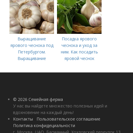
Выращивание
Посадка ярового
ярового чеснока под
чеснока и уход за
Петербургом.
ним. Как посадить
Выращивание
яровой чеснок
ярового чеснока: 7
важных моментов
© 2026 Семейная ферма
У нас вы найдете множество полезных идей и
вдохновение на каждый день!
Контакты
Пользовательское соглашение
Политика конфидециальности
г. Москва, ЦАО, Басманный, Хохловский переулок 13