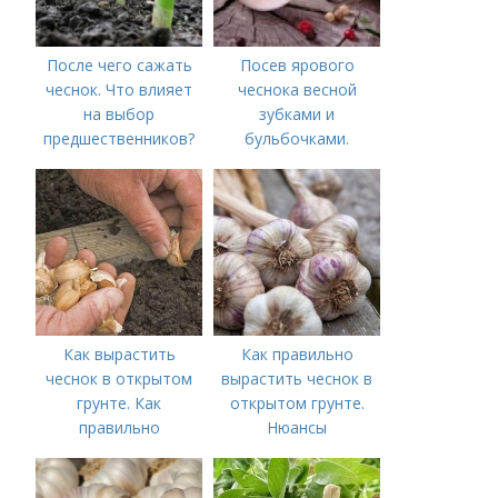
После чего сажать
Посев ярового
чеснок. Что влияет
чеснока весной
на выбор
зубками и
предшественников?
бульбочками.
Оптимальные сроки
посадки озимого
чеснока
Как вырастить
Как правильно
чеснок в открытом
вырастить чеснок в
грунте. Как
открытом грунте.
правильно
Нюансы
выращивать чеснок в
выращивания
открытом грунте
озимого чеснока