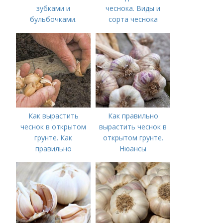
зубками и
чеснока. Виды и
бульбочками.
сорта чеснока
Оптимальные сроки
посадки озимого
чеснока
Как вырастить
Как правильно
чеснок в открытом
вырастить чеснок в
грунте. Как
открытом грунте.
правильно
Нюансы
выращивать чеснок в
выращивания
открытом грунте
озимого чеснока