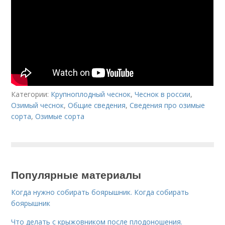
Категории:
Крупноплодный чеснок
,
Чеснок в россии
,
Озимый чеснок
,
Общие сведения
,
Сведения про озимые
сорта
,
Озимые сорта
Популярные материалы
Когда нужно собирать боярышник. Когда собирать
боярышник
Что делать с крыжовником после плодоношения.