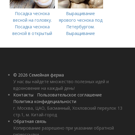
Посадка чеснока
Выращивание
весной на головку.
ярового чеснока под
Посадка чеснока
Петербургом.
весной в открытый
Выращивание
грунт
ярового чеснока: 7
важных моментов
© 2026 Семейная ферма
У нас вы найдете множество полезных идей и
вдохновение на каждый день!
Контакты
Пользовательское соглашение
Политика конфидециальности
г. Москва, ЦАО, Басманный, Хохловский переулок 13
стр.1, м. Китай-город
Обратная связь
Копирование разрешено при указании обратной
гиперссылки.