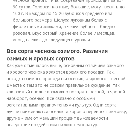
чеснока ярового типа. Созревание происходит за 85-
90 суток. Головки плотные, большие, могут весить до
100 г. В каждом по 15-20 зубочков среднего или
большого размера. Шелуха луковицы белая с
фиолетовыми жилками, а чешуя зубцов – бледно-
розовая. Вкус острый. Хранение более 7 месяцев,
иногда лежит до следующего урожая.
Все сорта чеснока озимого. Различия
озимых и яровых сортов
Как уже отмечалось выше, основным отличием озимого
и ярового чеснока является время его посадки. Так,
посадка озимого проводится осенью, а ярового – весной.
Вместе с тем это не совсем правильное суждение, так
как озимый вполне возможно посадить весной, а яровой
наоборот, осенью. Все связано с особыми
вегетативными предпочтениями культур. Одни сорта
лучше приживаются осенью и хорошо переносят зимовку,
другие – имеют меньший процент выживаемости
вследствие воздействия низких температур.