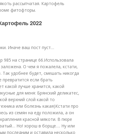
мякоть рассыпчатая. Картофель
кроме фитофторы.
Картофель 2022
ки. Иначе ваш пост пуст…
р 985 на странице 66.Использовала
 заложена. О чем я пожалела, кстати,
. Так удобнее будет, смешать никогда
е превратится если брать
т какой лучше хранится, какой
кусные для меня: Брянский деликатес,
ркой верхний слой какой то
техника или болезнь какая)Кстати про
есь из семян на еду положила, а он
вкрапления красной мякоти. В пюре
оватый… Но! хорош в борще…. Ну или
мым последним и оставила несколько