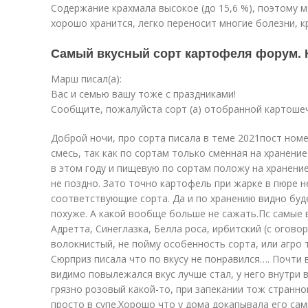
Содержание крахмала высокое (до 15,6 %), поэтому 
хорошо хранится, легко переносит многие болезни, 
Самый вкусный сорт картофеля форум. 
Марш писал(а):
Вас и семью вашу тоже с праздниками!
Сообщите, пожалуйста сорт (а) отобранной картошеч
Доброй ночи, про сорта писала в теме 2021пост номе
смесь, так как по сортам только сменная на хранение
в этом году и пищевую по сортам положу на хранение
не поздно. Зато точно картофель при жарке в пюре н
соответствующие сорта. Да и по хранению видно буде
похуже. А какой вообще больше не сажать.Пс самые в
Адретта, Синеглазка, Белла роса, ирбитский (с огово
волокнистый, не пойму особенность сорта, или агро 
Сюрприз писала что по вкусу не понравился…. Почти в
видимо повылежался вкус лучше стал, у него внутри 
грязно розовый какой-то, при запекании тож странн
просто в супе.Хорошо что у дома докапывала его са