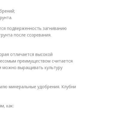
брений;
рунта.
тся подверженность загниванию
рунта после созревания.
орая отличается высокой
Весомым преимуществом считается
ии можно выращивать культуру
млю минеральные удобрения. Клубни
м, как: