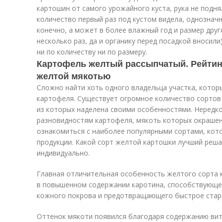
картошин от самого урожайного куста, рука не поднял
количество первый раз под кустом видела, однознач
конечно, а может в более влажный год и размер друг
несколько раз, да и органику перед посадкой вносили)
ни по количеству ни по размеру.
Картофель желтый рассыпчатый. Рейтин
желтой мякотью
Сложно найти хоть одного владельца участка, кото
картофеля. Существует огромное количество сортов
из которых наделена своими особенностями. Нередк
разновидностям картофеля, мякоть которых окраше
ознакомиться с наиболее популярными сортами, кото
продукции. Какой сорт желтой картошки лучший реш
индивидуально.
Главная отличительная особенность желтого сорта 
в повышенном содержании каротина, способствующе
кожного покрова и предотвращающего быстрое стар
Оттенок мякоти появился благодаря содержанию вита