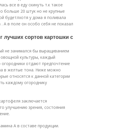
ась все в еду скинуть т.к такое
но больше 20 штук но не крупные
ой будетлхотя у дома я поливала
 . А в поле он особо себя не показал
г лучших сортов картошки с
рый не занимался бы выращиванием
 овощной культуры, каждый
о огородники отдают предпочтение
на в желтые тона. Ниже можно
рые относятся к данной категории
ать каждому огороднику
картофеля заключается
го улучшению зрения, состояния
ение.
мина А в составе продукции.