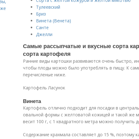
Сорта с желтой кожурой и желтой мякотью
вы,
Тулеевский
кже
Бриз
Винета (Венета)
Санте
Джелли
Самые рассыпчатые и вкусные сорта ка
сорта картофеля
Ранние виды картошки развиваются очень быстро, ин
чтобы плоды можно было употреблять в пищу. К сам
перечисленые ниже.
Картофель Ласунок
Винета
Картофель отлично подходит для посадки в централь
овальной формы с желтоватой кожицей и такой же м
весит 100 г, с 1 квадратного метра можно получить до
Содержание крахмала составляет до 15 %, поэтому к