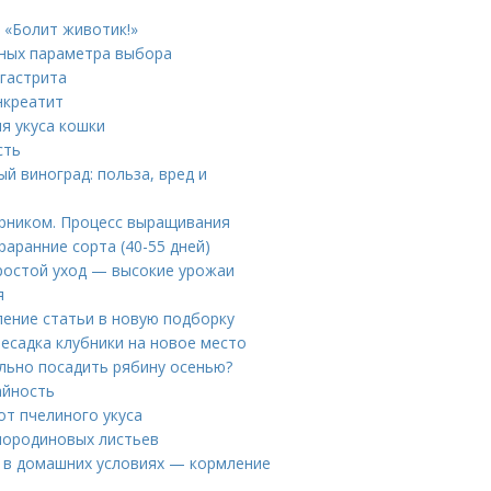
 «Болит животик!»
вных параметра выбора
 гастрита
нкреатит
я укуса кошки
сть
й виноград: польза, вред и
арником. Процесс выращивания
аранние сорта (40-55 дней)
Простой уход — высокие урожаи
я
ление статьи в новую подборку
ресадка клубники на новое место
льно посадить рябину осенью?
айность
от пчелиного укуса
мородиновых листьев
 в домашних условиях — кормление