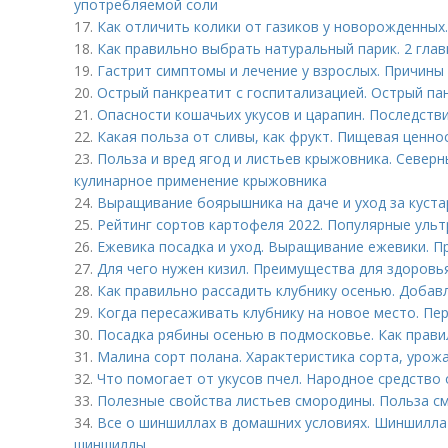
употребляемой соли
17.
Как отличить колики от газиков у новорожденных.
18.
Как правильно выбрать натуральный парик. 2 гла
19.
Гастрит симптомы и лечение у взрослых. Причины
20.
Острый панкреатит с госпитализацией. Острый па
21.
Опасности кошачьих укусов и царапин. Последстви
22.
Какая польза от сливы, как фрукт. Пищевая ценно
23.
Польза и вред ягод и листьев крыжовника. Северны
кулинарное применение крыжовника
24.
Выращивание боярышника на даче и уход за куст
25.
Рейтинг сортов картофеля 2022. Популярные ультр
26.
Ежевика посадка и уход. Выращивание ежевики. 
27.
Для чего нужен кизил. Преимущества для здоровь
28.
Как правильно рассадить клубнику осенью. Добав
29.
Когда пересаживать клубнику на новое место. Пе
30.
Посадка рябины осенью в подмосковье. Как прави
31.
Малина сорт полана. Характеристика сорта, урож
32.
Что помогает от укусов пчел. Народное средство 
33.
Полезные свойства листьев смородины. Польза с
34.
Все о шиншиллах в домашних условиях. Шиншилла
шиншиллы