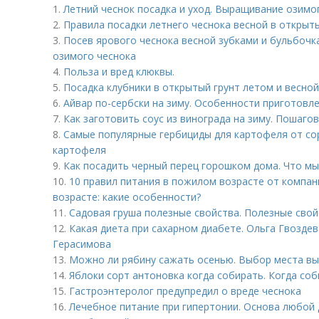
1.
Летний чеснок посадка и уход. Выращивание озимо
2.
Правила посадки летнего чеснока весной в открыты
3.
Посев ярового чеснока весной зубками и бульбочк
озимого чеснока
4.
Польза и вред клюквы.
5.
Посадка клубники в открытый грунт летом и весной.
6.
Айвар по-сербски на зиму. Особенности приготовл
7.
Как заготовить соус из винограда на зиму. Пошаго
8.
Самые популярные гербициды для картофеля от сор
картофеля
9.
Как посадить черный перец горошком дома. Что м
10.
10 правил питания в пожилом возрасте от компан
возрасте: какие особенности?
11.
Садовая груша полезные свойства. Полезные свой
12.
Какая диета при сахарном диабете. Ольга Гвоздев
Герасимова
13.
Можно ли рябину сажать осенью. Выбор места вы
14.
Яблоки сорт антоновка когда собирать. Когда со
15.
Гастроэнтеролог предупредил о вреде чеснока
16.
Лечебное питание при гипертонии. Основа любой 