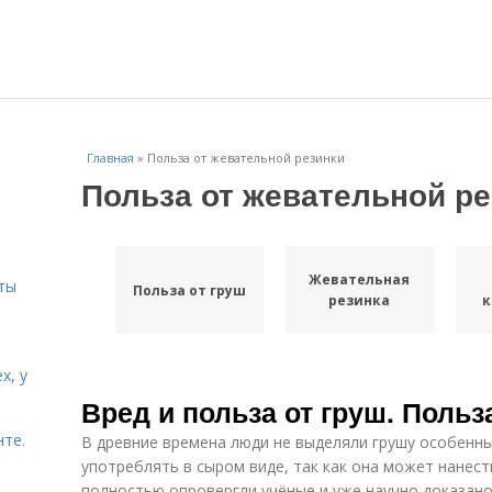
Главная
»
Польза от жевательной резинки
Польза от жевательной р
и
Жевательная
ты
Польза от груш
резинка
к
х, у
Вред и польза от груш. Польз
нте.
В древние времена люди не выделяли грушу особенны
употреблять в сыром виде, так как она может нанест
полностью опровергли учёные и уже научно доказано