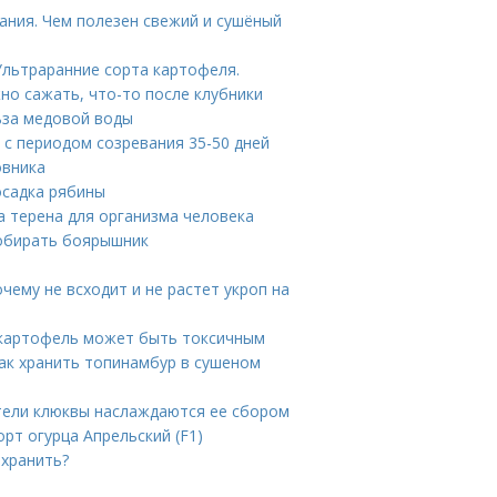
ания. Чем полезен свежий и сушёный
Ультраранние сорта картофеля.
но сажать, что-то после клубники
ьза медовой воды
 с периодом созревания 35-50 дней
овника
осадка рябины
а терена для организма человека
собирать боярышник
чему не всходит и не растет укроп на
 картофель может быть токсичным
ак хранить топинамбур в сушеном
ители клюквы наслаждаются ее сбором
орт огурца Апрельский (F1)
 хранить?