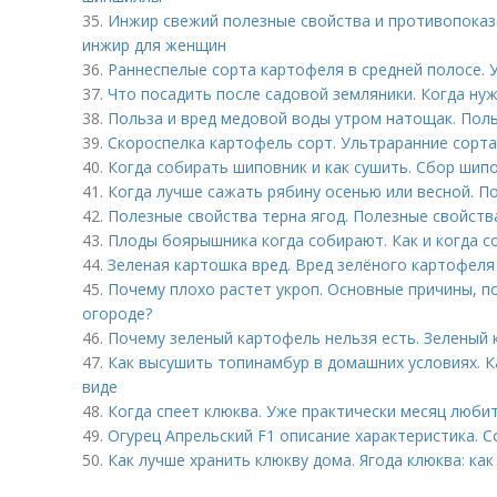
35.
Инжир свежий полезные свойства и противопоказ
инжир для женщин
36.
Раннеспелые сорта картофеля в средней полосе. 
37.
Что посадить после садовой земляники. Когда нуж
38.
Польза и вред медовой воды утром натощак. Пол
39.
Скороспелка картофель сорт. Ультраранние сорта
40.
Когда собирать шиповник и как сушить. Сбор шип
41.
Когда лучше сажать рябину осенью или весной. П
42.
Полезные свойства терна ягод. Полезные свойств
43.
Плоды боярышника когда собирают. Как и когда 
44.
Зеленая картошка вред. Вред зелёного картофеля
45.
Почему плохо растет укроп. Основные причины, по
огороде?
46.
Почему зеленый картофель нельзя есть. Зеленый
47.
Как высушить топинамбур в домашних условиях. К
виде
48.
Когда спеет клюква. Уже практически месяц люб
49.
Огурец Апрельский F1 описание характеристика. С
50.
Как лучше хранить клюкву дома. Ягода клюква: как