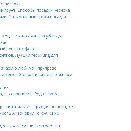
го чеснока
й грунт. Способы посадки чеснока
ами. Оптимальные сроки посадки
 Когда и как сажать клубнику?
ения
вый рецепт с фото
няков. Лучший гербицид для
ы знаем о любимой приправе
ии Senior Group. Питание в пожилом
ства
а, эндокринолог. Редактор А.
ращивания и инструкция по посадке
бирать Антоновку на хранение
диеты – снижение количества