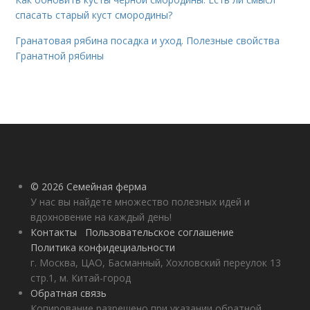
спасать старый куст смородины?
Гранатовая рябина посадка и уход. Полезные свойства
Гранатной рябины
© 2026 Семейная ферма
У нас вы найдете множество полезных идей и
вдохновение на каждый день!
Контакты
Пользовательское соглашение
Политика конфидециальности
г. Москва, ЦАО, Басманный, Хохловский переулок 13
стр.1, м. Китай-город
Обратная связь
Копирование разрешено при указании обратной