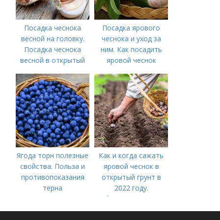
Посадка чеснока
Посадка ярового
весной на головку.
чеснока и уход за
Посадка чеснока
ним. Как посадить
весной в открытый
яровой чеснок
грунт
Ягода торн полезные
Как и когда сажать
свойства. Польза и
яровой чеснок в
противопоказания
открытый грунт в
терна
2022 году.
Добавление статьи в
новую подборку