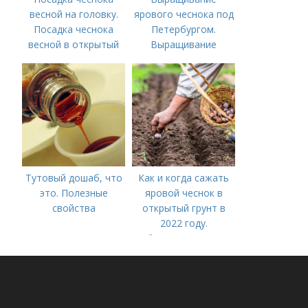
весной на головку.
ярового чеснока под
Посадка чеснока
Петербургом.
весной в открытый
Выращивание
грунт
ярового чеснока: 7
важных моментов
Тутовый дошаб, что
Как и когда сажать
это. Полезные
яровой чеснок в
свойства
открытый грунт в
2022 году.
Добавление статьи в
новую подборку