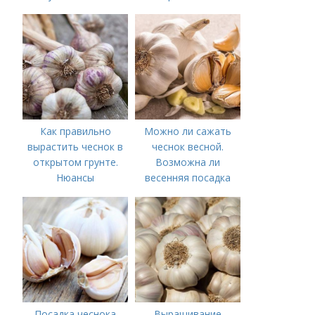
Оптимальные сроки
выращивать чеснок в
посадки озимого
открытом грунте
чеснока
Как правильно
Можно ли сажать
вырастить чеснок в
чеснок весной.
открытом грунте.
Возможна ли
Нюансы
весенняя посадка
выращивания
чеснока — когда
озимого чеснока
лучше делать
Посадка чеснока
Выращивание