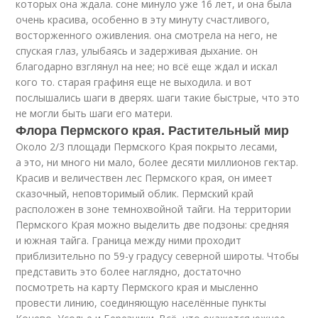
которых она ждала. соне минуло уже 16 лет, и она была
очень красива, особенно в эту минуту счастливого,
восторженного оживления. она смотрела на него, не
спуская глаз, улыбаясь и задерживая дыхание. он
благодарно взглянул на нее; но всё еще ждал и искал
кого то. старая графиня еще не выходила. и вот
послышались шаги в дверях. шаги такие быстрые, что это
не могли быть шаги его матери.
Флора Пермского края. Растительный мир
Около 2/3 площади Пермского Края покрыто лесами,
а это, ни много ни мало, более десяти миллионов гектар.
Красив и величествен лес Пермского края, он имеет
сказочный, неповторимый облик. Пермский край
расположен в зоне темнохвойной тайги. На территории
Пермского Края можно выделить две подзоны: средняя
и южная тайга. Граница между ними проходит
приблизительно по 59-у градусу северной широты. Чтобы
представить это более наглядно, достаточно
посмотреть на карту Пермского края и мысленно
провести линию, соединяющую населённые пункты