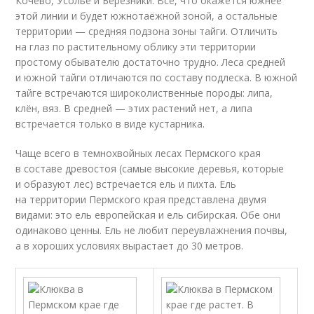
Кочево, Усолье и Березники. Всё, что окажется южнее
этой линии и будет южнотаёжной зоной, а остальные
территории — средняя подзона зоны тайги. Отличить
на глаз по растительному облику эти территории
простому обывателю достаточно трудно. Леса средней
и южной тайги отличаются по составу подлеска. В южной
тайге встречаются широколиственные породы: липа,
клён, вяз. В средней — этих растений нет, а липа
встречается только в виде кустарника.
Чаще всего в темнохвойных лесах Пермского края
в составе древостоя (самые высокие деревья, которые
и образуют лес) встречается ель и пихта. Ель
на территории Пермского края представлена двумя
видами: это ель европейская и ель сибирская. Обе они
одинаково ценны. Ель не любит переувлажнения почвы,
а в хороших условиях вырастает до 30 метров.