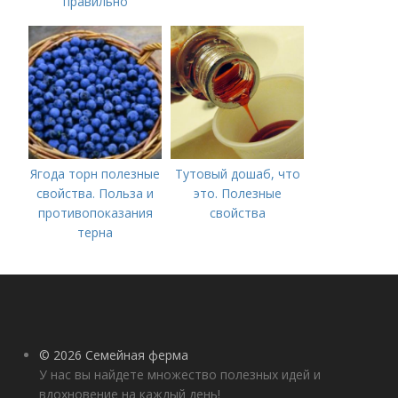
правильно
выращивать чеснок в
открытом грунте
Ягода торн полезные
Тутовый дошаб, что
свойства. Польза и
это. Полезные
противопоказания
свойства
терна
© 2026 Семейная ферма
У нас вы найдете множество полезных идей и
вдохновение на каждый день!