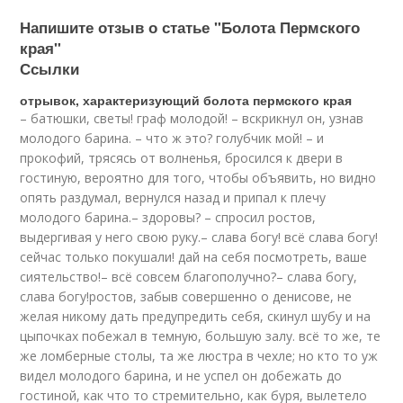
Напишите отзыв о статье "Болота Пермского
края"
Ссылки
отрывок, характеризующий болота пермского края
– батюшки, светы! граф молодой! – вскрикнул он, узнав
молодого барина. – что ж это? голубчик мой! – и
прокофий, трясясь от волненья, бросился к двери в
гостиную, вероятно для того, чтобы объявить, но видно
опять раздумал, вернулся назад и припал к плечу
молодого барина.– здоровы? – спросил ростов,
выдергивая у него свою руку.– слава богу! всё слава богу!
сейчас только покушали! дай на себя посмотреть, ваше
сиятельство!– всё совсем благополучно?– слава богу,
слава богу!ростов, забыв совершенно о денисове, не
желая никому дать предупредить себя, скинул шубу и на
цыпочках побежал в темную, большую залу. всё то же, те
же ломберные столы, та же люстра в чехле; но кто то уж
видел молодого барина, и не успел он добежать до
гостиной, как что то стремительно, как буря, вылетело