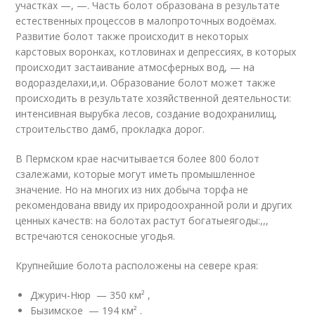
участках —, —. Часть болот образована в результате
естественных процессов в малопроточных водоёмах.
Развитие болот также происходит в некоторых
карстовых воронках, котловинах и депрессиях, в которых
происходит застаивание атмосферных вод, — на
водоразделахи,и,и. Образование болот может также
происходить в результате хозяйственной деятельности:
интенсивная вырубка лесов, создание водохранилищ,
строительство дамб, прокладка дорог.
В Пермском крае насчитывается более 800 болот
сзалежами, которые могут иметь промышленное
значение. Но на многих из них добыча торфа не
рекомендована ввиду их природоохранной роли и других
ценных качеств: на болотах растут богатыеягоды:,,,
встречаются сенокосные угодья.
Крупнейшие болота расположены на севере края:
Джурич-Нюр — 350 км² ,
Бызимское — 194 км² .