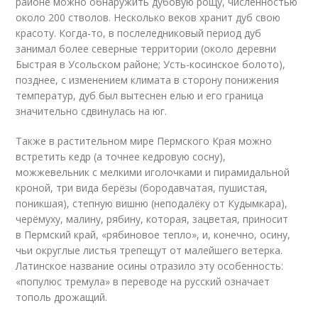
районе можно обнаружить дубовую рощу, численностью
около 200 стволов. Несколько веков хранит дуб свою
красоту. Когда-то, в послеледниковый период дуб
занимал более северные территории (около деревни
Быстрая в Усольском районе; Усть-косинское болото),
позднее, с изменением климата в сторону понижения
температур, дуб был вытеснен елью и его граница
значительно сдвинулась на юг.
Также в растительном мире Пермского Края можно
встретить кедр (а точнее кедровую сосну),
можжевельник с мелкими иголочками и пирамидальной
кроной, три вида берёзы (бородавчатая, пушистая,
поникшая), степную вишню (неподалёку от Кудымкара),
черёмуху, малину, рябину, которая, зацветая, приносит
в Пермский край, «рябиновое тепло», и, конечно, осину,
чьи округлые листья трепещут от малейшего ветерка.
Латинское название осины отразило эту особенность:
«популюс тремула» в переводе на русский означает
тополь дрожащий.