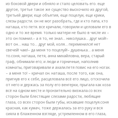
из боковой двери и обняло и стало целовать его. еще
другое, третье такое же существо выскочило из другой,
третьей двери; еще объятия, еще поцелуи, еще крики,
слезы радости. он не мог разобрать, где и кто папа, кто
наташа, кто петя. все кричали, говорили и целовали его в
одно и то же время. только матери не было в числе их –
это он помнил.– а я то, не знал… николушка… друг мой!–
вот он… наш то… друг мой, коля… переменился! нет
свечей! чаю!– да меня то поцелуй!– душенька… а меня
то.соня, наташа, петя, анна михайловна, вера, старый
граф, обнимали его; и люди и горничные, наполнив
комнаты, приговаривали и ахали.петя повис на его ногах.
– а меня то! – кричал он. наташа, после того, как она,
пригнув его к себе, расцеловала всё его лицо, отскочила
от него и держась за полу его венгерки, прыгала как коза
всё на одном месте и пронзительно визжала.со всех
сторон были блестящие слезами радости, любящие
глаза, со всех сторон были губы, искавшие поцелуя.соня
красная, как кумач, тоже держалась за его руку и вся
сияла в блаженном взгляде, устремленном в его глаза,