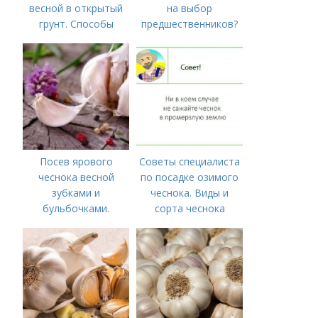
весной в открытый
на выбор
грунт. Способы
предшественников?
посадки чеснока
Посев ярового
Советы специалиста
чеснока весной
по посадке озимого
зубками и
чеснока. Виды и
бульбочками.
сорта чеснока
Оптимальные сроки
посадки озимого
чеснока