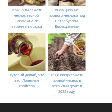
Можно ли сажать
Выращивание
чеснок весной.
ярового чеснока под
Возможна ли
Петербургом.
весенняя посадка
Выращивание
чеснока — когда
ярового чеснока: 7
лучше делать
важных моментов
Тутовый дошаб, что
Как и когда сажать
это. Полезные
яровой чеснок в
свойства
открытый грунт в
2022 году.
Добавление статьи в
новую подборку