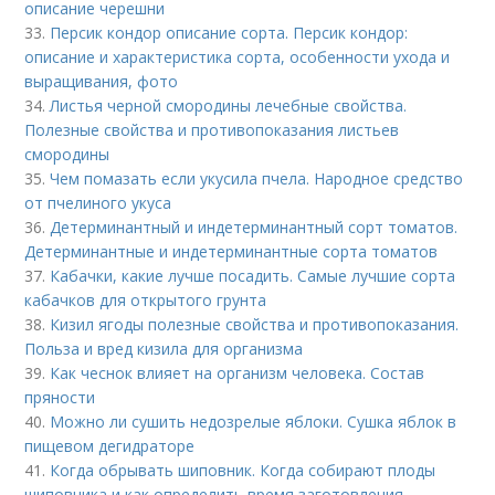
описание черешни
33.
Персик кондор описание сорта. Персик кондор:
описание и характеристика сорта, особенности ухода и
выращивания, фото
34.
Листья черной смородины лечебные свойства.
Полезные свойства и противопоказания листьев
смородины
35.
Чем помазать если укусила пчела. Народное средство
от пчелиного укуса
36.
Детерминантный и индетерминантный сорт томатов.
Детерминантные и индетерминантные сорта томатов
37.
Кабачки, какие лучше посадить. Самые лучшие сорта
кабачков для открытого грунта
38.
Кизил ягоды полезные свойства и противопоказания.
Польза и вред кизила для организма
39.
Как чеснок влияет на организм человека. Состав
пряности
40.
Можно ли сушить недозрелые яблоки. Сушка яблок в
пищевом дегидраторе
41.
Когда обрывать шиповник. Когда собирают плоды
шиповника и как определить время заготовления