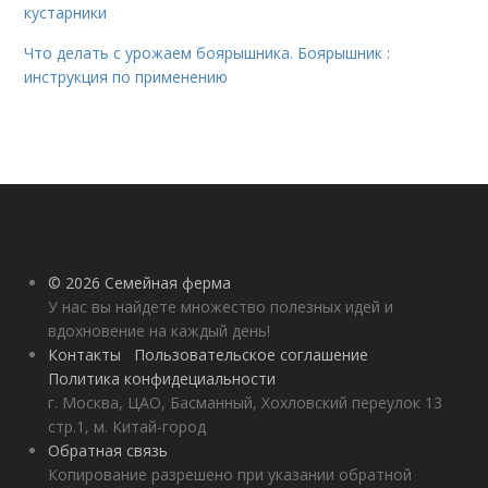
кустарники
Что делать с урожаем боярышника. Боярышник :
инструкция по применению
© 2026 Семейная ферма
У нас вы найдете множество полезных идей и
вдохновение на каждый день!
Контакты
Пользовательское соглашение
Политика конфидециальности
г. Москва, ЦАО, Басманный, Хохловский переулок 13
стр.1, м. Китай-город
Обратная связь
Копирование разрешено при указании обратной