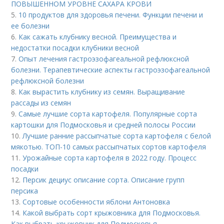
ПОВЫШЕННОМ УРОВНЕ САХАРА КРОВИ
5.
10 продуктов для здоровья печени. Функции печени и
ее болезни
6.
Как сажать клубнику весной. Преимущества и
недостатки посадки клубники весной
7.
Опыт лечения гастроэзофагеальной рефлюксной
болезни. Терапевтические аспекты гастроэзофагеальной
рефлюксной болезни
8.
Как вырастить клубнику из семян. Выращивание
рассады из семян
9.
Самые лучшие сорта картофеля. Популярные сорта
картошки для Подмосковья и средней полосы России
10.
Лучшие ранние рассыпчатые сорта картофеля с белой
мякотью. ТОП-10 самых рассыпчатых сортов картофеля
11.
Урожайные сорта картофеля в 2022 году. Процесс
посадки
12.
Персик дециус описание сорта. Описание групп
персика
13.
Сортовые особенности яблони Антоновка
14.
Какой выбрать сорт крыжовника для Подмосковья.
Как выбрать крыжовник для Подмосковья