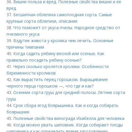
36.
Вишни польза и вред. Полезные свойства вишни и ее
вред
37.
Бесшипная облепиха самоплодная сорта. Самые
крупные сорта облепихи, описание
38.
Что поможет от укуса пчелы. Народное средство от
пчелиного укуса
39.
Вздутие живота у кролика чем лечить. Основные
причины тимпании
40.
Когда садить рябину весной или осенью. Как
правильно посадить рябину осенью?
41.
Через сколько кролятся кролики. Особенности
беременности кроликов
42.
Как вырастить перец горошком. Выращивание
черного перца горошком —, что где и как?
43.
Осенние сорта груш для средней полосы. Летние сорта
груш
44.
Срок сбора ягод боярышника. Как и когда собирать
боярышник
45.
Полезные свойства винограда Изабелла для человека
46.
Когда можно рвать шиповник. Когда собирают плоды
шиповника и как определить время заготовления